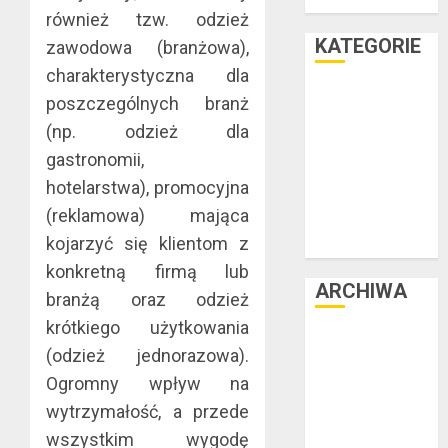
teraz
również tzw. odzież
KATEGORIE
zawodowa (branżowa),
charakterystyczna dla
Facet i dom
poszczególnych branż
Facet i hobby
(np. odzież dla
Facet i kasa
gastronomii,
Facet i kultura
hotelarstwa), promocyjna
Facet i moda
(reklamowa) mająca
Facet i podróże
kojarzyć się klientom z
Facet i zdrowie
konkretną firmą lub
ARCHIWA
branżą oraz odzież
krótkiego użytkowania
czerwiec 2025
(odzież jednorazowa).
luty 2025
Ogromny wpływ na
listopad 2024
wytrzymałość, a przede
lipiec 2024
wszystkim wygodę
czerwiec 2024