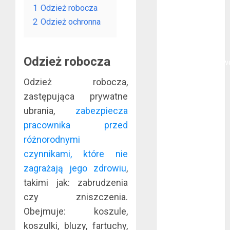
1
Odzież robocza
polega
2
Odzież ochronna
oklejanie
cystern?
Kurtki
Odzież robocza
przeciwdeszczow
BHP – przy
Odzież robocza,
jakich pracach
zastępująca prywatne
mogą okazać
ubrania,
zabezpiecza
się niezbędne?
pracownika przed
Rodzaje
różnorodnymi
przynęt
spinningowych
czynnikami, które nie
Jakie są
zagrażają jego zdrowiu
,
różnice między
takimi jak: zabrudzenia
stomatologiem
czy zniszczenia.
a ortodontą?
Obejmuje: koszule,
Jak wyglądają
koszulki, bluzy, fartuchy,
rękawice do