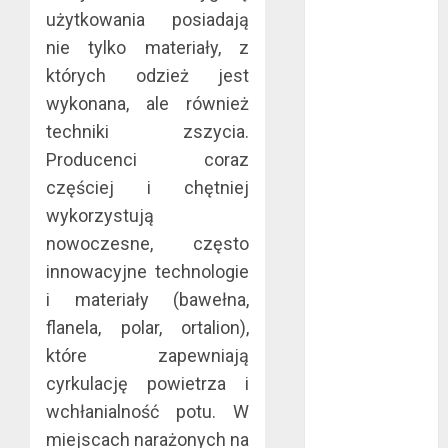
maj 2024
użytkowania posiadają
kwiecień 2024
nie tylko materiały, z
marzec 2024
których odzież jest
luty 2024
wykonana, ale również
styczeń 2024
techniki zszycia.
listopad 2023
Producenci coraz
lipiec 2023
częściej i chętniej
czerwiec 2023
wykorzystują
maj 2023
nowoczesne, często
kwiecień 2023
marzec 2023
innowacyjne technologie
luty 2023
i materiały (bawełna,
styczeń 2023
flanela, polar, ortalion),
grudzień 2022
które zapewniają
listopad 2022
cyrkulację powietrza i
październik
wchłanialność potu. W
2022
miejscach narażonych na
wrzesień 2022