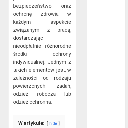
bezpieczeństwo oraz
bez majątku –
co warto
ochronę zdrowia w
wiedzieć?
każdym aspekcie
Złote dzieci
związanym z pracą,
koszykówki –
dostarczając
Największe
nieodpłatnie różnorodne
młode gwiazdy
środki ochrony
NBA
indywidualnej. Jednym z
Przewozy
takich elementów jest, w
Pracownicze:
Ekologiczna
zależności od rodzaju
Rewolucja w
powierzonych zadań,
Biznesie
odzież robocza lub
Złącza
odzież ochronna.
ogrodowe – co
warto o nich
wiedzieć?
W artykule:
hide
Na czym