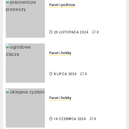
Facet i podróże
Przewozy Pracownicze:
Ekologiczna Rewolucja w
Biznesie
25 LISTOPADA 2024
0
Facet i hobby
Złącza ogrodowe – co warto o
nich wiedzieć?
8 LIPCA 2024
0
Facet i hobby
Na czym polega oklejanie
cystern?
14 CZERWCA 2024
0