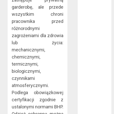
październik
garderobę, ale przede
2020
wszystkim chroni
wrzesień 2020
pracownika przed
maj 2020
różnorodnymi
kwiecień 2020
zagrożeniami dla zdrowia
marzec 2020
lub życia:
luty 2020
mechanicznymi,
styczeń 2020
grudzień 2019
chemicznymi,
listopad 2019
termicznymi,
październik
biologicznymi,
2019
czynnikami
wrzesień 2019
atmosferycznymi.
sierpień 2019
Podlega obowiązkowej
lipiec 2019
certyfikacji zgodnie z
czerwiec 2019
ustalonymi normami BHP.
maj 2019
Odzież ochronną można
kwiecień 2019