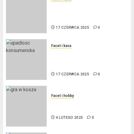
Kredyt w euro a stopy
procentowe w strefie euro – jaki
mają wpływ na wysokość rat?
17 CZERWCA 2025
0
Facet i kasa
Ogłoszenie upadłości
konsumenckiej bez majątku – co
warto wiedzieć?
17 CZERWCA 2025
0
Facet i hobby
Złote dzieci koszykówki –
Największe młode gwiazdy NBA
4 LUTEGO 2025
0