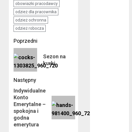
listopad 2017
obowiazki pracodawcy
październik
odzież dla pracownika
2017
odzież ochronna
wrzesień 2017
odzież robocza
sierpień 2017
lipiec 2017
Zobacz
Poprzedni
czerwiec 2017
wpisy
Poprzedni
maj 2017
Sezon na
kwiecień 2017
wpis:
kurki
marzec 2017
luty 2017
Następny
styczeń 2017
grudzień 2016
Indywidualne
Następny
listopad 2016
Konto
wpis:
październik
Emerytalne –
2016
spokojna i
godna
wrzesień 2016
emerytura
sierpień 2016