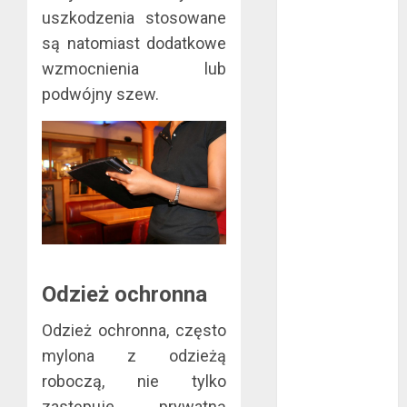
uszkodzenia stosowane
sierpień 2022
lipiec 2022
są natomiast dodatkowe
czerwiec 2022
wzmocnienia lub
maj 2022
podwójny szew.
kwiecień 2022
marzec 2022
luty 2022
styczeń 2022
listopad 2021
wrzesień 2021
sierpień 2021
czerwiec 2021
Odzież ochronna
maj 2021
kwiecień 2021
Odzież ochronna, często
marzec 2021
mylona z odzieżą
luty 2021
roboczą, nie tylko
grudzień 2020
listopad 2020
zastępuje prywatną