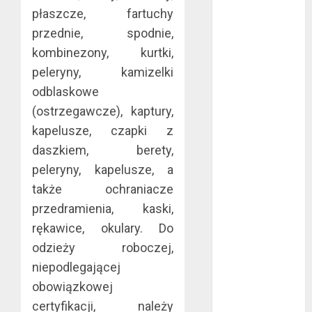
płaszcze, fartuchy
mma?
przednie, spodnie,
Jakie są
rodzaje
kombinezony, kurtki,
falowników?
peleryny, kamizelki
Wybór parkietu
odblaskowe
warstwowego
(ostrzegawcze), kaptury,
Dobra
kapelusze, czapki z
alternatywa dla
daszkiem, berety,
kominka
peleryny, kapelusze, a
5 atutów
także ochraniacze
woreczków
przedramienia, kaski,
nikotynowych w
porównaniu z e-
rękawice, okulary. Do
papierosami
odzieży roboczej,
Przygotuj się na
niepodlegającej
sezon
obowiązkowej
wakacyjny już
certyfikacji, należy