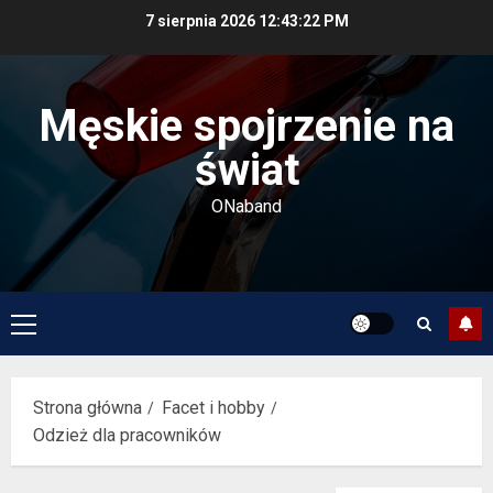
Przejdź
7 sierpnia 2026
12:43:23 PM
do
treści
Męskie spojrzenie na
świat
ONaband
Menu
główne
Strona główna
Facet i hobby
Odzież dla pracowników