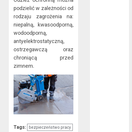
marzec 2019
podzielić w zależności od
luty 2019
rodzaju zagrożenia na:
styczeń 2019
niepalną, kwasoodporną,
grudzień 2018
wodoodporną,
listopad 2018
antyelektrostatyczną,
październik
ostrzegawczą oraz
2018
chroniącą przed
wrzesień 2018
zimnem.
sierpień 2018
lipiec 2018
czerwiec 2018
maj 2018
kwiecień 2018
marzec 2018
luty 2018
styczeń 2018
grudzień 2017
Tags:
bezpieczeństwo pracy