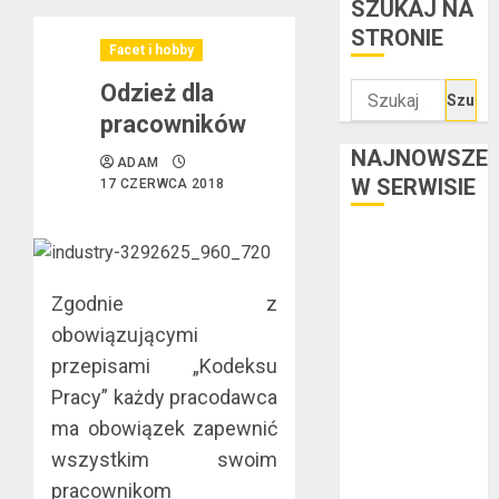
SZUKAJ NA
STRONIE
Facet i hobby
Odzież dla
Szukaj:
pracowników
NAJNOWSZE
ADAM
W SERWISIE
17 CZERWCA 2018
Kredyt w euro a
stopy
procentowe w
Zgodnie z
strefie euro –
obowiązującymi
jaki mają wpływ
przepisami „Kodeksu
na wysokość
Pracy” każdy pracodawca
rat?
ma obowiązek zapewnić
Ogłoszenie
wszystkim swoim
upadłości
pracownikom
konsumenckiej