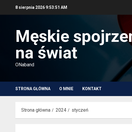
Przejdź
8 sierpnia 2026
9:53:52 AM
do
treści
Męskie spojrze
na świat
ONaband
STRONA GŁÓWNA
O MNIE
KONTAKT
Strona główna
2024
styczeń