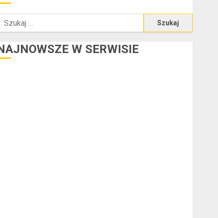
zukaj:
NAJNOWSZE W SERWISIE
redyt w euro a stopy procentowe w strefie euro – jaki
mają wpływ na wysokość rat?
Ogłoszenie upadłości konsumenckiej bez majątku – co
warto wiedzieć?
Złote dzieci koszykówki – Największe młode gwiazdy
NBA
Przewozy Pracownicze: Ekologiczna Rewolucja w
Biznesie
Złącza ogrodowe – co warto o nich wiedzieć?
a czym polega oklejanie cystern?
Kurtki przeciwdeszczowe BHP – przy jakich pracach
mogą okazać się niezbędne?