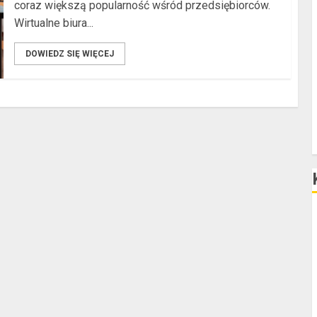
coraz większą popularność wśród przedsiębiorców.
Wirtualne biura...
DOWIEDZ SIĘ WIĘCEJ
D
P
F
F
F
F