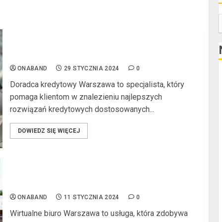
S
Doradca kredytowy w Warszawie: Kompleksowy
przewodnik po usługach i korzyściach
ONABAND
29 STYCZNIA 2024
0
K
Doradca kredytowy Warszawa to specjalista, który
pomaga klientom w znalezieniu najlepszych
rozwiązań kredytowych dostosowanych...
DOWIEDZ SIĘ WIĘCEJ
Wirtualne biuro w Warszawie: Kompleksowy
przewodnik po korzyściach i ofertach
N
ONABAND
11 STYCZNIA 2024
0
Wirtualne biuro Warszawa to usługa, która zdobywa