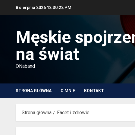
Przejdź
8 sierpnia 2026
12:30:24 PM
do
treści
Męskie spojrze
na świat
ONaband
STRONA GŁÓWNA
O MNIE
KONTAKT
Strona główna
Facet i zdrowie