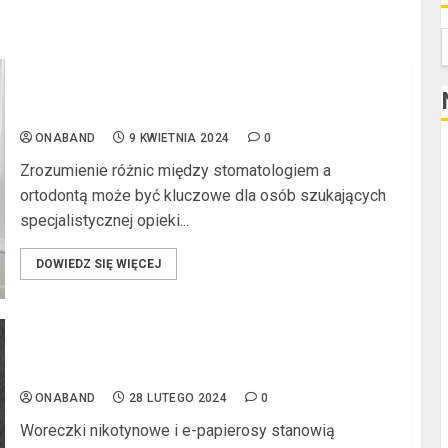
S
Jakie są różnice między stomatologiem a
ortodontą?
ONABAND
9 KWIETNIA 2024
0
K
Zrozumienie różnic między stomatologiem a
ortodontą może być kluczowe dla osób szukających
specjalistycznej opieki...
DOWIEDZ SIĘ WIĘCEJ
5 atutów woreczków nikotynowych w porównaniu
z e-papierosami
N
ONABAND
28 LUTEGO 2024
0
Woreczki nikotynowe i e-papierosy stanowią