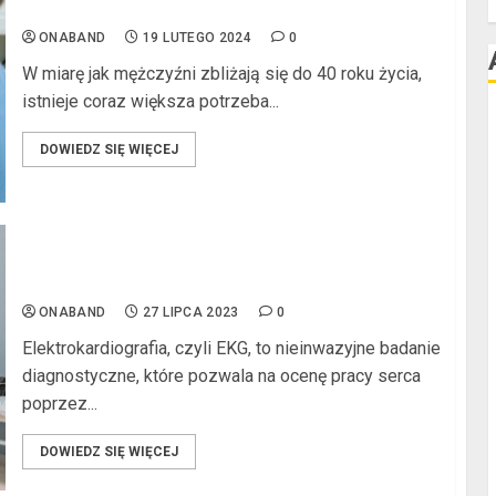
mężczyzn po 40. roku życia?
F
ONABAND
19 LUTEGO 2024
0
W miarę jak mężczyźni zbliżają się do 40 roku życia,
istnieje coraz większa potrzeba...
l
DOWIEDZ SIĘ WIĘCEJ
l
Czy badanie EKG wymaga specjalnego
przygotowania?
ONABAND
27 LIPCA 2023
0
l
Elektrokardiografia, czyli EKG, to nieinwazyjne badanie
diagnostyczne, które pozwala na ocenę pracy serca
poprzez...
l
DOWIEDZ SIĘ WIĘCEJ