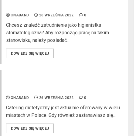
Higienistka stomatologiczna – jak uzyskać
wykształcenie w tym kierunku?
l
ONABAND
26 WRZEŚNIA 2022
0
Chcesz znaleźć zatrudnienie jako higienistka
stomatologiczna? Aby rozpocząć pracę na takim
stanowisku, należy posiadać...
DOWIEDZ SIĘ WIĘCEJ
l
Czy dieta pudełkowa to dobry wybór? Zobacz jej
zalety i wady!
ONABAND
26 WRZEŚNIA 2022
0
l
Catering dietetyczny jest aktualnie oferowany w wielu
miastach w Polsce. Gdy również zastanawiasz się...
DOWIEDZ SIĘ WIĘCEJ