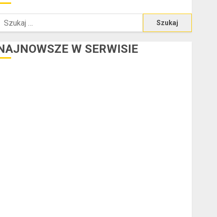
zukaj:
NAJNOWSZE W SERWISIE
redyt w euro a stopy procentowe w strefie euro – jaki
mają wpływ na wysokość rat?
Ogłoszenie upadłości konsumenckiej bez majątku – co
warto wiedzieć?
Złote dzieci koszykówki – Największe młode gwiazdy
NBA
Przewozy Pracownicze: Ekologiczna Rewolucja w
Biznesie
Złącza ogrodowe – co warto o nich wiedzieć?
a czym polega oklejanie cystern?
Kurtki przeciwdeszczowe BHP – przy jakich pracach
mogą okazać się niezbędne?