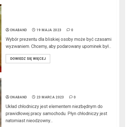
Mydło o zapachu Whisky – dobry pomysł na
l
prezent do 50 zł
ONABAND
19 MAJA 2023
0
Wybór prezentu dla bliskiej osoby może być czasami
wyzwaniem. Chcemy, aby podarowany upominek był...
DOWIEDZ SIĘ WIĘCEJ
l
Płyn chłodniczy – co musisz o nim wiedzieć?
ONABAND
23 MARCA 2023
0
l
Układ chłodniczy jest elementem niezbędnym do
prawidłowej pracy samochodu. Płyn chłodniczy jest
natomiast nieodzowny...