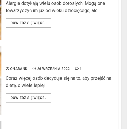
Alergie dotykają wielu osób dorosłych. Mogą one
towarzyszyć im już od wieku dziecięcego, ale...
l
DOWIEDZ SIĘ WIĘCEJ
l
Czym są i jakie cechy mają wyroby naturalne?
ONABAND
26 WRZEŚNIA 2022
1
Coraz więcej osób decyduje się na to, aby przejść na
dietę, o wiele lepiej...
DOWIEDZ SIĘ WIĘCEJ
l