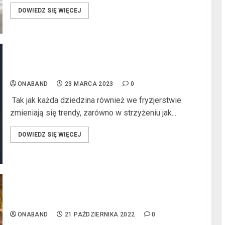
DOWIEDZ SIĘ WIĘCEJ
l
Profesjonalny kurs fryzjerski
ONABAND
23 MARCA 2023
0
Tak jak każda dziedzina również we fryzjerstwie
zmieniają się trendy, zarówno w strzyżeniu jak...
DOWIEDZ SIĘ WIĘCEJ
l
Jak leczyć alergię u osoby dorosłej?
ONABAND
21 PAŹDZIERNIKA 2022
0