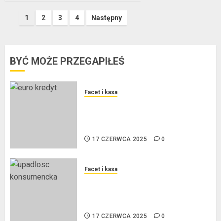
Stronicowanie
1
2
3
4
Następny
wpisów
BYĆ MOŻE PRZEGAPIŁEŚ
Facet i kasa
Kredyt w euro a stopy
procentowe w strefie euro – jaki
mają wpływ na wysokość rat?
17 CZERWCA 2025
0
Facet i kasa
Ogłoszenie upadłości
konsumenckiej bez majątku – co
warto wiedzieć?
17 CZERWCA 2025
0