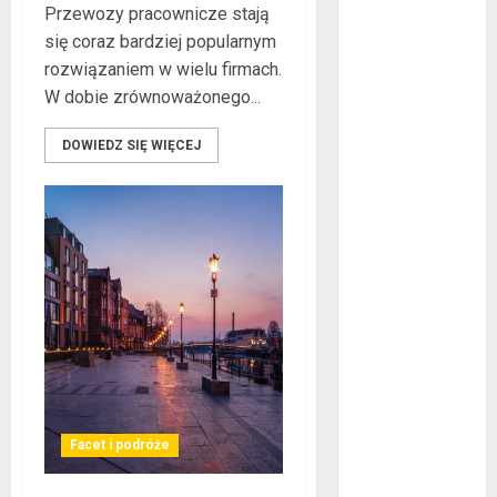
Przewozy pracownicze stają
co warto
się coraz bardziej popularnym
wiedzieć?
rozwiązaniem w wielu firmach.
Złote dzieci
W dobie zrównoważonego...
koszykówki –
Największe
DOWIEDZ SIĘ WIĘCEJ
młode gwiazdy
NBA
Przewozy
Pracownicze:
Ekologiczna
Rewolucja w
Biznesie
Złącza
ogrodowe – co
warto o nich
wiedzieć?
Facet i podróże
Na czym
polega