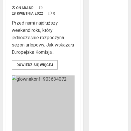
trasie?
czerwiec 2016
maj 2016
ONABAND
28 KWIETNIA 2022
0
kwiecień 2016
marzec 2016
Przed nami najdłuższy
luty 2016
weekend roku, który
styczeń 2016
jednocześnie rozpoczyna
grudzień 2015
sezon urlopowy. Jak wskazała
listopad 2015
Europejska Komisja...
październik
DOWIEDZ SIĘ WIĘCEJ
2015
wrzesień 2015
sierpień 2015
lipiec 2015
czerwiec 2015
maj 2015
kwiecień 2015
marzec 2015
luty 2015