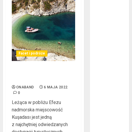
luty 2019
styczeń 2019
grudzień 2018
listopad 2018
październik
2018
wrzesień 2018
Facet i podróże
sierpień 2018
lipiec 2018
Kuşadası – nadmorski
czerwiec 2018
kurort z bogatą historią
maj 2018
ONABAND
6 MAJA 2022
kwiecień 2018
0
marzec 2018
Leżąca w pobliżu Efezu
luty 2018
nadmorska miejscowość
styczeń 2018
Kuşadası jest jedną
grudzień 2017
z najchętniej odwiedzanych
listopad 2017
destynacji turystycznych