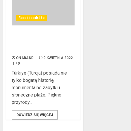
Facet i podróże
Morze możliwości, czyli
sporty wodne w Türkiye
(Turcji)
ONABAND
9 KWIETNIA 2022
0
Türkiye (Turcja) posiada nie
tylko bogatą historię,
monumentalne zabytki i
słoneczne plaże. Piękno
przyrody...
DOWIEDZ SIĘ WIĘCEJ