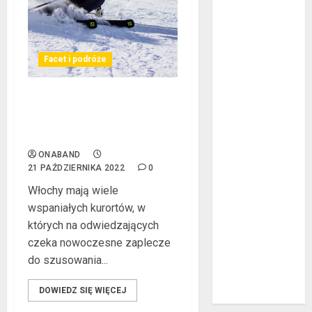
Jakie są
rodzaje
falowników?
Facet i podróże
Wybór parkietu
warstwowego
Dobra
Ferie narciarskie we
Włoszech – przygoda i
alternatywa dla
nauka w jednym!
kominka
5 atutów
ONABAND
21 PAŹDZIERNIKA 2022
0
woreczków
Włochy mają wiele
nikotynowych w
wspaniałych kurortów, w
porównaniu z e-
których na odwiedzających
papierosami
czeka nowoczesne zaplecze
Przygotuj się na
do szusowania...
sezon
wakacyjny już
DOWIEDZ SIĘ WIĘCEJ
teraz