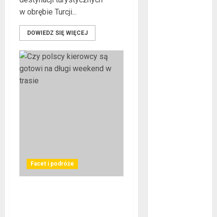
październik
w obrębie Turcji...
2017
wrzesień 2017
DOWIEDZ SIĘ WIĘCEJ
sierpień 2017
lipiec 2017
czerwiec 2017
maj 2017
kwiecień 2017
marzec 2017
luty 2017
styczeń 2017
grudzień 2016
listopad 2016
październik
Facet i podróże
2016
wrzesień 2016
sierpień 2016
Czy polscy kierowcy są
lipiec 2016
gotowi na długi weekend w