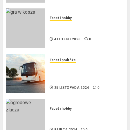
Facet i hobby
Złote dzieci koszykówki –
Największe młode gwiazdy NBA
4 LUTEGO 2025
0
Facet i podróże
Przewozy Pracownicze:
Ekologiczna Rewolucja w
Biznesie
25 LISTOPADA 2024
0
Facet i hobby
Złącza ogrodowe – co warto o
nich wiedzieć?
8 LIPCA 2024
0