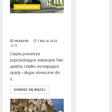
2020
Facet i podróże
wrzesień 2020
maj 2020
Czym w czerwcu kusi
kwiecień 2020
turystów gorąca
marzec 2020
Portugalia?
luty 2020
ONABAND
7 MAJA 2022
styczeń 2020
0
grudzień 2019
Ciepłe powietrze
listopad 2019
poprzedzające wakacyjne fale
październik
upałów, rzadko występujące
2019
opady i długie słoneczne dni
wrzesień 2019
z...
sierpień 2019
lipiec 2019
DOWIEDZ SIĘ WIĘCEJ
czerwiec 2019
maj 2019
kwiecień 2019
marzec 2019