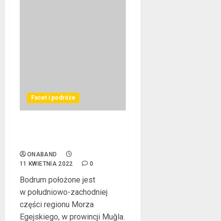
Facet i podróże
Bodrum – odkryj miasto
wszystkimi zmysłami
ONABAND
11 KWIETNIA 2022
0
Bodrum położone jest
w południowo-zachodniej
części regionu Morza
Egejskiego, w prowincji Muğla.