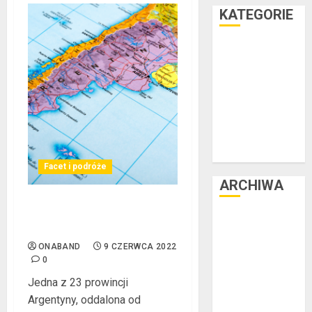
KATEGORIE
Facet i dom
Facet i hobby
Facet i kasa
Facet i kultura
Facet i moda
Facet i podróże
Facet i zdrowie
Facet i podróże
ARCHIWA
Gdzie na świecie wspomina
czerwiec 2025
się Polaków?
luty 2025
ONABAND
9 CZERWCA 2022
listopad 2024
0
lipiec 2024
Jedna z 23 prowincji
czerwiec 2024
Argentyny, oddalona od
maj 2024