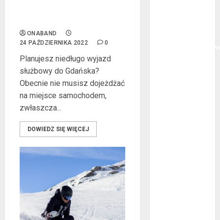
Delegacja w Gdańsku?
oklejanie
Wypożycz samochód!
cystern?
ONABAND
Kurtki
24 PAŹDZIERNIKA 2022
0
przeciwdeszczow
Planujesz niedługo wyjazd
BHP – przy
służbowy do Gdańska?
jakich pracach
Obecnie nie musisz dojeżdżać
mogą okazać
na miejsce samochodem,
się niezbędne?
zwłaszcza...
Rodzaje
przynęt
DOWIEDZ SIĘ WIĘCEJ
spinningowych
Jakie są
różnice między
stomatologiem
a ortodontą?
Jak wyglądają
rękawice do
mma?