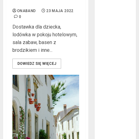
wakacje w Polsce
lipiec 2022
ONABAND
23 MAJA 2022
czerwiec 2022
0
maj 2022
Dostawka dla dziecka,
kwiecień 2022
lodówka w pokoju hotelowym,
marzec 2022
sala zabaw, basen z
luty 2022
brodzikiem i inne...
styczeń 2022
listopad 2021
DOWIEDZ SIĘ WIĘCEJ
wrzesień 2021
sierpień 2021
czerwiec 2021
maj 2021
kwiecień 2021
marzec 2021
luty 2021
grudzień 2020
listopad 2020
październik