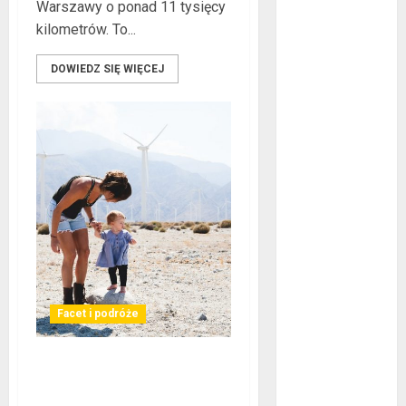
Warszawy o ponad 11 tysięcy
kwiecień 2024
kilometrów. To...
marzec 2024
luty 2024
DOWIEDZ SIĘ WIĘCEJ
styczeń 2024
listopad 2023
lipiec 2023
czerwiec 2023
maj 2023
kwiecień 2023
marzec 2023
luty 2023
styczeń 2023
grudzień 2022
listopad 2022
Facet i podróże
październik
2022
Morze, góry czy Mazury?
wrzesień 2022
Pomysły na rodzinne
sierpień 2022