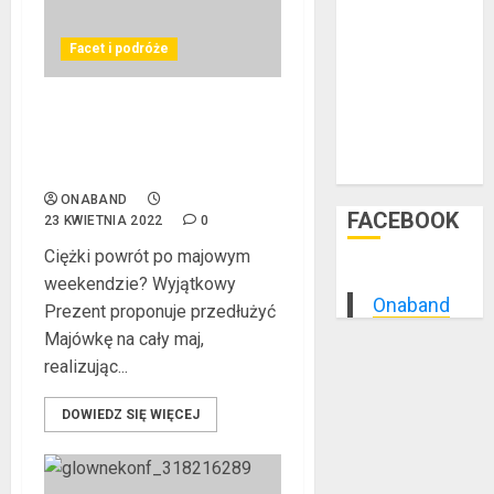
styczeń 2015
grudzień 2014
Facet i podróże
listopad 2014
październik
2014
Majówka przez cały maj. Te
wrzesień 2014
przeżycia zapadną w
pamięć.
sierpień 2014
ONABAND
FACEBOOK
23 KWIETNIA 2022
0
Ciężki powrót po majowym
weekendzie? Wyjątkowy
Onaband
Prezent proponuje przedłużyć
Majówkę na cały maj,
realizując...
DOWIEDZ SIĘ WIĘCEJ