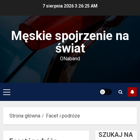
Przejdź
7 sierpnia 2026
3:26:25 AM
do
treści
Męskie spojrzenie na
świat
ONaband
Menu
główne
Strona główna
Facet i podróże
SZUKAJ NA