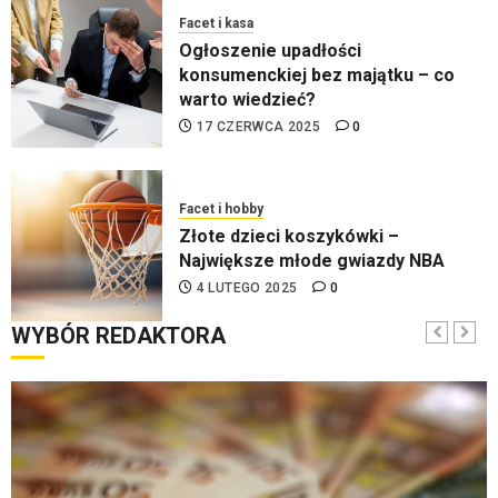
Facet i kasa
Ogłoszenie upadłości
konsumenckiej bez majątku – co
warto wiedzieć?
17 CZERWCA 2025
0
Facet i hobby
Złote dzieci koszykówki –
Największe młode gwiazdy NBA
4 LUTEGO 2025
0
WYBÓR REDAKTORA
Facet i podróże
Przewozy Pracownicze:
Ekologiczna Rewolucja w Biznesie
25 LISTOPADA 2024
0