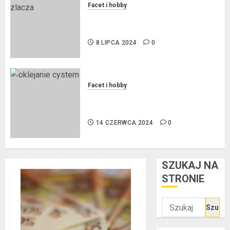
8 LIPCA 2024
0
Facet i hobby
Złącza ogrodowe – co warto o
nich wiedzieć?
8 LIPCA 2024
0
Facet i hobby
Na czym polega oklejanie
cystern?
14 CZERWCA 2024
0
SZUKAJ NA
STRONIE
Szukaj: