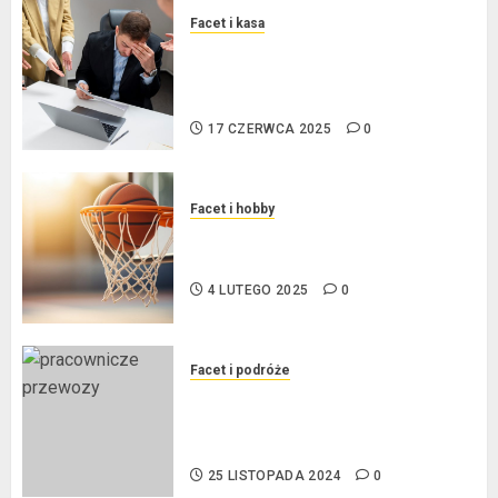
Facet i kasa
Ogłoszenie upadłości
konsumenckiej bez majątku – co
warto wiedzieć?
17 CZERWCA 2025
0
Facet i hobby
Złote dzieci koszykówki –
Największe młode gwiazdy NBA
4 LUTEGO 2025
0
Facet i podróże
Przewozy Pracownicze:
Ekologiczna Rewolucja w
Biznesie
25 LISTOPADA 2024
0