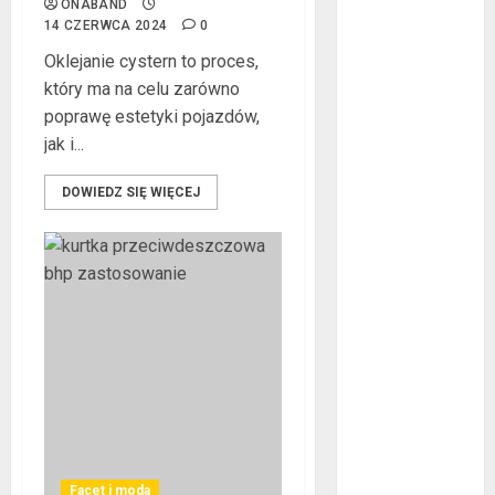
ONABAND
marzec 2020
14 CZERWCA 2024
0
luty 2020
Oklejanie cystern to proces,
styczeń 2020
który ma na celu zarówno
grudzień 2019
poprawę estetyki pojazdów,
listopad 2019
jak i...
październik
2019
DOWIEDZ SIĘ WIĘCEJ
wrzesień 2019
sierpień 2019
lipiec 2019
czerwiec 2019
maj 2019
kwiecień 2019
marzec 2019
luty 2019
styczeń 2019
grudzień 2018
listopad 2018
Facet i moda