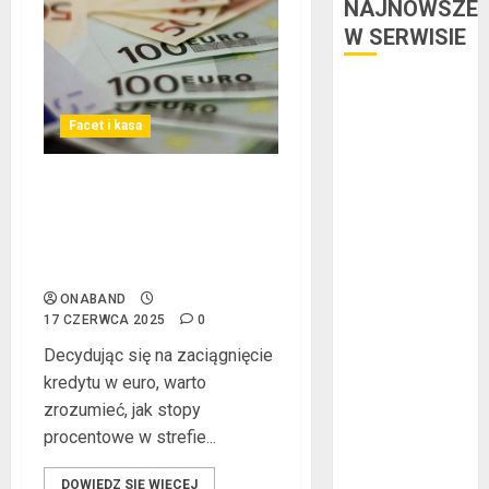
NAJNOWSZE
W SERWISIE
Kredyt w euro a
stopy
Facet i kasa
procentowe w
strefie euro –
Kredyt w euro a stopy
jaki mają wpływ
procentowe w strefie euro
na wysokość
– jaki mają wpływ na
rat?
wysokość rat?
Ogłoszenie
ONABAND
upadłości
17 CZERWCA 2025
0
konsumenckiej
Decydując się na zaciągnięcie
bez majątku –
kredytu w euro, warto
co warto
zrozumieć, jak stopy
wiedzieć?
procentowe w strefie...
Złote dzieci
koszykówki –
DOWIEDZ SIĘ WIĘCEJ