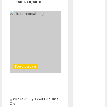
DOWIEDZ SIĘ WIĘCEJ
styczeń 2016
grudzień 2015
listopad 2015
październik
2015
wrzesień 2015
sierpień 2015
lipiec 2015
czerwiec 2015
maj 2015
kwiecień 2015
Facet i zdrowie
marzec 2015
luty 2015
styczeń 2015
Jakie są różnice między
stomatologiem a
grudzień 2014
ortodontą?
listopad 2014
ONABAND
9 KWIETNIA 2024
październik
0
2014