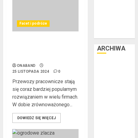
Facet i kasa
Facet i kultura
Facet i moda
Facet i podróże
Facet i podróże
Facet i zdrowie
Przewozy Pracownicze:
ARCHIWA
Ekologiczna Rewolucja w
Biznesie
czerwiec 2025
ONABAND
luty 2025
25 LISTOPADA 2024
0
listopad 2024
Przewozy pracownicze stają
lipiec 2024
się coraz bardziej popularnym
czerwiec 2024
rozwiązaniem w wielu firmach.
maj 2024
W dobie zrównoważonego...
kwiecień 2024
marzec 2024
DOWIEDZ SIĘ WIĘCEJ
luty 2024
styczeń 2024