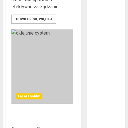
marzec 2022
efektywne zarządzanie...
luty 2022
styczeń 2022
DOWIEDZ SIĘ WIĘCEJ
listopad 2021
wrzesień 2021
sierpień 2021
czerwiec 2021
maj 2021
kwiecień 2021
marzec 2021
luty 2021
grudzień 2020
listopad 2020
październik
Facet i hobby
2020
wrzesień 2020
Na czym polega oklejanie
maj 2020
cystern?
kwiecień 2020