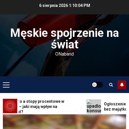
Przejdź
6 sierpnia 2026
1:10:05 PM
do
treści
Męskie spojrzenie na
świat
ONaband
Menu
Facet i hobby
główne
Złote dzieci koszykówki –
Największe młode gwiazdy NBA
 w euro a stopy procentowe w
Ogłoszenie upad
e euro – jaki mają wpływ na
4 LUTEGO 2025
0
bez majątku – co
ość rat?