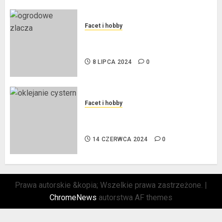
Facet i hobby
Złącza ogrodowe – co warto o
nich wiedzieć?
8 LIPCA 2024
0
Facet i hobby
Na czym polega oklejanie
cystern?
14 CZERWCA 2024
0
Prawa autorskie &kopia; Wszelkie prawa zastrzeżone.
|
ChromeNews
autorstwa AF themes