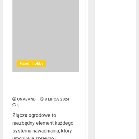
listopad 2023
lipiec 2023
czerwiec 2023
maj 2023
kwiecień 2023
marzec 2023
luty 2023
styczeń 2023
Facet i hobby
grudzień 2022
listopad 2022
październik
Złącza ogrodowe – co
2022
warto o nich wiedzieć?
wrzesień 2022
ONABAND
8 LIPCA 2024
sierpień 2022
0
lipiec 2022
Złącza ogrodowe to
czerwiec 2022
niezbędny element każdego
maj 2022
systemu nawadniania, który
kwiecień 2022
umożliwia sprawne i