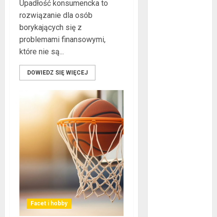
Upadłość konsumencka to
BHP – przy
rozwiązanie dla osób
jakich pracach
borykających się z
mogą okazać
problemami finansowymi,
się niezbędne?
które nie są...
Rodzaje
przynęt
DOWIEDZ SIĘ WIĘCEJ
spinningowych
Jakie są
różnice między
stomatologiem
a ortodontą?
Jak wyglądają
rękawice do
mma?
Jakie są
rodzaje
falowników?
Facet i hobby
Wybór parkietu