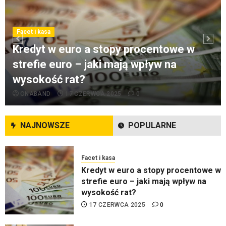
Facet i podróże
Przewozy Pracownicze:
Ekologiczna Rewolucja w Biznesie
Facet i kasa
25 LISTOPADA 2024
0
Kredyt w euro a stopy procentowe w
strefie euro – jaki mają wpływ na
wysokość rat?
Facet i hobby
ONABAND
17 CZERWCA 2025
0
Złącza ogrodowe – co warto o nich
wiedzieć?
8 LIPCA 2024
0
NAJNOWSZE
POPULARNE
Facet i kasa
Kredyt w euro a stopy procentowe w
strefie euro – jaki mają wpływ na
wysokość rat?
17 CZERWCA 2025
0