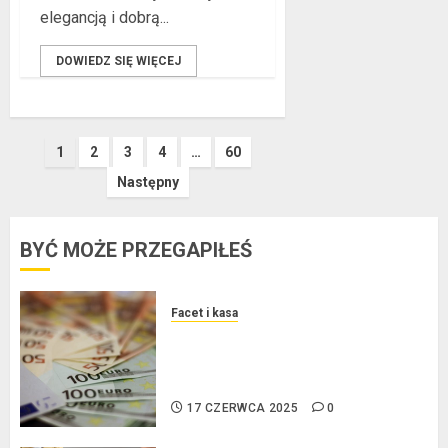
elegancją i dobrą...
DOWIEDZ SIĘ WIĘCEJ
Stronicowanie
1
2
3
4
…
60
Następny
wpisów
BYĆ MOŻE PRZEGAPIŁEŚ
Facet i kasa
Kredyt w euro a stopy
procentowe w strefie euro – jaki
mają wpływ na wysokość rat?
17 CZERWCA 2025
0