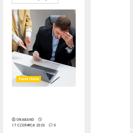
Największe
młode gwiazdy
NBA
Przewozy
Pracownicze:
Ekologiczna
Rewolucja w
Biznesie
Złącza
ogrodowe – co
warto o nich
Facet i kasa
wiedzieć?
Na czym
Ogłoszenie upadłości
polega
konsumenckiej bez majątku
oklejanie
– co warto wiedzieć?
cystern?
ONABAND
Kurtki
17 CZERWCA 2025
0
przeciwdeszczow