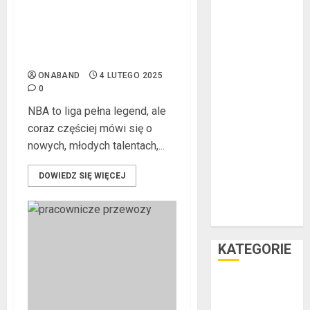
warstwowego
Złote dzieci koszykówki –
Dobra
Największe młode gwiazdy
alternatywa dla
NBA
kominka
ONABAND
4 LUTEGO 2025
5 atutów
0
woreczków
NBA to liga pełna legend, ale
nikotynowych w
coraz częściej mówi się o
porównaniu z e-
nowych, młodych talentach,...
papierosami
Przygotuj się na
DOWIEDZ SIĘ WIĘCEJ
sezon
wakacyjny już
teraz
KATEGORIE
Facet i dom
Facet i hobby