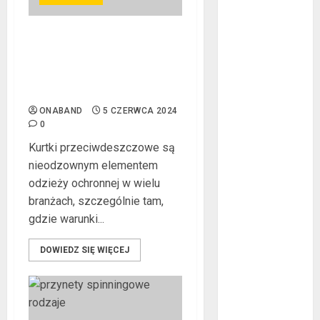
październik
2018
Kurtki przeciwdeszczowe
wrzesień 2018
BHP – przy jakich pracach
sierpień 2018
mogą okazać się
lipiec 2018
niezbędne?
czerwiec 2018
ONABAND
5 CZERWCA 2024
maj 2018
0
kwiecień 2018
Kurtki przeciwdeszczowe są
marzec 2018
nieodzownym elementem
luty 2018
odzieży ochronnej w wielu
styczeń 2018
branżach, szczególnie tam,
grudzień 2017
gdzie warunki...
listopad 2017
październik
DOWIEDZ SIĘ WIĘCEJ
2017
wrzesień 2017
sierpień 2017
lipiec 2017