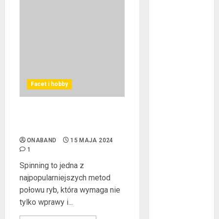
czerwiec 2017
maj 2017
kwiecień 2017
marzec 2017
luty 2017
styczeń 2017
grudzień 2016
Facet i hobby
listopad 2016
październik
Rodzaje przynęt
2016
spinningowych
wrzesień 2016
ONABAND
15 MAJA 2024
sierpień 2016
1
lipiec 2016
Spinning to jedna z
czerwiec 2016
najpopularniejszych metod
maj 2016
połowu ryb, która wymaga nie
kwiecień 2016
tylko wprawy i...
marzec 2016
luty 2016