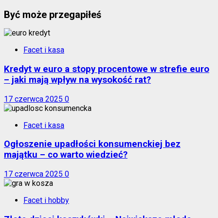
Być może przegapiłeś
Facet i kasa
Kredyt w euro a stopy procentowe w strefie euro
– jaki mają wpływ na wysokość rat?
17 czerwca 2025
0
Facet i kasa
Ogłoszenie upadłości konsumenckiej bez
majątku – co warto wiedzieć?
17 czerwca 2025
0
Facet i hobby