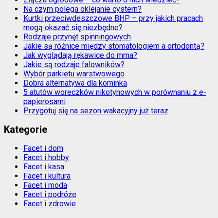
Na czym polega oklejanie cystern?
Kurtki przeciwdeszczowe BHP – przy jakich pracach
mogą okazać się niezbędne?
Rodzaje przynęt spinningowych
Jakie są różnice między stomatologiem a ortodontą?
Jak wyglądają rękawice do mma?
Jakie są rodzaje falowników?
Wybór parkietu warstwowego
Dobra alternatywa dla kominka
5 atutów woreczków nikotynowych w porównaniu z e-
papierosami
Przygotuj się na sezon wakacyjny już teraz
Kategorie
Facet i dom
Facet i hobby
Facet i kasa
Facet i kultura
Facet i moda
Facet i podróże
Facet i zdrowie