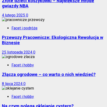
Złote dzieci koszykówki – Największe młode
gwiazdy NBA
4 lutego 2025
0
Facet i podróże
Przewozy Pracownicze: Ekologiczna Rewolucja w
Biznesie
25 listopada 2024
0
Facet i hobby
Złącza ogrodowe – co warto o nich wiedzieć?
8 lipca 2024
0
Facet i hobby
Na czym polega oklejanie cystern?