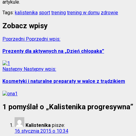
artykule.
Tags:
kalistenika
sport
trening
trening w domu
zdrowie
Zobacz wpisy
Poprzedni
Poprzedni wpis:
Prezenty dla aktywnych na „Dzień chłopaka”
Następny
Następny wpis:
Kosmetyki i naturalne preparaty w walce z trądzikiem
1 pomyślał o „
Kalistenika progresywna
”
Kalistenika
pisze:
16 stycznia 2015 o 10:34