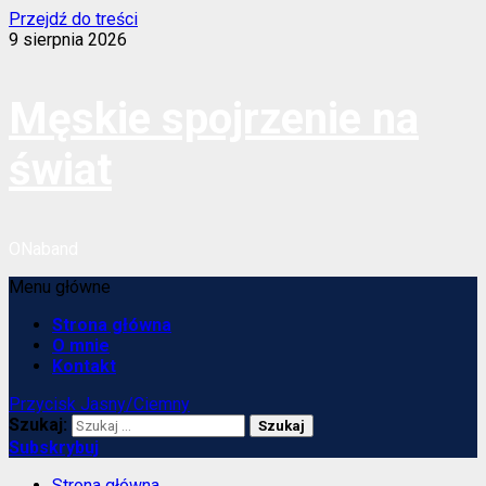
Przejdź do treści
9 sierpnia 2026
Męskie spojrzenie na
świat
ONaband
Menu główne
Strona główna
O mnie
Kontakt
Przycisk Jasny/Ciemny
Szukaj:
Subskrybuj
Strona główna