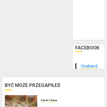
styczeń 2015
grudzień 2014
listopad 2014
październik
2014
wrzesień 2014
sierpień 2014
FACEBOOK
Onaband
BYĆ MOŻE PRZEGAPIŁEŚ
Facet i kasa
Kredyt w euro a stopy