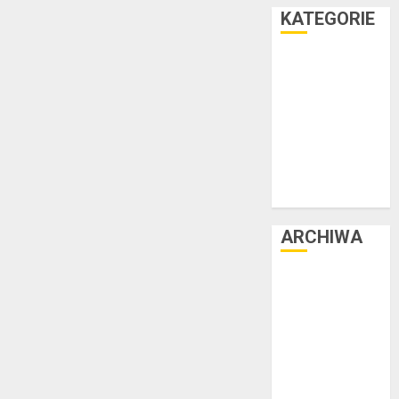
KATEGORIE
Facet i dom
Facet i hobby
Facet i kasa
Facet i kultura
Facet i moda
Facet i podróże
Facet i zdrowie
ARCHIWA
czerwiec 2025
luty 2025
listopad 2024
lipiec 2024
czerwiec 2024
maj 2024