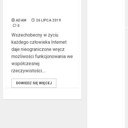
oklejanie
Bezpieczna bankowość
elektroniczna
cystern?
Kurtki
ADAM
26 LIPCA 2019
0
przeciwdeszczow
BHP – przy
Wszechobecny w życiu
jakich pracach
każdego człowieka Internet
mogą okazać
daje nieograniczone wręcz
się niezbędne?
możliwości funkcjonowania we
Rodzaje
współczesnej
przynęt
rzeczywistości....
spinningowych
DOWIEDZ SIĘ WIĘCEJ
Jakie są
różnice między
stomatologiem
a ortodontą?
Jak wyglądają
rękawice do
mma?