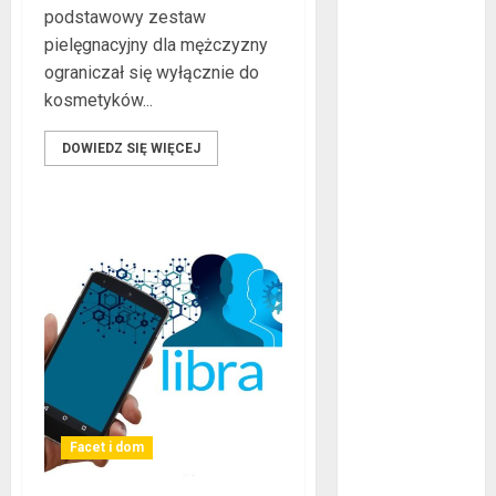
podstawowy zestaw
co warto
pielęgnacyjny dla mężczyzny
wiedzieć?
ograniczał się wyłącznie do
Złote dzieci
kosmetyków...
koszykówki –
Największe
DOWIEDZ SIĘ WIĘCEJ
młode gwiazdy
NBA
Przewozy
Pracownicze:
Ekologiczna
Rewolucja w
Biznesie
Złącza
ogrodowe – co
warto o nich
wiedzieć?
Facet i dom
Na czym
polega