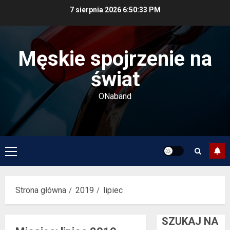
Przejdź
7 sierpnia 2026
6:50:33 PM
do
treści
Męskie spojrzenie na
świat
ONaband
Menu
główne
Strona główna
2019
lipiec
SZUKAJ NA