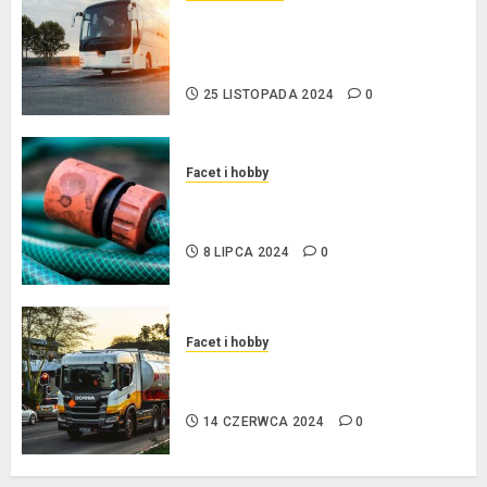
Przewozy Pracownicze:
Ekologiczna Rewolucja w
Biznesie
25 LISTOPADA 2024
0
Facet i hobby
Złącza ogrodowe – co warto o
nich wiedzieć?
8 LIPCA 2024
0
Facet i hobby
Na czym polega oklejanie
cystern?
14 CZERWCA 2024
0