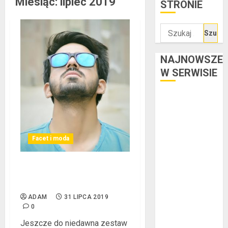
Miesiąc:
lipiec 2019
STRONIE
Szukaj:
NAJNOWSZE
W SERWISIE
Kredyt w euro a
stopy
procentowe w
strefie euro –
Facet i moda
jaki mają wpływ
na wysokość
Niezbędne kosmetyki
rat?
każdego mężczyzny
Ogłoszenie
ADAM
31 LIPCA 2019
upadłości
0
konsumenckiej
Jeszcze do niedawna zestaw
bez majątku –