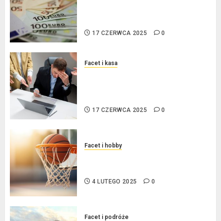
procentowe w strefie euro – jaki
mają wpływ na wysokość rat?
17 CZERWCA 2025
0
Facet i kasa
Ogłoszenie upadłości
konsumenckiej bez majątku – co
warto wiedzieć?
17 CZERWCA 2025
0
Facet i hobby
Złote dzieci koszykówki –
Największe młode gwiazdy NBA
4 LUTEGO 2025
0
Facet i podróże