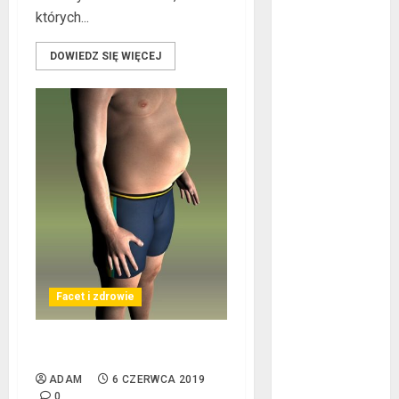
kwiecień 2024
których...
marzec 2024
DOWIEDZ SIĘ WIĘCEJ
luty 2024
styczeń 2024
listopad 2023
lipiec 2023
czerwiec 2023
maj 2023
kwiecień 2023
marzec 2023
luty 2023
styczeń 2023
grudzień 2022
Facet i zdrowie
listopad 2022
październik
2022
Niewygodny mięsień piwny
wrzesień 2022
ADAM
6 CZERWCA 2019
sierpień 2022
0