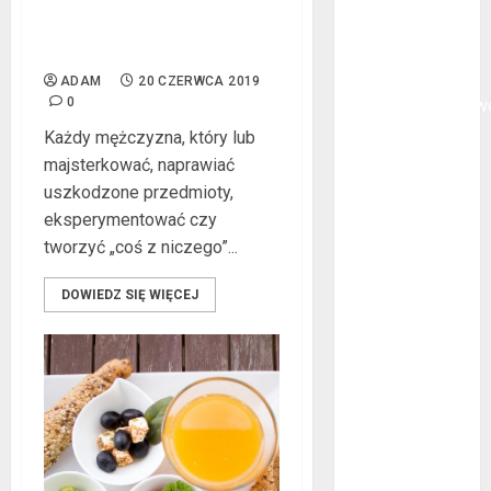
oklejanie
Przydomowy warsztat
cystern?
majsterkowicza
Kurtki
ADAM
20 CZERWCA 2019
0
przeciwdeszczow
BHP – przy
Każdy mężczyzna, który lub
jakich pracach
majsterkować, naprawiać
mogą okazać
uszkodzone przedmioty,
się niezbędne?
eksperymentować czy
Rodzaje
tworzyć „coś z niczego”...
przynęt
DOWIEDZ SIĘ WIĘCEJ
spinningowych
Jakie są
różnice między
stomatologiem
a ortodontą?
Jak wyglądają
rękawice do
mma?