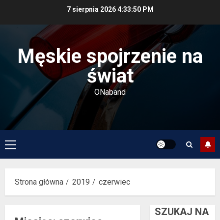
Przejdź
7 sierpnia 2026
4:33:50 PM
do
treści
Męskie spojrzenie na
świat
ONaband
Menu
główne
Strona główna
2019
czerwiec
SZUKAJ NA