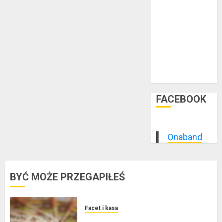
styczeń 2015
grudzień 2014
listopad 2014
październik
2014
wrzesień 2014
sierpień 2014
FACEBOOK
Onaband
BYĆ MOŻE PRZEGAPIŁEŚ
Facet i kasa
Kredyt w euro a stopy