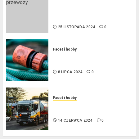
Przewozy Pracownicze:
Ekologiczna Rewolucja w
Biznesie
25 LISTOPADA 2024
0
Facet i hobby
Złącza ogrodowe – co warto o
nich wiedzieć?
8 LIPCA 2024
0
Facet i hobby
Na czym polega oklejanie
cystern?
14 CZERWCA 2024
0