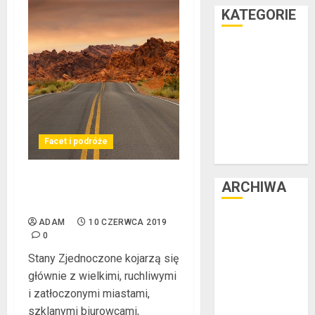
KATEGORIE
Facet i dom
Facet i hobby
Facet i kasa
Facet i kultura
Facet i moda
Facet i podróże
Facet i podróże
Facet i zdrowie
ARCHIWA
Miejsca, które trzeba
zobaczyć w USA
czerwiec 2025
ADAM
10 CZERWCA 2019
0
luty 2025
listopad 2024
Stany Zjednoczone kojarzą się
lipiec 2024
głównie z wielkimi, ruchliwymi
czerwiec 2024
i zatłoczonymi miastami,
maj 2024
szklanymi biurowcami,