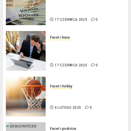
procentowe w strefie euro – jaki
mają wpływ na wysokość rat?
17 CZERWCA 2025
0
Facet i kasa
Ogłoszenie upadłości
konsumenckiej bez majątku – co
warto wiedzieć?
17 CZERWCA 2025
0
Facet i hobby
Złote dzieci koszykówki –
Największe młode gwiazdy NBA
4 LUTEGO 2025
0
Facet i podróże