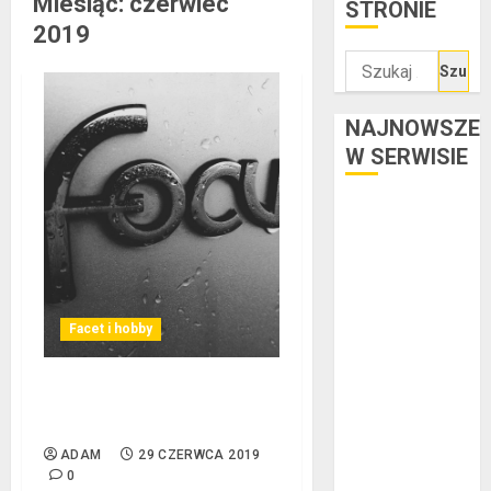
Miesiąc:
czerwiec
STRONIE
2019
Szukaj:
NAJNOWSZE
W SERWISIE
Kredyt w euro a
stopy
procentowe w
strefie euro –
jaki mają wpływ
Facet i hobby
na wysokość
rat?
Bezpieczny i wygodny nowy
Ogłoszenie
Ford Focus
upadłości
ADAM
29 CZERWCA 2019
konsumenckiej
0
bez majątku –