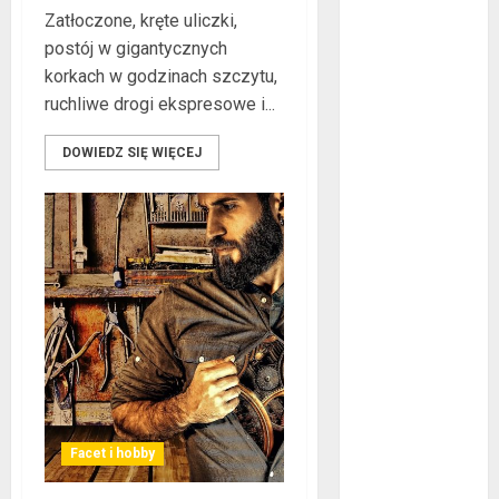
Zatłoczone, kręte uliczki,
co warto
postój w gigantycznych
wiedzieć?
korkach w godzinach szczytu,
Złote dzieci
ruchliwe drogi ekspresowe i...
koszykówki –
Największe
DOWIEDZ SIĘ WIĘCEJ
młode gwiazdy
NBA
Przewozy
Pracownicze:
Ekologiczna
Rewolucja w
Biznesie
Złącza
ogrodowe – co
warto o nich
wiedzieć?
Facet i hobby
Na czym
polega