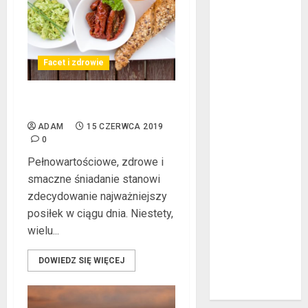
Jakie są
rodzaje
falowników?
Facet i zdrowie
Wybór parkietu
warstwowego
Dobra
Męskie śniadanie
alternatywa dla
ADAM
15 CZERWCA 2019
kominka
0
5 atutów
Pełnowartościowe, zdrowe i
woreczków
smaczne śniadanie stanowi
nikotynowych w
zdecydowanie najważniejszy
porównaniu z e-
posiłek w ciągu dnia. Niestety,
papierosami
wielu...
Przygotuj się na
sezon
DOWIEDZ SIĘ WIĘCEJ
wakacyjny już
teraz