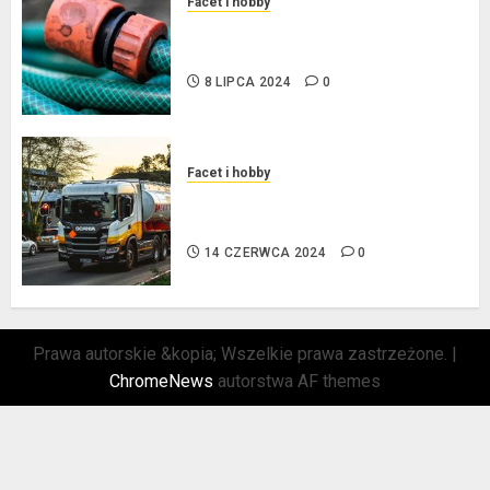
Facet i hobby
Złącza ogrodowe – co warto o
nich wiedzieć?
8 LIPCA 2024
0
Facet i hobby
Na czym polega oklejanie
cystern?
14 CZERWCA 2024
0
Prawa autorskie &kopia; Wszelkie prawa zastrzeżone.
|
ChromeNews
autorstwa AF themes