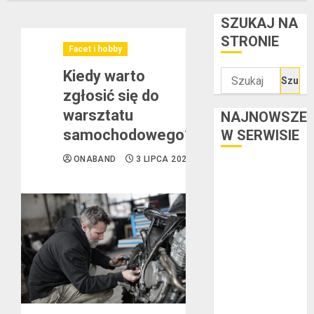
SZUKAJ NA
STRONIE
Facet i hobby
Kiedy warto
Szukaj:
zgłosić się do
warsztatu
NAJNOWSZE
samochodowego?
W SERWISIE
ONABAND
3 LIPCA 2023
Kredyt w euro a
stopy
procentowe w
strefie euro –
jaki mają wpływ
na wysokość
rat?
Ogłoszenie
upadłości