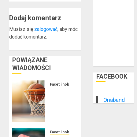
marzec 2015
luty 2015
styczeń 2015
Dodaj komentarz
grudzień 2014
Musisz się
zalogować
, aby móc
listopad 2014
dodać komentarz.
październik
2014
wrzesień 2014
POWIĄZANE
sierpień 2014
WIADOMOŚCI
FACEBOOK
Facet i hobby
Złote
dzieci
Onaband
koszykówki
–
Największe
młode
gwiazdy
Facet i hobby