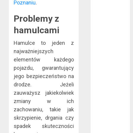
Poznaniu
.
czerwiec 2024
maj 2024
Problemy z
kwiecień 2024
marzec 2024
hamulcami
luty 2024
styczeń 2024
Hamulce to jeden z
listopad 2023
najważniejszych
lipiec 2023
elementów każdego
czerwiec 2023
pojazdu, gwarantujący
maj 2023
jego bezpieczeństwo na
kwiecień 2023
drodze. Jeżeli
marzec 2023
zauważysz jakiekolwiek
luty 2023
zmiany w ich
styczeń 2023
zachowaniu, takie jak
grudzień 2022
listopad 2022
skrzypienie, drgania czy
październik
spadek skuteczności
2022