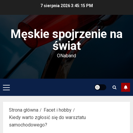
Przejdź
7 sierpnia 2026
3:45:16 PM
do
treści
Męskie spojrzenie na
świat
ONaband
Menu
główne
Strona główna
Facet i hobby
Kiedy warto zgłosić się do warsztatu
samochodowego?