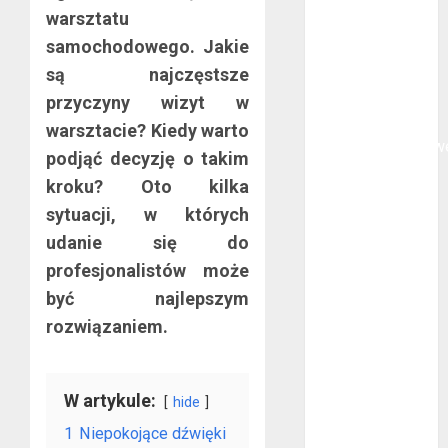
warsztatu
Na czym
samochodowego. Jakie
polega
oklejanie
są najczęstsze
cystern?
przyczyny wizyt w
Kurtki
warsztacie? Kiedy warto
przeciwdeszczow
podjąć decyzję o takim
BHP – przy
kroku? Oto kilka
jakich pracach
sytuacji, w których
mogą okazać
udanie się do
się niezbędne?
profesjonalistów może
Rodzaje
przynęt
być najlepszym
spinningowych
rozwiązaniem.
Jakie są
różnice między
stomatologiem
W artykule:
hide
a ortodontą?
1
Niepokojące dźwięki
Jak wyglądają