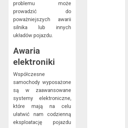
problemu może
kwiecień 2019
prowadzić do
marzec 2019
poważniejszych awarii
luty 2019
silnika lub innych
styczeń 2019
układów pojazdu.
grudzień 2018
listopad 2018
Awaria
październik
2018
elektroniki
wrzesień 2018
sierpień 2018
Współczesne
lipiec 2018
samochody wyposażone
czerwiec 2018
są w zaawansowane
maj 2018
systemy elektroniczne,
kwiecień 2018
które mają na celu
marzec 2018
ułatwić nam codzienną
luty 2018
styczeń 2018
eksploatację pojazdu