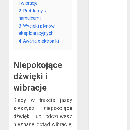
i wibracje
rękawice do
2
Problemy z
mma?
hamulcami
Jakie są
3
Wycieki płynów
rodzaje
eksploatacyjnych
falowników?
4
Awaria elektroniki
Wybór parkietu
warstwowego
Dobra
Niepokojące
alternatywa dla
kominka
dźwięki i
5 atutów
wibracje
woreczków
nikotynowych w
Kiedy w trakcie jazdy
porównaniu z e-
słyszysz niepokojące
papierosami
Przygotuj się na
dźwięki lub odczuwasz
sezon
nieznane dotąd wibracje,