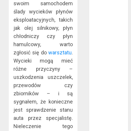
swoim samochodem
listopad 2020
ślady wycieków płynów
październik
eksploatacyjnych, takich
2020
jak olej silnikowy, płyn
wrzesień 2020
maj 2020
chłodniczy czy płyn
kwiecień 2020
hamulcowy, warto
marzec 2020
zgłosić się do
warsztatu
.
luty 2020
Wycieki mogą mieć
styczeń 2020
różne przyczyny –
grudzień 2019
uszkodzenia uszczelek,
listopad 2019
przewodów czy
październik
zbiorników – i są
2019
sygnałem, że konieczne
wrzesień 2019
sierpień 2019
jest sprawdzenie stanu
lipiec 2019
auta przez specjalistę.
czerwiec 2019
Nieleczenie tego
maj 2019