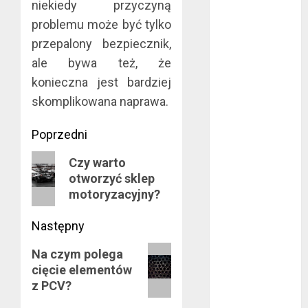
sierpień 2016
niekiedy przyczyną
lipiec 2016
problemu może być tylko
czerwiec 2016
przepalony bezpiecznik,
maj 2016
ale bywa też, że
kwiecień 2016
konieczna jest bardziej
marzec 2016
skomplikowana naprawa.
luty 2016
styczeń 2016
Zobacz
Poprzedni
grudzień 2015
listopad 2015
wpisy
Poprzedni
Czy warto
październik
otworzyć sklep
wpis:
2015
motoryzacyjny?
wrzesień 2015
Następny
sierpień 2015
lipiec 2015
Następny
Na czym polega
czerwiec 2015
cięcie elementów
wpis:
maj 2015
z PCV?
kwiecień 2015