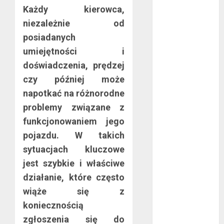
Każdy kierowca,
konsumenckiej
bez majątku –
niezależnie od
co warto
posiadanych
wiedzieć?
umiejętności i
Złote dzieci
doświadczenia, prędzej
koszykówki –
czy później może
Największe
napotkać na różnorodne
młode gwiazdy
problemy związane z
NBA
funkcjonowaniem jego
Przewozy
pojazdu. W takich
Pracownicze:
Ekologiczna
sytuacjach kluczowe
Rewolucja w
jest szybkie i właściwe
Biznesie
działanie, które często
Złącza
wiąże się z
ogrodowe – co
koniecznością
warto o nich
zgłoszenia się do
wiedzieć?