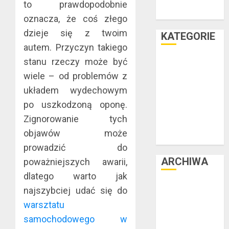
wakacyjny już
to prawdopodobnie
teraz
oznacza, że coś złego
dzieje się z twoim
KATEGORIE
autem. Przyczyn takiego
stanu rzeczy może być
Facet i dom
Facet i hobby
wiele – od problemów z
Facet i kasa
układem wydechowym
Facet i kultura
po uszkodzoną oponę.
Facet i moda
Zignorowanie tych
Facet i podróże
objawów może
Facet i zdrowie
prowadzić do
ARCHIWA
poważniejszych awarii,
dlatego warto jak
czerwiec 2025
najszybciej udać się do
luty 2025
warsztatu
listopad 2024
samochodowego w
lipiec 2024