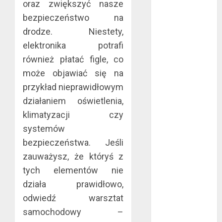
grudzień 2017
oraz zwiększyć nasze
listopad 2017
bezpieczeństwo na
październik
drodze. Niestety,
2017
elektronika potrafi
wrzesień 2017
również płatać figle, co
sierpień 2017
może objawiać się na
lipiec 2017
przykład nieprawidłowym
czerwiec 2017
maj 2017
działaniem oświetlenia,
kwiecień 2017
klimatyzacji czy
marzec 2017
systemów
luty 2017
bezpieczeństwa. Jeśli
styczeń 2017
zauważysz, że któryś z
grudzień 2016
tych elementów nie
listopad 2016
działa prawidłowo,
październik
odwiedź warsztat
2016
wrzesień 2016
samochodowy –