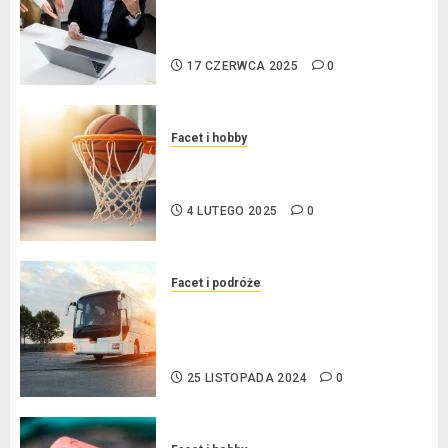
konsumenckiej bez majątku – co
warto wiedzieć?
17 CZERWCA 2025
0
Facet i hobby
Złote dzieci koszykówki –
Największe młode gwiazdy NBA
4 LUTEGO 2025
0
Facet i podróże
Przewozy Pracownicze:
Ekologiczna Rewolucja w
Biznesie
25 LISTOPADA 2024
0