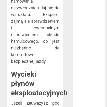
hamowania,
wrzesień 2022
niezwłocznie udaj się do
sierpień 2022
warsztatu. Eksperci
lipiec 2022
zajmą się sprawdzeniem
czerwiec 2022
i ewentualnym
maj 2022
naprawieniem układu
kwiecień 2022
marzec 2022
hamulcowego, co jest
luty 2022
niezbędne do
styczeń 2022
komfortowej i
listopad 2021
bezpiecznej jazdy.
wrzesień 2021
sierpień 2021
Wycieki
czerwiec 2021
płynów
maj 2021
kwiecień 2021
eksploatacyjnych
marzec 2021
luty 2021
Jeżeli zauważysz pod
grudzień 2020