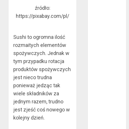
czerwiec 2024
źródło:
maj 2024
https://pixabay.com/pl/
kwiecień 2024
marzec 2024
luty 2024
Sushi to ogromna ilość
styczeń 2024
rozmaitych elementów
listopad 2023
spożywczych. Jednak w
lipiec 2023
tym przypadku rotacja
czerwiec 2023
produktów spożywczych
maj 2023
jest nieco trudna
kwiecień 2023
marzec 2023
ponieważ jedząc tak
luty 2023
wiele składników za
styczeń 2023
jednym razem, trudno
grudzień 2022
jest zjeść coś nowego w
listopad 2022
kolejny dzień.
październik
2022