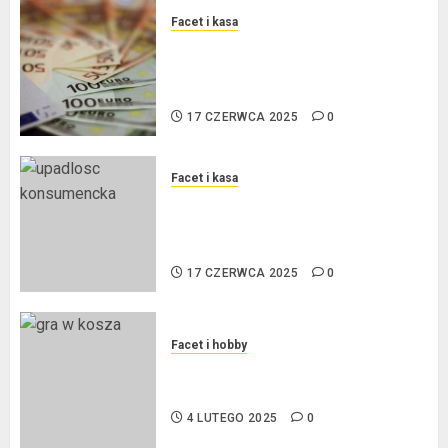
Facet i kasa
Kredyt w euro a stopy
procentowe w strefie euro – jaki
mają wpływ na wysokość rat?
17 CZERWCA 2025
0
Facet i kasa
Ogłoszenie upadłości
konsumenckiej bez majątku – co
warto wiedzieć?
17 CZERWCA 2025
0
Facet i hobby
Złote dzieci koszykówki –
Największe młode gwiazdy NBA
4 LUTEGO 2025
0