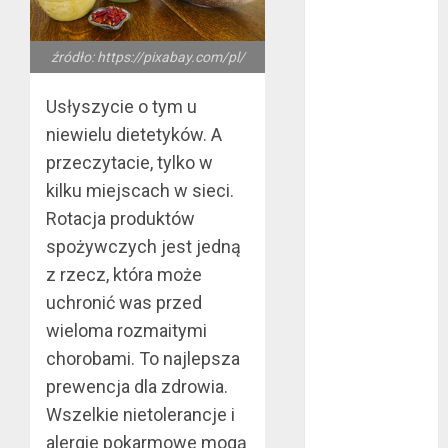
konsumenckiej
bez majątku –
źródło: https://pixabay.com/pl/
co warto
wiedzieć?
Usłyszycie o tym u
Złote dzieci
niewielu dietetyków. A
koszykówki –
przeczytacie, tylko w
Największe
kilku miejscach w sieci.
młode gwiazdy
Rotacja produktów
NBA
Przewozy
spożywczych jest jedną
Pracownicze:
z rzecz, która może
Ekologiczna
uchronić was przed
Rewolucja w
wieloma rozmaitymi
Biznesie
chorobami. To najlepsza
Złącza
prewencja dla zdrowia.
ogrodowe – co
Wszelkie nietolerancje i
warto o nich
alergie pokarmowe mogą
wiedzieć?