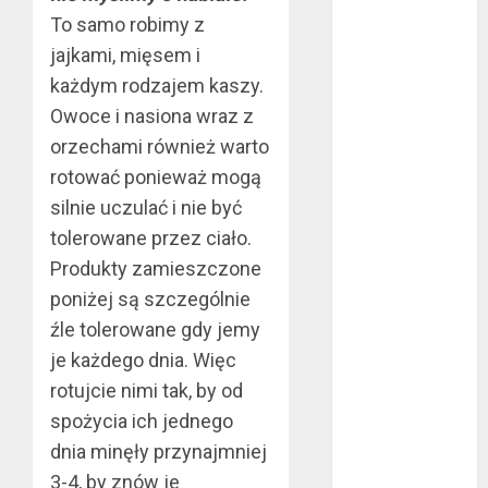
To samo robimy z
rękawice do
mma?
jajkami, mięsem i
Jakie są
każdym rodzajem kaszy.
rodzaje
Owoce i nasiona wraz z
falowników?
orzechami również warto
Wybór parkietu
rotować ponieważ mogą
warstwowego
silnie uczulać i nie być
Dobra
tolerowane przez ciało.
alternatywa dla
Produkty zamieszczone
kominka
poniżej są szczególnie
5 atutów
woreczków
źle tolerowane gdy jemy
nikotynowych w
je każdego dnia. Więc
porównaniu z e-
rotujcie nimi tak, by od
papierosami
spożycia ich jednego
Przygotuj się na
dnia minęły przynajmniej
sezon
3-4, by znów je