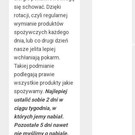
się schować. Dzięki
Na czym
polega
rotacji, czyli regularnej
oklejanie
wymianie produktów
cystern?
spożywczych każdego
Kurtki
dnia, lub co drugi dzień
przeciwdeszczow
nasze jelita lepiej
BHP – przy
wchłaniają pokarm.
jakich pracach
Takiej podmianie
mogą okazać
podlegają prawie
się niezbędne?
Rodzaje
wszystkie produkty jakie
przynęt
spożywamy.
Najlepiej
spinningowych
ustalić sobie 2 dni w
Jakie są
ciągu tygodnia, w
różnice między
których jemy nabiał.
stomatologiem
Pozostałe 5 dni nawet
a ortodontą?
nie myślimy o nabiale.
Jak wyglądają