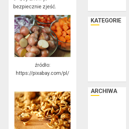
wakacyjny już
bezpiecznie zjeść.
teraz
KATEGORIE
Facet i dom
Facet i hobby
Facet i kasa
Facet i kultura
Facet i moda
źródło:
Facet i podróże
https://pixabay.com/pl/
Facet i zdrowie
ARCHIWA
czerwiec 2025
luty 2025
listopad 2024
lipiec 2024