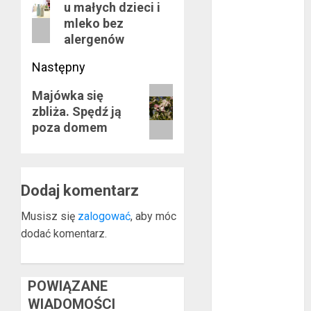
u małych dzieci i
wpis:
listopad 2020
mleko bez
październik
alergenów
2020
Następny
wrzesień 2020
maj 2020
Następny
Majówka się
kwiecień 2020
zbliża. Spędź ją
wpis:
marzec 2020
poza domem
luty 2020
styczeń 2020
grudzień 2019
Dodaj komentarz
listopad 2019
październik
Musisz się
zalogować
, aby móc
2019
dodać komentarz.
wrzesień 2019
sierpień 2019
lipiec 2019
POWIĄZANE
czerwiec 2019
WIADOMOŚCI
maj 2019