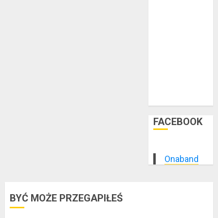
marzec 2015
luty 2015
styczeń 2015
grudzień 2014
listopad 2014
październik
2014
wrzesień 2014
sierpień 2014
FACEBOOK
Onaband
BYĆ MOŻE PRZEGAPIŁEŚ