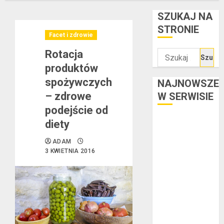
SZUKAJ NA
STRONIE
Facet i zdrowie
Rotacja
Szukaj:
produktów
spożywczych
NAJNOWSZE
– zdrowe
W SERWISIE
podejście od
Kredyt w euro a
diety
stopy
ADAM
procentowe w
3 KWIETNIA 2016
strefie euro –
jaki mają wpływ
na wysokość
rat?
Ogłoszenie
upadłości