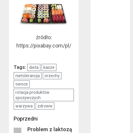
wrzesień 2022
sierpień 2022
lipiec 2022
czerwiec 2022
maj 2022
źródło:
kwiecień 2022
https://pixabay.com/pl/
marzec 2022
luty 2022
styczeń 2022
Tags:
dieta
kasze
listopad 2021
nietolerancja
orzechy
wrzesień 2021
owoce
sierpień 2021
rotacja produktów
czerwiec 2021
spożywczych
maj 2021
warzywa
zdrowie
kwiecień 2021
marzec 2021
Zobacz
Poprzedni
luty 2021
Problem z laktozą
wpisy
Poprzedni
grudzień 2020