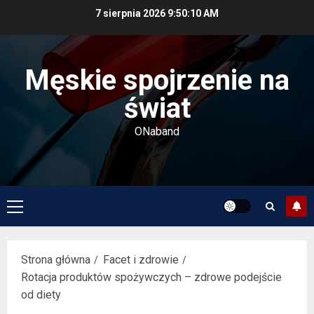
Przejdź
7 sierpnia 2026
9:50:10 AM
do
treści
Męskie spojrzenie na
świat
ONaband
Menu
główne
Strona główna
Facet i zdrowie
Rotacja produktów spożywczych – zdrowe podejście
od diety