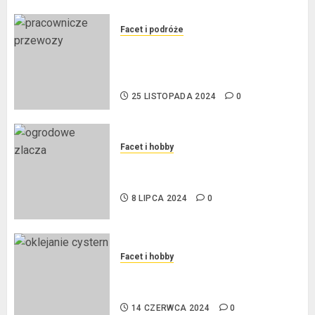
Facet i podróże
Przewozy Pracownicze:
Ekologiczna Rewolucja w
Biznesie
25 LISTOPADA 2024
0
Facet i hobby
Złącza ogrodowe – co warto o
nich wiedzieć?
8 LIPCA 2024
0
Facet i hobby
Na czym polega oklejanie
cystern?
14 CZERWCA 2024
0