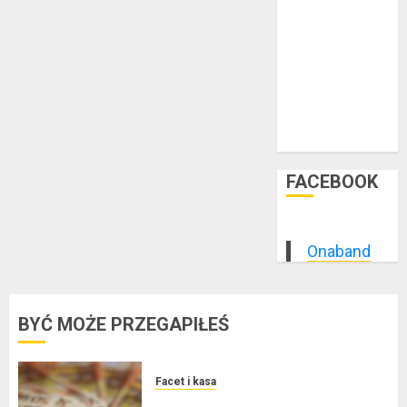
styczeń 2015
grudzień 2014
listopad 2014
październik
2014
wrzesień 2014
sierpień 2014
FACEBOOK
Onaband
BYĆ MOŻE PRZEGAPIŁEŚ
Facet i kasa
Kredyt w euro a stopy