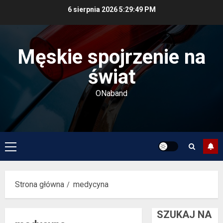
Przejdź
6 sierpnia 2026
5:29:50 PM
do
treści
Męskie spojrzenie na
świat
ONaband
Menu
główne
Strona główna
medycyna
SZUKAJ NA