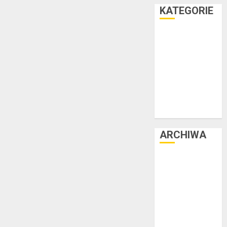
KATEGORIE
Facet i dom
Facet i hobby
Facet i kasa
Facet i kultura
Facet i moda
Facet i podróże
Facet i zdrowie
ARCHIWA
czerwiec 2025
luty 2025
listopad 2024
lipiec 2024
czerwiec 2024
maj 2024