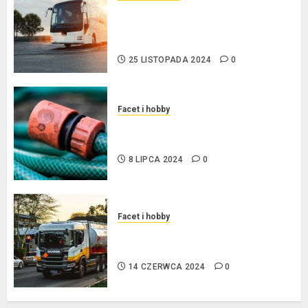
Przewozy Pracownicze:
Ekologiczna Rewolucja w
Biznesie
25 LISTOPADA 2024
0
Facet i hobby
Złącza ogrodowe – co warto o
nich wiedzieć?
8 LIPCA 2024
0
Facet i hobby
Na czym polega oklejanie
cystern?
14 CZERWCA 2024
0