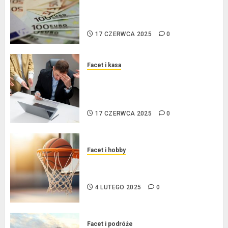
procentowe w strefie euro – jaki
mają wpływ na wysokość rat?
17 CZERWCA 2025
0
Facet i kasa
Ogłoszenie upadłości
konsumenckiej bez majątku – co
warto wiedzieć?
17 CZERWCA 2025
0
Facet i hobby
Złote dzieci koszykówki –
Największe młode gwiazdy NBA
4 LUTEGO 2025
0
Facet i podróże