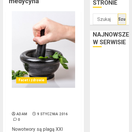
medycyna
STRONIE
Szukaj:
NAJNOWSZE
W SERWISIE
Kredyt w euro a
stopy
procentowe w
strefie euro –
Facet i zdrowie
jaki mają wpływ
na wysokość
Medyczna pomoc dla ludzi
rat?
po zabiegu stomii
Ogłoszenie
ADAM
9 STYCZNIA 2016
upadłości
0
konsumenckiej
Nowotwory są plagą XXI
bez majątku –