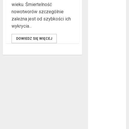
wieku. Śmiertelność
co warto
nowotworów szczególnie
wiedzieć?
zależna jest od szybkości ich
Złote dzieci
wykrycia...
koszykówki –
Największe
DOWIEDZ SIĘ WIĘCEJ
młode gwiazdy
NBA
Przewozy
Pracownicze:
Ekologiczna
Rewolucja w
Biznesie
Złącza
ogrodowe – co
warto o nich
wiedzieć?
Na czym
polega