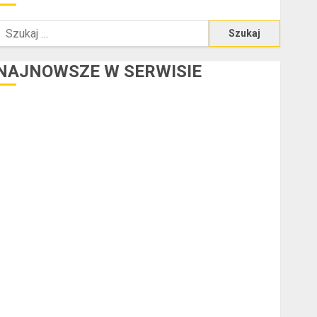
zukaj:
NAJNOWSZE W SERWISIE
redyt w euro a stopy procentowe w strefie euro – jaki
mają wpływ na wysokość rat?
Ogłoszenie upadłości konsumenckiej bez majątku – co
warto wiedzieć?
Złote dzieci koszykówki – Największe młode gwiazdy
NBA
Przewozy Pracownicze: Ekologiczna Rewolucja w
Biznesie
Złącza ogrodowe – co warto o nich wiedzieć?
a czym polega oklejanie cystern?
Kurtki przeciwdeszczowe BHP – przy jakich pracach
mogą okazać się niezbędne?