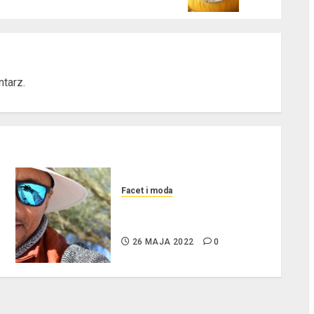
l
tarz.
l
Facet i moda
Okulary przeciwsłoneczne –
obowiązkowe nie tylko latem!
26 MAJA 2022
0
l