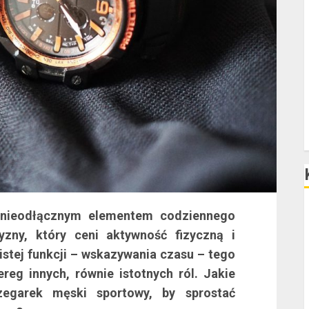
D
P
ę nieodłącznym elementem codziennego
F
zny, który ceni aktywność fizyczną i
F
stej funkcji – wskazywania czasu – tego
F
reg innych, równie istotnych ról. Jakie
egarek męski sportowy, by sprostać
F