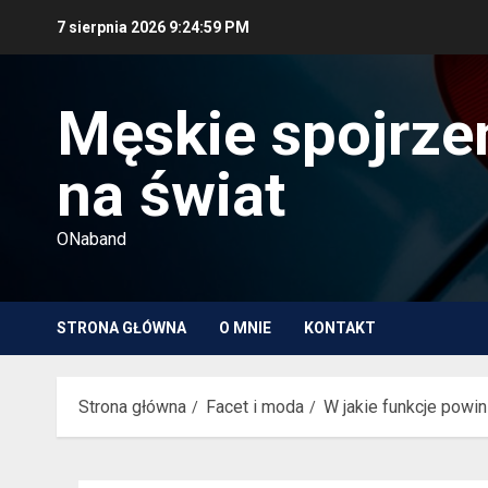
Przejdź
7 sierpnia 2026
9:25:00 PM
do
treści
Męskie spojrze
na świat
ONaband
STRONA GŁÓWNA
O MNIE
KONTAKT
Strona główna
Facet i moda
W jakie funkcje pow