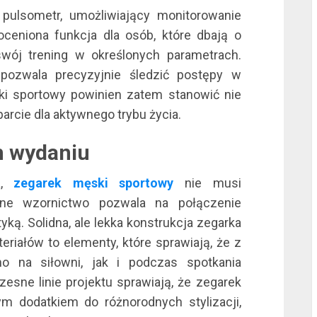
ulsometr, umożliwiający monitorowanie
ceniona funkcja dla osób, które dbają o
l
wój trening w określonych parametrach.
i pozwala precyzyjnie śledzić postępy w
ki sportowy powinien zatem stanowić nie
parcie dla aktywnego trybu życia.
m wydaniu
l
a,
zegarek męski sportowy
nie musi
sne wzornictwo pozwala na połączenie
ką. Solidna, ale lekka konstrukcja zegarka
riałów to elementy, które sprawiają, że z
l
 na siłowni, jak i podczas spotkania
esne linie projektu sprawiają, że zegarek
m dodatkiem do różnorodnych stylizacji,