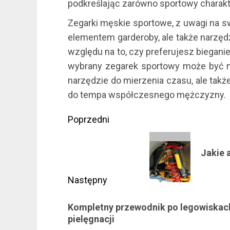
podkreślając zarówno sportowy charakte
Zegarki męskie sportowe, z uwagi na sw
elementem garderoby, ale także narzęd
względu na to, czy preferujesz bieganie
wybrany zegarek sportowy może być n
narzędzie do mierzenia czasu, ale takż
do tempa współczesnego mężczyzny.
Zobacz
Poprzedni
wpisy
Poprzedni
Jakie 
wpis:
Następny
Następny
Kompletny przewodnik po legowiskach
wpis:
pielęgnacji