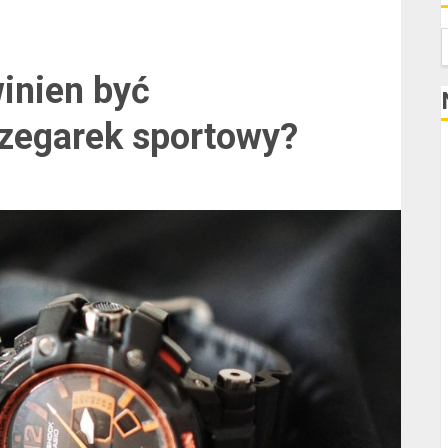
S
winien być
zegarek sportowy?
K
N