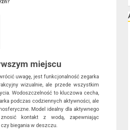
yzn?
F
l
l
erwszym miejscu
rócić uwagę, jest funkcjonalność zegarka
rakcyjny wizualnie, ale przede wszystkim
l
ycia. Wodoszczelność to kluczowa cecha,
garka podczas codziennych aktywności, ale
mosferyczne. Model idealny dla aktywnego
l
znosić kontakt z wodą, zapewniając
czy biegania w deszczu.