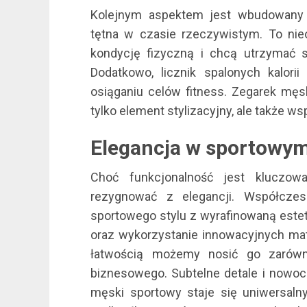
Kolejnym aspektem jest wbudowany p
tętna w czasie rzeczywistym. To nieo
kondycję fizyczną i chcą utrzymać s
Dodatkowo, licznik spalonych kalori
osiąganiu celów fitness. Zegarek męs
tylko element stylizacyjny, ale także ws
Elegancja w sportowy
Choć funkcjonalność jest kluczow
rezygnować z elegancji. Współcze
sportowego stylu z wyrafinowaną estety
oraz wykorzystanie innowacyjnych mate
łatwością możemy nosić go zarówno
biznesowego. Subtelne detale i nowocz
męski sportowy staje się uniwersalny