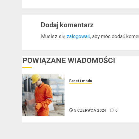
Dodaj komentarz
Musisz się
zalogować
, aby móc dodać komen
POWIĄZANE WIADOMOŚCI
Facet i moda
Kurtki przeciwdeszczowe
BHP – przy jakich pracach
mogą okazać się niezbędne?
5 CZERWCA 2024
0