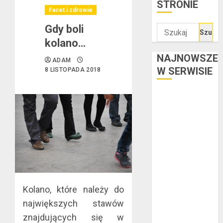
STRONIE
Facet i zdrowie
Gdy boli
Szukaj:
kolano…
NAJNOWSZE
ADAM
W SERWISIE
8 LISTOPADA 2018
Kredyt w euro a
stopy
procentowe w
strefie euro –
jaki mają wpływ
na wysokość
rat?
Ogłoszenie
Kolano, które należy do
upadłości
największych stawów
konsumenckiej
znajdujących się w
bez majątku –