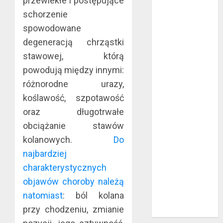
przewlekłe i postępujące
Jakie są
schorzenie
rodzaje
spowodowane
falowników?
degeneracją chrząstki
Wybór parkietu
stawowej, którą
warstwowego
powodują między innymi:
Dobra
różnorodne urazy,
alternatywa dla
koślawość, szpotawość
kominka
oraz długotrwałe
5 atutów
woreczków
obciążanie stawów
nikotynowych w
kolanowych.
Do
porównaniu z e-
najbardziej
papierosami
charakterystycznych
Przygotuj się na
objawów choroby należą
sezon
natomiast
: ból kolana
wakacyjny już
przy chodzeniu, zmianie
teraz