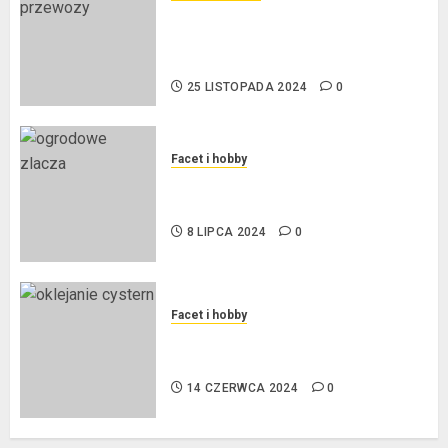
Przewozy Pracownicze:
Ekologiczna Rewolucja w
Biznesie
25 LISTOPADA 2024
0
Facet i hobby
Złącza ogrodowe – co warto o
nich wiedzieć?
8 LIPCA 2024
0
Facet i hobby
Na czym polega oklejanie
cystern?
14 CZERWCA 2024
0