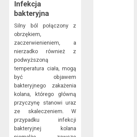
Infekcja
lipiec 2022
bakteryjna
czerwiec 2022
maj 2022
Silny ból połączony z
kwiecień 2022
obrzękiem,
marzec 2022
zaczerwienieniem, a
luty 2022
nierzadko również z
styczeń 2022
listopad 2021
podwyższoną
wrzesień 2021
temperatura ciała, mogą
sierpień 2021
być objawem
czerwiec 2021
bakteryjnego zakażenia
maj 2021
kolana, którego główną
kwiecień 2021
przyczynę stanowi uraz
marzec 2021
ze skaleczeniem. W
luty 2021
przypadku infekcji
grudzień 2020
bakteryjnej kolana
listopad 2020
październik
niemalże zawsze