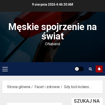
Przejdź
9 sierpnia 2026
4:46:31 AM
do
treści
Męskie spojrzenie na
świat
ONaband
Menu
główne
Strona główna
Facet i zdrowie
Gdy boli kolano…
SZUKAJ NA