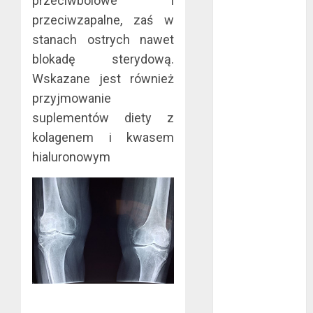
przeciwbólowe i
kwiecień 2024
przeciwzapalne, zaś w
marzec 2024
stanach ostrych nawet
luty 2024
blokadę sterydową.
styczeń 2024
Wskazane jest również
listopad 2023
przyjmowanie
lipiec 2023
suplementów diety z
czerwiec 2023
maj 2023
kolagenem i kwasem
kwiecień 2023
hialuronowym
marzec 2023
luty 2023
styczeń 2023
grudzień 2022
listopad 2022
październik
2022
wrzesień 2022
sierpień 2022