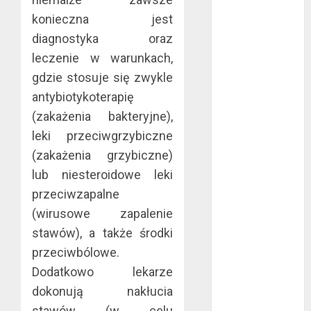
2020
konieczna jest
wrzesień 2020
diagnostyka oraz
maj 2020
leczenie w warunkach,
kwiecień 2020
gdzie stosuje się zwykle
marzec 2020
antybiotykoterapię
luty 2020
(zakażenia bakteryjne),
styczeń 2020
leki przeciwgrzybiczne
grudzień 2019
listopad 2019
(zakażenia grzybiczne)
październik
lub niesteroidowe leki
2019
przeciwzapalne
wrzesień 2019
(wirusowe zapalenie
sierpień 2019
stawów), a także środki
lipiec 2019
przeciwbólowe.
czerwiec 2019
Dodatkowo lekarze
maj 2019
dokonują nakłucia
kwiecień 2019
marzec 2019
stawów (w celu