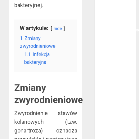
bakteryjnej.
oklejanie
cystern?
Kurtki
W artykule:
hide
przeciwdeszczow
BHP – przy
1
Zmiany
jakich pracach
zwyrodnieniowe
mogą okazać
1.1
Infekcja
się niezbędne?
bakteryjna
Rodzaje
przynęt
spinningowych
Zmiany
Jakie są
zwyrodnieniowe
różnice między
stomatologiem
Zwyrodnienie stawów
a ortodontą?
kolanowych (tzw.
Jak wyglądają
gonartroza) oznacza
rękawice do
mma?