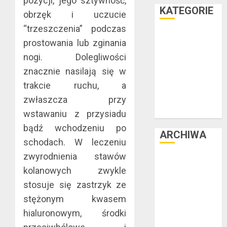
pozycji, jego sztywność,
KATEGORIE
obrzęk i uczucie
“trzeszczenia” podczas
Facet i dom
prostowania lub zginania
Facet i hobby
nogi. Dolegliwości
Facet i kasa
znacznie nasilają się w
Facet i kultura
trakcie ruchu, a
Facet i moda
zwłaszcza przy
Facet i podróże
Facet i zdrowie
wstawaniu z przysiadu
bądź wchodzeniu po
ARCHIWA
schodach. W leczeniu
zwyrodnienia stawów
czerwiec 2025
kolanowych zwykle
luty 2025
stosuje się zastrzyk ze
listopad 2024
lipiec 2024
stężonym kwasem
czerwiec 2024
hialuronowym, środki
maj 2024