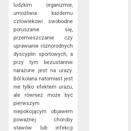
ludzkim organizmie,
co warto
umożliwia każdemu
wiedzieć?
Złote dzieci
człowiekowi swobodne
koszykówki –
poruszanie się,
Największe
przemieszczanie czy
młode gwiazdy
uprawianie różnorodnych
NBA
dyscyplin sportowych, a
Przewozy
przy tym bezustannie
Pracownicze:
narażone jest na urazy.
Ekologiczna
Ból kolana natomiast jest
Rewolucja w
Biznesie
nie tylko efektem urazu,
Złącza
ale również może być
ogrodowe – co
pierwszym
warto o nich
niepokojącym objawem
wiedzieć?
poważnej choroby
Na czym
stawów lub infekcji
polega