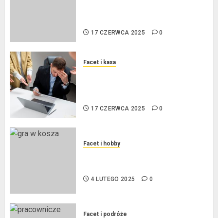
procentowe w strefie euro – jaki
mają wpływ na wysokość rat?
17 CZERWCA 2025
0
Facet i kasa
Ogłoszenie upadłości
konsumenckiej bez majątku – co
warto wiedzieć?
17 CZERWCA 2025
0
Facet i hobby
Złote dzieci koszykówki –
Największe młode gwiazdy NBA
4 LUTEGO 2025
0
Facet i podróże