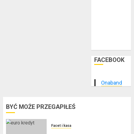
styczeń 2015
grudzień 2014
listopad 2014
październik
2014
wrzesień 2014
sierpień 2014
FACEBOOK
Onaband
BYĆ MOŻE PRZEGAPIŁEŚ
Facet i kasa
Kredyt w euro a stopy