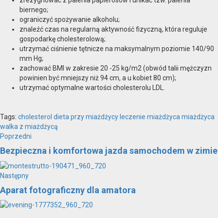
zrezygnować z palenia papierosów i unikać tzw. palenia
biernego;
ograniczyć spożywanie alkoholu;
znaleźć czas na regularną aktywność fizyczną, która reguluje
gospodarkę cholesterolową;
utrzymać ciśnienie tętnicze na maksymalnym poziomie 140/90
mm Hg;
zachować BMI w zakresie 20 -25 kg/m2 (obwód talii mężczyzn
powinien być mniejszy niż 94 cm, a u kobiet 80 cm);
utrzymać optymalne wartości cholesterolu LDL.
Tags:
cholesterol
dieta przy miażdżycy
leczenie miażdżyca
miażdżyca
walka z miażdżycą
Zobacz
Poprzedni
Poprzedni
wpis:
Bezpieczna i komfortowa jazda samochodem w zimie
wpisy
Następny
Następny
wpis:
Aparat fotograficzny dla amatora