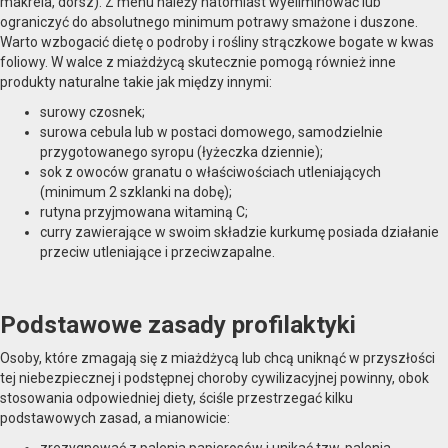
makrela, dorsz). Z menu należy natomiast wyeliminować lub
ograniczyć do absolutnego minimum potrawy smażone i duszone.
Warto wzbogacić dietę o podroby i rośliny strączkowe bogate w kwas
foliowy. W walce z miażdżycą skutecznie pomogą również inne
produkty naturalne takie jak między innymi:
surowy czosnek;
surowa cebula lub w postaci domowego, samodzielnie
przygotowanego syropu (łyżeczka dziennie);
sok z owoców granatu o właściwościach utleniających
(minimum 2 szklanki na dobę);
rutyna przyjmowana witaminą C;
curry zawierające w swoim składzie kurkumę posiada działanie
przeciw utleniające i przeciwzapalne.
Podstawowe zasady profilaktyki
Osoby, które zmagają się z miażdżycą lub chcą uniknąć w przyszłości
tej niebezpiecznej i podstępnej choroby cywilizacyjnej powinny, obok
stosowania odpowiedniej diety, ściśle przestrzegać kilku
podstawowych zasad, a mianowicie: