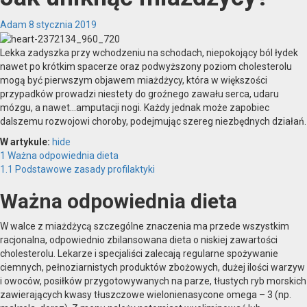
Adam
8 stycznia 2019
Lekka zadyszka przy wchodzeniu na schodach, niepokojący ból łydek
nawet po krótkim spacerze oraz podwyższony poziom cholesterolu
mogą być pierwszym objawem miażdżycy, która w większości
przypadków prowadzi niestety do groźnego zawału serca, udaru
mózgu, a nawet…amputacji nogi. Każdy jednak może zapobiec
dalszemu rozwojowi choroby, podejmując szereg niezbędnych działań.
W artykule:
hide
1
Ważna odpowiednia dieta
1.1
Podstawowe zasady profilaktyki
Ważna odpowiednia dieta
W walce z miażdżycą szczególne znaczenia ma przede wszystkim
racjonalna, odpowiednio zbilansowana dieta o niskiej zawartości
cholesterolu. Lekarze i specjaliści zalecają regularne spożywanie
ciemnych, pełnoziarnistych produktów zbożowych, dużej ilości warzyw
i owoców, posiłków przygotowywanych na parze, tłustych ryb morskich
zawierających kwasy tłuszczowe wielonienasycone omega – 3 (np.