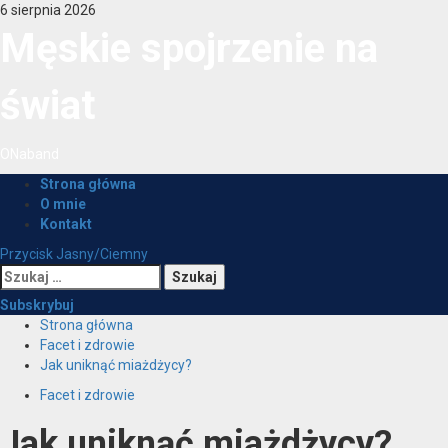
Przejdź
6 sierpnia 2026
do
Męskie spojrzenie na
treści
świat
ONaband
Menu
Strona główna
główne
O mnie
Kontakt
Przycisk Jasny/Ciemny
Szukaj:
Subskrybuj
Strona główna
Facet i zdrowie
Jak uniknąć miażdżycy?
Facet i zdrowie
Jak uniknąć miażdżycy?