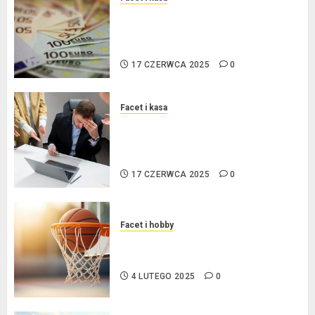
Kredyt w euro a stopy
procentowe w strefie euro – jaki
mają wpływ na wysokość rat?
17 CZERWCA 2025
0
Facet i kasa
Ogłoszenie upadłości
konsumenckiej bez majątku – co
warto wiedzieć?
17 CZERWCA 2025
0
Facet i hobby
Złote dzieci koszykówki –
Największe młode gwiazdy NBA
4 LUTEGO 2025
0