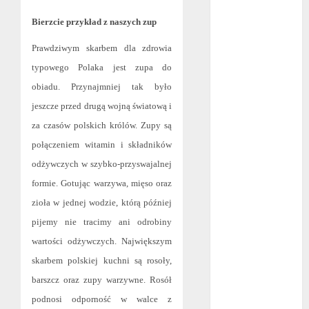
mma?
Bierzcie przykład z naszych zup
Jakie są
Prawdziwym skarbem dla zdrowia
rodzaje
falowników?
typowego Polaka jest zupa do
Wybór parkietu
obiadu. Przynajmniej tak było
warstwowego
jeszcze przed drugą wojną światową i
Dobra
za czasów polskich królów. Zupy są
alternatywa dla
połączeniem witamin i składników
kominka
odżywczych w szybko-przyswajalnej
5 atutów
formie. Gotując warzywa, mięso oraz
woreczków
zioła w jednej wodzie, którą później
nikotynowych w
pijemy nie tracimy ani odrobiny
porównaniu z e-
papierosami
wartości odżywczych. Największym
Przygotuj się na
skarbem polskiej kuchni są rosoły,
sezon
barszcz oraz zupy warzywne. Rosół
wakacyjny już
podnosi odporność w walce z