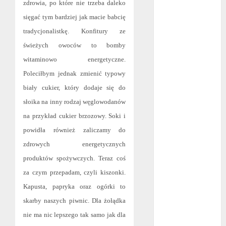
zdrowia, po które nie trzeba daleko
maj 2024
sięgać tym bardziej jak macie babcię
kwiecień 2024
tradycjonalistkę. Konfitury ze
marzec 2024
świeżych owoców to bomby
luty 2024
styczeń 2024
witaminowo energetyczne.
listopad 2023
Poleciłbym jednak zmienić typowy
lipiec 2023
biały cukier, który dodaje się do
czerwiec 2023
słoika na inny rodzaj węglowodanów
maj 2023
na przykład cukier brzozowy. Soki i
kwiecień 2023
powidła również zaliczamy do
marzec 2023
zdrowych energetycznych
luty 2023
produktów spożywczych. Teraz coś
styczeń 2023
grudzień 2022
za czym przepadam, czyli kiszonki.
listopad 2022
Kapusta, papryka oraz ogórki to
październik
skarby naszych piwnic. Dla żołądka
2022
nie ma nic lepszego tak samo jak dla
wrzesień 2022