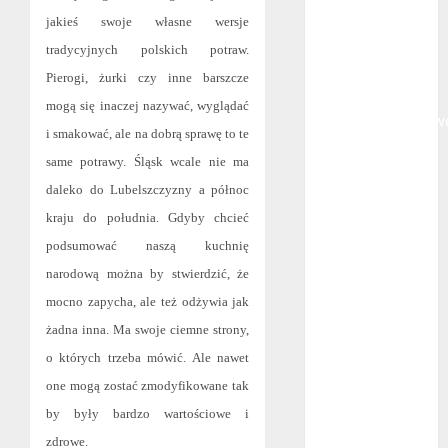
polega
jakieś swoje własne wersje
oklejanie
tradycyjnych polskich potraw.
cystern?
Pierogi, żurki czy inne barszcze
Kurtki
mogą się inaczej nazywać, wyglądać
przeciwdeszczow
i smakować, ale na dobrą sprawę to te
BHP – przy
same potrawy. Śląsk wcale nie ma
jakich pracach
daleko do Lubelszczyzny a północ
mogą okazać
kraju do południa. Gdyby chcieć
się niezbędne?
Rodzaje
podsumować naszą kuchnię
przynęt
narodową można by stwierdzić, że
spinningowych
mocno zapycha, ale też odżywia jak
Jakie są
żadna inna. Ma swoje ciemne strony,
różnice między
o których trzeba mówić. Ale nawet
stomatologiem
one mogą zostać zmodyfikowane tak
a ortodontą?
by były bardzo wartościowe i
Jak wyglądają
zdrowe.
rękawice do