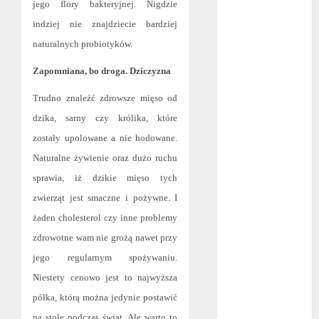
jego flory bakteryjnej. Nigdzie
sierpień 2022
indziej nie znajdziecie bardziej
lipiec 2022
naturalnych probiotyków.
czerwiec 2022
maj 2022
Zapomniana, bo droga. Dziczyzna
kwiecień 2022
Trudno znaleźć zdrowsze mięso od
marzec 2022
dzika, sarny czy królika, które
luty 2022
styczeń 2022
zostały upolowane a nie hodowane.
listopad 2021
Naturalne żywienie oraz dużo ruchu
wrzesień 2021
sprawia, iż dzikie mięso tych
sierpień 2021
zwierząt jest smaczne i pożywne. I
czerwiec 2021
żaden cholesterol czy inne problemy
maj 2021
zdrowotne wam nie grożą nawet przy
kwiecień 2021
jego regularnym spożywaniu.
marzec 2021
Niestety cenowo jest to najwyższa
luty 2021
półka, którą można jedynie postawić
grudzień 2020
listopad 2020
na stole podczas świąt. Ale warto to