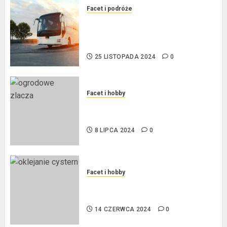
Facet i podróże
Przewozy Pracownicze:
Ekologiczna Rewolucja w
Biznesie
25 LISTOPADA 2024
0
Facet i hobby
Złącza ogrodowe – co warto o
nich wiedzieć?
8 LIPCA 2024
0
Facet i hobby
Na czym polega oklejanie
cystern?
14 CZERWCA 2024
0