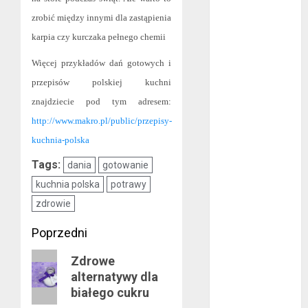
październik
zrobić między innymi dla zastąpienia
2020
karpia czy kurczaka pełnego chemii
wrzesień 2020
Więcej przykładów dań gotowych i
maj 2020
przepisów polskiej kuchni
kwiecień 2020
marzec 2020
znajdziecie pod tym adresem:
luty 2020
http://www.makro.pl/public/przepisy-
styczeń 2020
kuchnia-polska
grudzień 2019
Tags:
dania
gotowanie
listopad 2019
kuchnia polska
potrawy
październik
2019
zdrowie
wrzesień 2019
Zobacz
Poprzedni
sierpień 2019
lipiec 2019
wpisy
Poprzedni
Zdrowe
czerwiec 2019
alternatywy dla
wpis:
maj 2019
białego cukru
kwiecień 2019