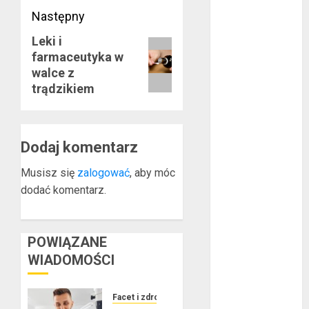
Następny
marzec 2019
luty 2019
Leki i
Następny
styczeń 2019
farmaceutyka w
wpis:
grudzień 2018
walce z
listopad 2018
trądzikiem
październik
2018
wrzesień 2018
Dodaj komentarz
sierpień 2018
lipiec 2018
Musisz się
zalogować
, aby móc
czerwiec 2018
dodać komentarz.
maj 2018
kwiecień 2018
POWIĄZANE
marzec 2018
luty 2018
WIADOMOŚCI
styczeń 2018
grudzień 2017
Facet i zdrowie