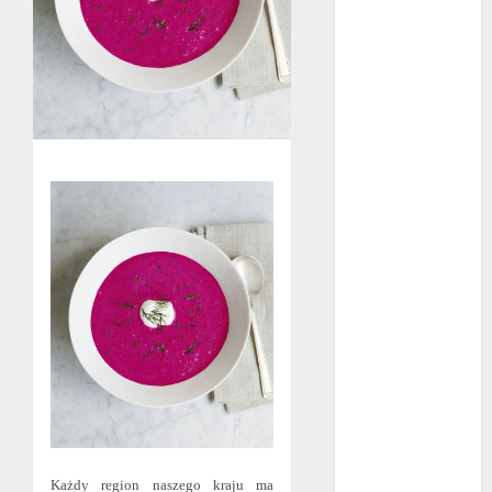
bez majątku –
co warto
wiedzieć?
Złote dzieci
koszykówki –
Największe
młode gwiazdy
NBA
Przewozy
Pracownicze:
Ekologiczna
Rewolucja w
Biznesie
Złącza
ogrodowe – co
warto o nich
wiedzieć?
Każdy region naszego kraju ma
Na czym