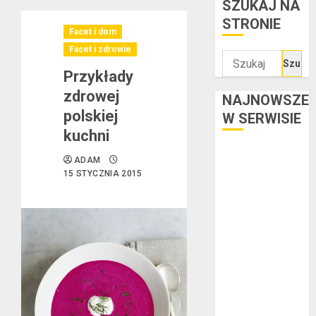
SZUKAJ NA
STRONIE
Facet i dom
Facet i zdrowie
Szukaj:
Przykłady
zdrowej
NAJNOWSZE
polskiej
W SERWISIE
kuchni
Kredyt w euro a
ADAM
stopy
15 STYCZNIA 2015
procentowe w
strefie euro –
jaki mają wpływ
na wysokość
rat?
Ogłoszenie
upadłości
konsumenckiej