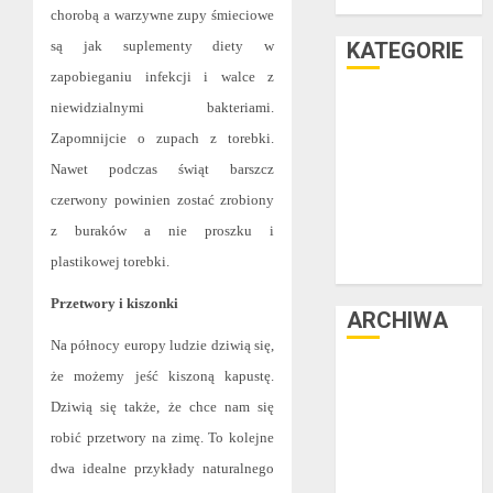
teraz
chorobą a warzywne zupy śmieciowe
są jak suplementy diety w
KATEGORIE
zapobieganiu infekcji i walce z
Facet i dom
niewidzialnymi bakteriami.
Facet i hobby
Zapomnijcie o zupach z torebki.
Facet i kasa
Nawet podczas świąt barszcz
Facet i kultura
czerwony powinien zostać zrobiony
Facet i moda
z buraków a nie proszku i
Facet i podróże
plastikowej torebki.
Facet i zdrowie
Przetwory i kiszonki
ARCHIWA
Na północy europy ludzie dziwią się,
czerwiec 2025
że możemy jeść kiszoną kapustę.
luty 2025
Dziwią się także, że chce nam się
listopad 2024
robić przetwory na zimę. To kolejne
lipiec 2024
dwa idealne przykłady naturalnego
czerwiec 2024