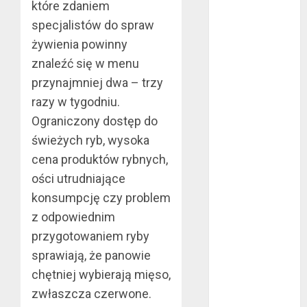
które zdaniem
co warto
specjalistów do spraw
wiedzieć?
żywienia powinny
Złote dzieci
znaleźć się w menu
koszykówki –
przynajmniej dwa – trzy
Największe
razy w tygodniu.
młode gwiazdy
NBA
Ograniczony dostęp do
Przewozy
świeżych ryb, wysoka
Pracownicze:
cena produktów rybnych,
Ekologiczna
ości utrudniające
Rewolucja w
konsumpcję czy problem
Biznesie
z odpowiednim
Złącza
przygotowaniem ryby
ogrodowe – co
sprawiają, że panowie
warto o nich
chętniej wybierają mięso,
wiedzieć?
Na czym
zwłaszcza czerwone.