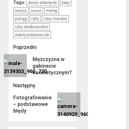
marzec 2019
Tags:
dorsz atlantycki
karp
luty 2019
leszcz
łosoś
mintaj
styczeń 2019
pstrąg
ryby
ryby morskie
grudzień 2018
ryby słodkowodne
listopad 2018
zalety jedzenia ryb
październik
2018
Zobacz
Poprzedni
wrzesień 2018
wpisy
Poprzedni
sierpień 2018
Mężczyzna w
gabinecie
wpis:
lipiec 2018
kosmetycznym?
czerwiec 2018
maj 2018
Następny
kwiecień 2018
marzec 2018
Następny
Fotografowanie
luty 2018
– podstawowe
wpis:
styczeń 2018
błędy
grudzień 2017
listopad 2017