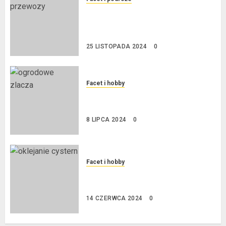
Przewozy Pracownicze:
Ekologiczna Rewolucja w
Biznesie
25 LISTOPADA 2024
0
Facet i hobby
Złącza ogrodowe – co warto o
nich wiedzieć?
8 LIPCA 2024
0
Facet i hobby
Na czym polega oklejanie
cystern?
14 CZERWCA 2024
0