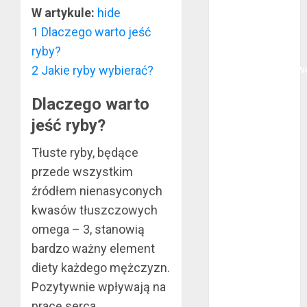
polega
W artykule:
hide
oklejanie
1
Dlaczego warto jeść
cystern?
ryby?
Kurtki
2
Jakie ryby wybierać?
przeciwdeszczow
BHP – przy
Dlaczego warto
jakich pracach
mogą okazać
jeść ryby?
się niezbędne?
Tłuste ryby, będące
Rodzaje
przede wszystkim
przynęt
spinningowych
źródłem nienasyconych
Jakie są
kwasów tłuszczowych
różnice między
omega – 3, stanowią
stomatologiem
bardzo ważny element
a ortodontą?
diety każdego mężczyzn.
Jak wyglądają
Pozytywnie wpływają na
rękawice do
pracę serca,