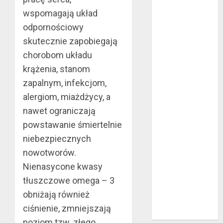
mma?
wspomagają układ
Jakie są
odpornościowy
rodzaje
falowników?
skutecznie zapobiegają
Wybór parkietu
chorobom układu
warstwowego
krążenia, stanom
Dobra
zapalnym, infekcjom,
alternatywa dla
alergiom, miażdżycy, a
kominka
nawet ograniczają
5 atutów
powstawanie śmiertelnie
woreczków
niebezpiecznych
nikotynowych w
porównaniu z e-
nowotworów.
papierosami
Nienasycone kwasy
Przygotuj się na
tłuszczowe omega – 3
sezon
obniżają również
wakacyjny już
ciśnienie, zmniejszają
teraz
poziom tzw. złego