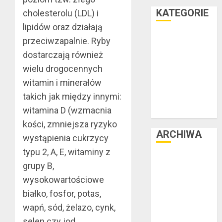
KATEGORIE
cholesterolu (LDL) i
lipidów oraz działają
Facet i dom
przeciwzapalnie. Ryby
Facet i hobby
dostarczają również
Facet i kasa
wielu drogocennych
Facet i kultura
witamin i minerałów
Facet i moda
takich jak między innymi:
Facet i podróże
witamina D (wzmacnia
Facet i zdrowie
kości, zmniejsza ryzyko
ARCHIWA
wystąpienia cukrzycy
typu 2, A, E, witaminy z
czerwiec 2025
grupy B,
luty 2025
wysokowartościowe
listopad 2024
białko, fosfor, potas,
lipiec 2024
wapń, sód, żelazo, cynk,
czerwiec 2024
selen czy jod.
maj 2024