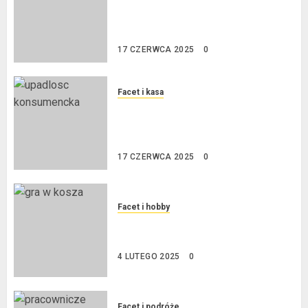
Kredyt w euro a stopy
procentowe w strefie euro – jaki
mają wpływ na wysokość rat?
17 CZERWCA 2025
0
Facet i kasa
Ogłoszenie upadłości
konsumenckiej bez majątku – co
warto wiedzieć?
17 CZERWCA 2025
0
Facet i hobby
Złote dzieci koszykówki –
Największe młode gwiazdy NBA
4 LUTEGO 2025
0
Facet i podróże