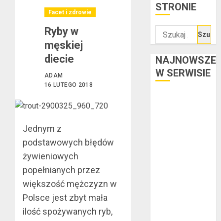
STRONIE
Facet i zdrowie
Ryby w
Szukaj:
męskiej
diecie
NAJNOWSZE
W SERWISIE
ADAM
16 LUTEGO 2018
Kredyt w euro a
stopy
procentowe w
Jednym z
strefie euro –
podstawowych błędów
jaki mają wpływ
żywieniowych
na wysokość
popełnianych przez
rat?
większość mężczyzn w
Ogłoszenie
upadłości
Polsce jest zbyt mała
konsumenckiej
ilość spożywanych ryb,
bez majątku –