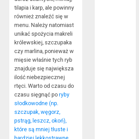
tilapia i karp, ale powinny
lipiec 2022
czerwiec 2022
również znaleźć się w
maj 2022
menu. Należy natomiast
kwiecień 2022
unikać spożycia makreli
marzec 2022
królewskiej, szczupaka
luty 2022
czy marlina, ponieważ w
styczeń 2022
mięsie właśnie tych ryb
listopad 2021
znajduje się największa
wrzesień 2021
ilość niebezpiecznej
sierpień 2021
czerwiec 2021
rtęci. Warto od czasu do
maj 2021
czasu sięgnąć po
ryby
kwiecień 2021
słodkowodne (np.
marzec 2021
szczupak, węgorz,
luty 2021
pstrąg, leszcz, okoń),
grudzień 2020
które są mniej tłuste i
listopad 2020
bardziej lekkostrawne
.