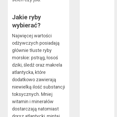
kwiecień 2024
marzec 2024
Jakie ryby
luty 2024
wybierać?
styczeń 2024
listopad 2023
Najwięcej wartości
lipiec 2023
odżywczych posiadają
czerwiec 2023
głównie tłuste ryby
maj 2023
morskie: pstrąg, łosoś
kwiecień 2023
dziki, śledź oraz makrela
marzec 2023
luty 2023
atlantycka, które
styczeń 2023
dodatkowo zawierają
grudzień 2022
niewielką ilość substancji
listopad 2022
toksycznych. Mniej
październik
witamin i minerałów
2022
dostarczają natomiast
wrzesień 2022
dorsz atlantycki, mintaj,
sierpień 2022