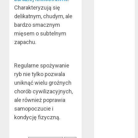
październik
Charakteryzują się
2020
delikatnym, chudym, ale
wrzesień 2020
maj 2020
bardzo smacznym
kwiecień 2020
mięsem o subtelnym
marzec 2020
zapachu.
luty 2020
styczeń 2020
grudzień 2019
Regularne spożywanie
listopad 2019
ryb nie tylko pozwala
październik
uniknąć wielu groźnych
2019
chorób cywilizacyjnych,
wrzesień 2019
ale również poprawia
sierpień 2019
samopoczucie i
lipiec 2019
czerwiec 2019
kondycję fizyczną.
maj 2019
kwiecień 2019