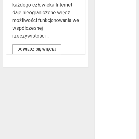
każdego człowieka Internet
co warto
daje nieograniczone wręcz
wiedzieć?
możliwości funkcjonowania we
Złote dzieci
współczesnej
koszykówki –
rzeczywistości....
Największe
młode gwiazdy
DOWIEDZ SIĘ WIĘCEJ
NBA
Przewozy
Pracownicze:
Ekologiczna
Rewolucja w
Biznesie
Złącza
ogrodowe – co
warto o nich
wiedzieć?
Na czym
polega