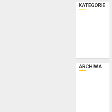
KATEGORIE
Facet i dom
Facet i hobby
Facet i kasa
Facet i kultura
Facet i moda
Facet i podróże
Facet i zdrowie
ARCHIWA
czerwiec 2025
luty 2025
listopad 2024
lipiec 2024
czerwiec 2024
maj 2024