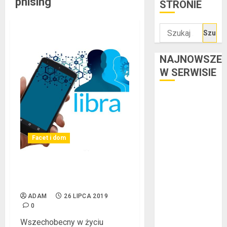
phising
STRONIE
Szukaj:
NAJNOWSZE
W SERWISIE
Kredyt w euro a
stopy
procentowe w
strefie euro –
Facet i dom
jaki mają wpływ
na wysokość
Bezpieczna bankowość
rat?
elektroniczna
Ogłoszenie
ADAM
26 LIPCA 2019
upadłości
0
konsumenckiej
Wszechobecny w życiu
bez majątku –