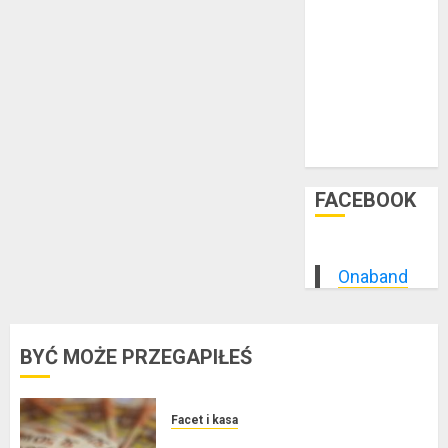
styczeń 2015
grudzień 2014
listopad 2014
październik
2014
wrzesień 2014
sierpień 2014
FACEBOOK
Onaband
BYĆ MOŻE PRZEGAPIŁEŚ
Facet i kasa
Kredyt w euro a stopy