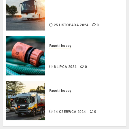
Przewozy Pracownicze:
Ekologiczna Rewolucja w
Biznesie
25 LISTOPADA 2024
0
Facet i hobby
Złącza ogrodowe – co warto o
nich wiedzieć?
8 LIPCA 2024
0
Facet i hobby
Na czym polega oklejanie
cystern?
14 CZERWCA 2024
0