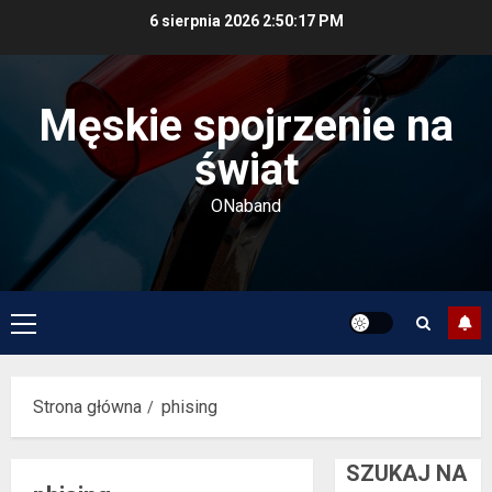
Przejdź
6 sierpnia 2026
2:50:17 PM
do
treści
Męskie spojrzenie na
świat
ONaband
Menu
główne
Strona główna
phising
SZUKAJ NA