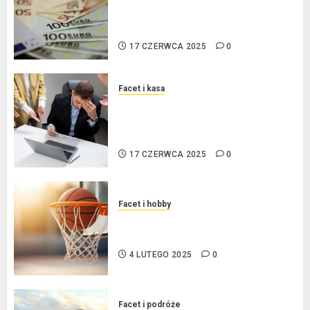
procentowe w strefie euro – jaki
mają wpływ na wysokość rat?
17 CZERWCA 2025
0
Facet i kasa
Ogłoszenie upadłości
konsumenckiej bez majątku – co
warto wiedzieć?
17 CZERWCA 2025
0
Facet i hobby
Złote dzieci koszykówki –
Największe młode gwiazdy NBA
4 LUTEGO 2025
0
Facet i podróże