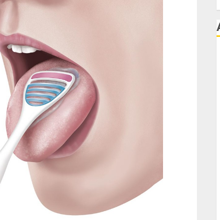
F
l
l
l
l