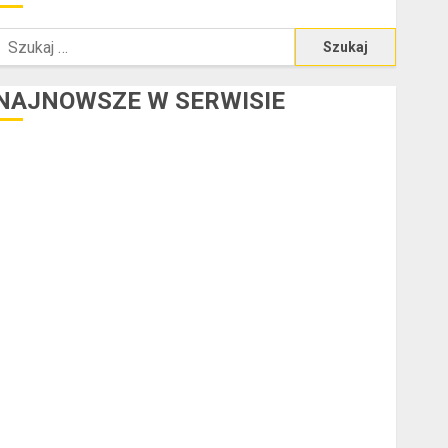
zukaj:
NAJNOWSZE W SERWISIE
redyt w euro a stopy procentowe w strefie euro – jaki
mają wpływ na wysokość rat?
Ogłoszenie upadłości konsumenckiej bez majątku – co
warto wiedzieć?
Złote dzieci koszykówki – Największe młode gwiazdy
NBA
Przewozy Pracownicze: Ekologiczna Rewolucja w
Biznesie
Złącza ogrodowe – co warto o nich wiedzieć?
a czym polega oklejanie cystern?
Kurtki przeciwdeszczowe BHP – przy jakich pracach
mogą okazać się niezbędne?