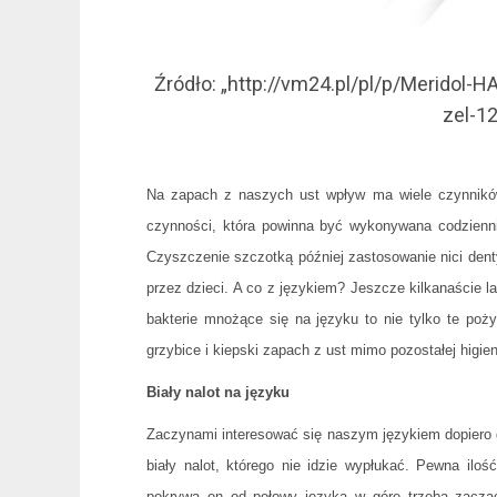
Źródło: „http://vm24.pl/pl/p/Meridol-
zel-1
Na zapach z naszych ust wpływ ma wiele czynnikó
czynności, która powinna być wykonywana codziennie 
Czyszczenie szczotką później zastosowanie nici denty
przez dzieci. A co z językiem? Jeszcze kilkanaście 
bakterie mnożące się na języku to nie tylko te poży
grzybice i kiepski zapach z ust mimo pozostałej higien
Biały nalot na języku
Zaczynami interesować się naszym językiem dopiero 
biały nalot, którego nie idzie wypłukać. Pewna iloś
pokrywa on od połowy języka w górę trzeba zacząć d