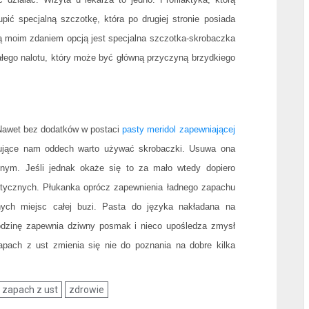
ić specjalną szczotkę, która po drugiej stronie posiada
 moim zdaniem opcją jest specjalna szczotka-skrobaczka
ałego nalotu, który może być główną przyczyną brzydkiego
l
 Nawet bez dodatków w postaci
pasty meridol zapewniającej
sujące nam oddech warto używać skrobaczki. Usuwa ona
ym. Jeśli jednak okaże się to za mało wtedy dopiero
tycznych. Płukanka oprócz zapewnienia ładnego zapachu
pnych miejsc całej buzi. Pasta do języka nakładana na
godzinę zapewnia dziwny posmak i nieco upośledza zmysł
l
pach z ust zmienia się nie do poznania na dobre kilka
zapach z ust
zdrowie