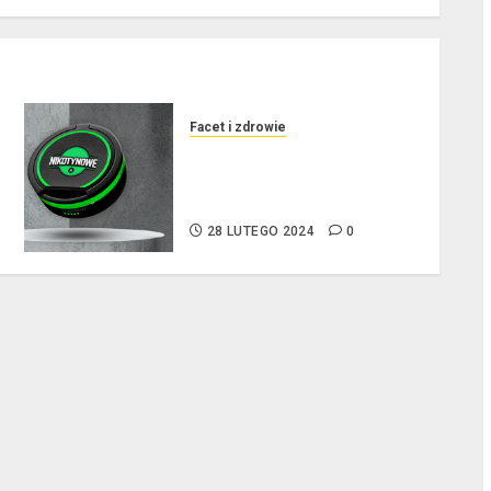
l
Facet i zdrowie
5 atutów woreczków
nikotynowych w porównaniu z
e-papierosami
28 LUTEGO 2024
0
l
l