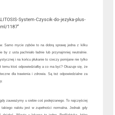
l
HALITOSIS-System-Czyscik-do-jezyka-plus-
2ml/1187”
w. Samo mycie zębów to na dobrą sprawę jedna z kilku
by z usta pachniało ładnie lub przynajmniej neutralnie.
stycznej i na końcu płukanie to rzeczy pomijane nie tylko
l
lat temu ktoś odpowiedziałby a co ma być? Okazuje się, że
teczne dla trawienia i zdrowia. Są też odpowiedzialne za
y.
l
gdy zauważymy u siebie coś podejrzanego. To najczęściej
ć takiego nalotu jest w zupełności normalna. Jednak gdy
ziałać. Wizyta u lekarza to jedno. Profilaktyka, którą