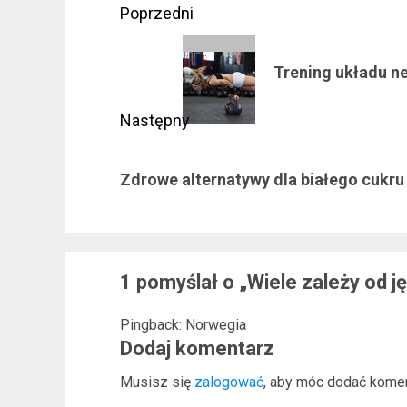
Zobacz
Poprzedni
wpisy
Poprzedni
Trening układu ne
wpis:
Następny
Następny
Zdrowe alternatywy dla białego cukru
wpis:
1 pomyślał o „
Wiele zależy od j
Pingback: Norwegia
Dodaj komentarz
Musisz się
zalogować
, aby móc dodać komen