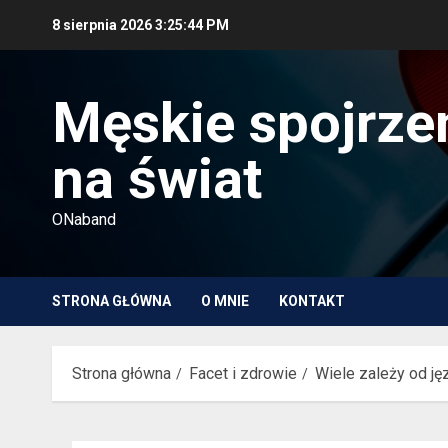
Przejdź
8 sierpnia 2026
3:25:45 PM
do
treści
Męskie spojrze
na świat
ONaband
STRONA GŁÓWNA
O MNIE
KONTAKT
Strona główna
Facet i zdrowie
Wiele zależy od ję