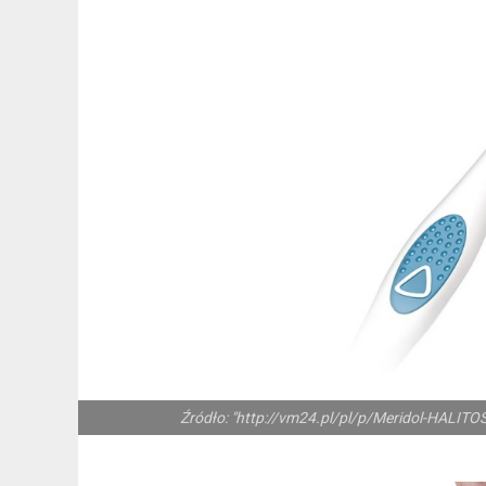
Źródło: "http://vm24.pl/pl/p/Meridol-HALITO