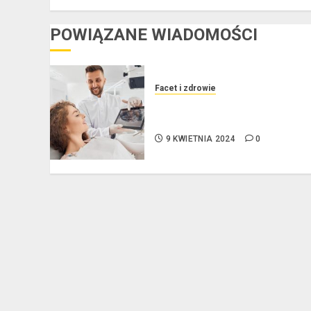
POWIĄZANE WIADOMOŚCI
Facet i zdrowie
Jakie są różnice między
stomatologiem a ortodontą?
9 KWIETNIA 2024
0