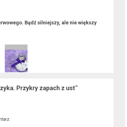
l
rwowego. Bądź silniejszy, ale nie większy
l
ęzyka. Przykry zapach z ust
”
l
tarz.