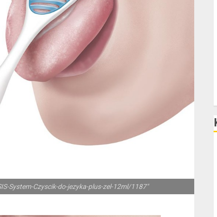
D
P
F
F
F
SIS-System-Czyscik-do-jezyka-plus-zel-12ml/1187"
F