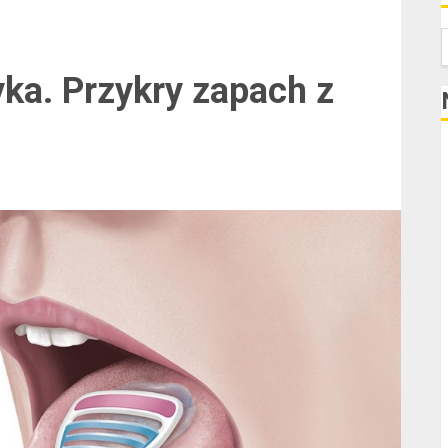
S
yka. Przykry zapach z
K
N