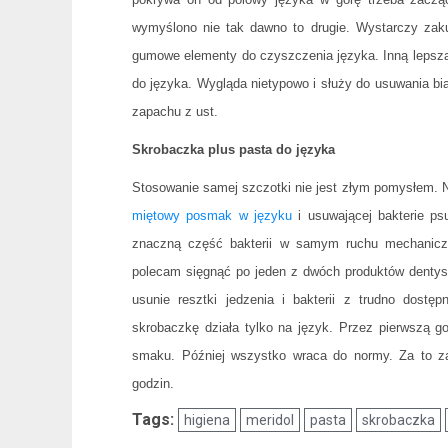
wymyślono nie tak dawno to drugie. Wystarczy zakup
gumowe elementy do czyszczenia języka. Inną lepszą
do języka. Wygląda nietypowo i służy do usuwania bi
zapachu z ust.
Skrobaczka plus pasta do języka
Stosowanie samej szczotki nie jest złym pomysłem.
miętowy posmak w języku
i usuwającej bakterie p
znaczną część bakterii w samym ruchu mechaniczn
polecam sięgnąć po jeden z dwóch produktów dentys
usunie resztki jedzenia i bakterii z trudno dostę
skrobaczkę działa tylko na język. Przez pierwszą 
smaku. Później wszystko wraca do normy. Za to za
godzin.
Tags:
higiena
meridol
pasta
skrobaczka