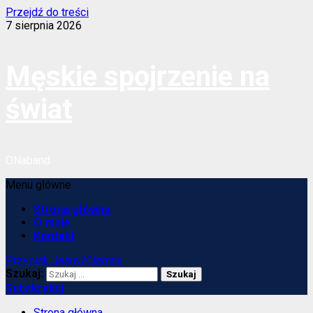
Przejdź do treści
7 sierpnia 2026
Męskie spojrzenie na
świat
ONaband
Menu główne
Strona główna
O mnie
Kontakt
Przycisk Jasny/Ciemny
Szukaj:
Subskrybuj
Strona główna