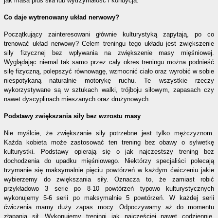
jak masa plus siła lub wytrzymałość i kondycja.
Co daje wytrenowany układ nerwowy?
Początkujący zainteresowani głównie kulturystyką zapytają, po co
trenować układ nerwowy? Celem treningu tego układu jest zwiększenie
siły fizycznej bez wpływania na zwiększenie masy mięśniowej.
Wyglądając niemal tak samo przez cały okres treningu można podnieść
siłę fizyczną, polepszyć równowagę, wzmocnić ciało oraz wyrobić w sobie
niespotykaną naturalnie motorykę ruchu. Te wszystkie rzeczy
wykorzystywane są w sztukach walki, trójboju siłowym, zapasach czy
nawet dyscyplinach mieszanych oraz drużynowych.
Podstawy zwiększania siły bez wzrostu masy
Nie myślcie, że zwiększanie siły potrzebne jest tylko mężczyznom.
Każda kobieta może zastosować ten trening bez obawy o sylwetkę
kulturystki. Podstawy opierają się o jak najczęstszy trening bez
dochodzenia do upadku mięśniowego. Niektórzy specjaliści polecają
trzymanie się maksymalnie pięciu powtórzeń w każdym ćwiczeniu jakie
wybierzemy do zwiększania siły. Oznacza to, że zamiast robić
przykładowo 3 serie po 8-10 powtórzeń typowo kulturystycznych
wykonujemy 5-6 serii po maksymalnie 5 powtórzeń. W każdej serii
ćwiczenia mamy duży zapas mocy. Odpoczywamy aż do momentu
złapania sił. Wykonujemy treningi jak najczęściej nawet codziennie.