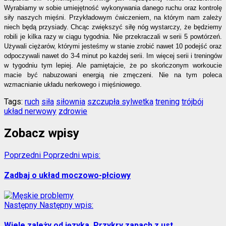
Wyrabiamy w sobie umiejętność wykonywania danego ruchu oraz kontrolę
siły naszych mięśni. Przykładowym ćwiczeniem, na którym nam zależy
niech będą przysiady. Chcąc zwiększyć siłę nóg wystarczy, że będziemy
robili je kilka razy w ciągu tygodnia. Nie przekraczali w serii 5 powtórzeń.
Używali ciężarów, którymi jesteśmy w stanie zrobić nawet 10 podejść oraz
odpoczywali nawet do 3-4 minut po każdej serii. Im więcej serii i treningów
w tygodniu tym lepiej. Ale pamiętajcie, że po skończonym workoucie
macie być nabuzowani energią nie zmęczeni. Nie na tym poleca
wzmacnianie układu nerkowego i mięśniowego.
Tags:
ruch
siła
siłownia
szczupła sylwetka
trening
trójbój
układ nerwowy
zdrowie
Zobacz wpisy
Poprzedni
Poprzedni wpis:
Zadbaj o układ moczowo-płciowy
Następny
Następny wpis:
Wiele zależy od języka. Przykry zapach z ust