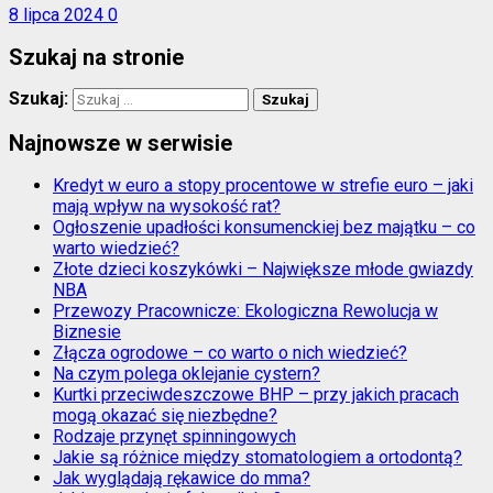
8 lipca 2024
0
Szukaj na stronie
Szukaj:
Najnowsze w serwisie
Kredyt w euro a stopy procentowe w strefie euro – jaki
mają wpływ na wysokość rat?
Ogłoszenie upadłości konsumenckiej bez majątku – co
warto wiedzieć?
Złote dzieci koszykówki – Największe młode gwiazdy
NBA
Przewozy Pracownicze: Ekologiczna Rewolucja w
Biznesie
Złącza ogrodowe – co warto o nich wiedzieć?
Na czym polega oklejanie cystern?
Kurtki przeciwdeszczowe BHP – przy jakich pracach
mogą okazać się niezbędne?
Rodzaje przynęt spinningowych
Jakie są różnice między stomatologiem a ortodontą?
Jak wyglądają rękawice do mma?