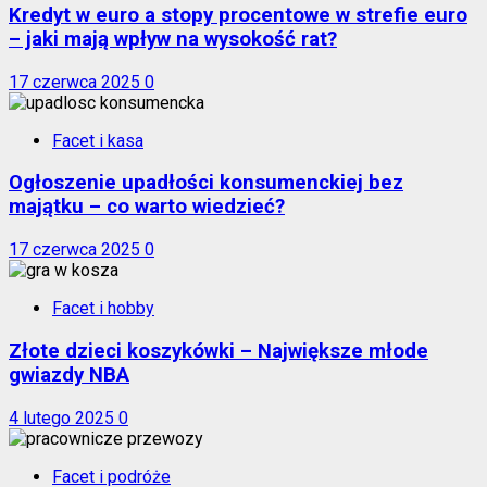
Kredyt w euro a stopy procentowe w strefie euro
– jaki mają wpływ na wysokość rat?
17 czerwca 2025
0
Facet i kasa
Ogłoszenie upadłości konsumenckiej bez
majątku – co warto wiedzieć?
17 czerwca 2025
0
Facet i hobby
Złote dzieci koszykówki – Największe młode
gwiazdy NBA
4 lutego 2025
0
Facet i podróże