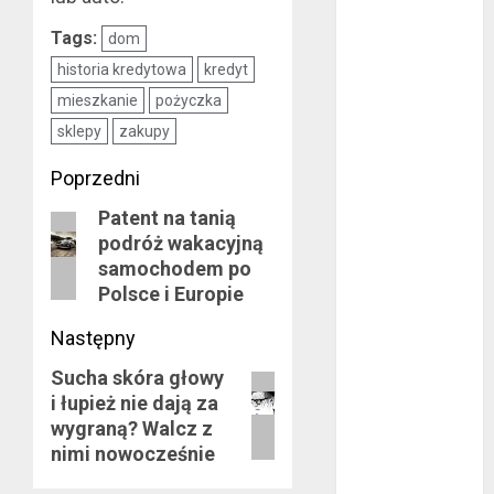
kwiecień 2019
Tags:
dom
marzec 2019
historia kredytowa
kredyt
luty 2019
mieszkanie
pożyczka
styczeń 2019
sklepy
zakupy
grudzień 2018
listopad 2018
Zobacz
Poprzedni
październik
Patent na tanią
wpisy
Poprzedni
2018
podróż wakacyjną
wrzesień 2018
wpis:
samochodem po
sierpień 2018
Polsce i Europie
lipiec 2018
czerwiec 2018
Następny
maj 2018
Sucha skóra głowy
Następny
kwiecień 2018
i łupież nie dają za
wpis:
marzec 2018
wygraną? Walcz z
luty 2018
nimi nowocześnie
styczeń 2018