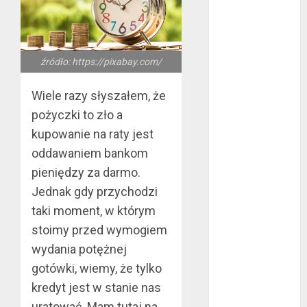
konsumenckiej
bez majątku –
co warto
źródło: https://pixabay.com/
wiedzieć?
Złote dzieci
Wiele razy słyszałem, że
koszykówki –
pożyczki to zło a
Największe
młode gwiazdy
kupowanie na raty jest
NBA
oddawaniem bankom
Przewozy
pieniędzy za darmo.
Pracownicze:
Jednak gdy przychodzi
Ekologiczna
taki moment, w którym
Rewolucja w
stoimy przed wymogiem
Biznesie
wydania potężnej
Złącza
gotówki, wiemy, że tylko
ogrodowe – co
kredyt jest w stanie nas
warto o nich
wiedzieć?
uratować. Mam tutaj na