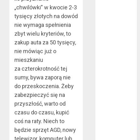
czerwiec 2024
„chwilówki” w kwocie 2-3
maj 2024
tysięcy złotych na dowód
kwiecień 2024
nie wymaga spełnienia
marzec 2024
zbyt wielu kryteriów, to
luty 2024
zakup auta za 50 tysięcy,
styczeń 2024
nie mówiąc już o
listopad 2023
mieszkaniu
lipiec 2023
czerwiec 2023
za czterokrotność tej
maj 2023
sumy, bywa zaporą nie
kwiecień 2023
do przeskoczenia. Żeby
marzec 2023
zabezpieczyć się na
luty 2023
przyszłość, warto od
styczeń 2023
czasu do czasu, kupić
grudzień 2022
coś na raty. Niech to
listopad 2022
będzie sprzęt AGD, nowy
październik
telewizor, komputer lub
2022