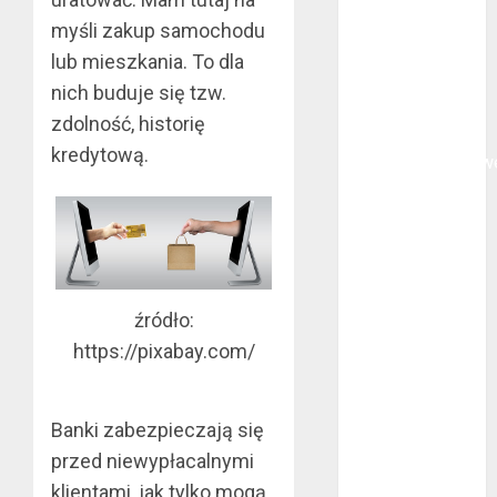
Na czym
myśli zakup samochodu
polega
lub mieszkania. To dla
oklejanie
nich buduje się tzw.
cystern?
zdolność, historię
Kurtki
kredytową.
przeciwdeszczow
BHP – przy
jakich pracach
mogą okazać
się niezbędne?
Rodzaje
źródło:
przynęt
https://pixabay.com/
spinningowych
Jakie są
różnice między
Banki zabezpieczają się
stomatologiem
przed niewypłacalnymi
a ortodontą?
klientami, jak tylko mogą.
Jak wyglądają