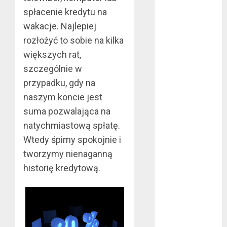
wrzesień 2022
spłacenie kredytu na
sierpień 2022
wakacje. Najlepiej
lipiec 2022
rozłożyć to sobie na kilka
czerwiec 2022
większych rat,
maj 2022
szczególnie w
kwiecień 2022
przypadku, gdy na
marzec 2022
naszym koncie jest
luty 2022
suma pozwalająca na
styczeń 2022
listopad 2021
natychmiastową spłatę.
wrzesień 2021
Wtedy śpimy spokojnie i
sierpień 2021
tworzymy nienaganną
czerwiec 2021
historię kredytową.
maj 2021
kwiecień 2021
marzec 2021
luty 2021
grudzień 2020