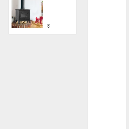
sierpień 2016
alternatywa
lipiec 2016
dla
czerwiec 2016
kominka
maj 2016
kwiecień 2016
28
LUTEGO
marzec 2016
2024
luty 2016
0
styczeń 2016
grudzień 2015
listopad 2015
październik
2015
wrzesień 2015
sierpień 2015
lipiec 2015
czerwiec 2015
maj 2015
kwiecień 2015