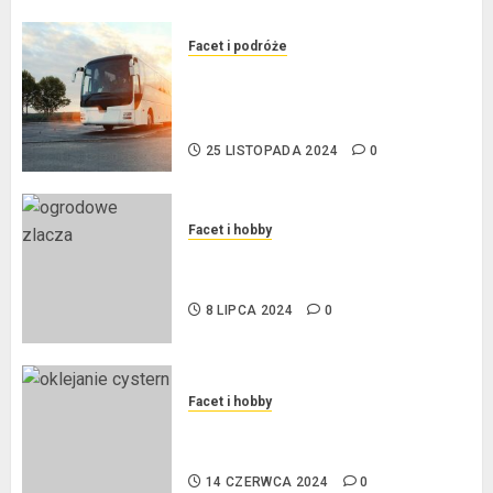
Facet i podróże
Przewozy Pracownicze:
Ekologiczna Rewolucja w
Biznesie
25 LISTOPADA 2024
0
Facet i hobby
Złącza ogrodowe – co warto o
nich wiedzieć?
8 LIPCA 2024
0
Facet i hobby
Na czym polega oklejanie
cystern?
14 CZERWCA 2024
0