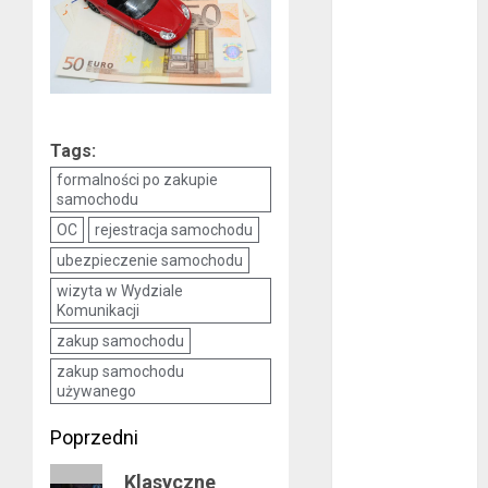
listopad 2017
październik
2017
wrzesień 2017
sierpień 2017
lipiec 2017
Tags:
czerwiec 2017
formalności po zakupie
maj 2017
samochodu
kwiecień 2017
OC
rejestracja samochodu
marzec 2017
ubezpieczenie samochodu
luty 2017
wizyta w Wydziale
styczeń 2017
Komunikacji
grudzień 2016
zakup samochodu
listopad 2016
zakup samochodu
październik
używanego
2016
Zobacz
Poprzedni
wrzesień 2016
sierpień 2016
wpisy
Poprzedni
Klasyczne