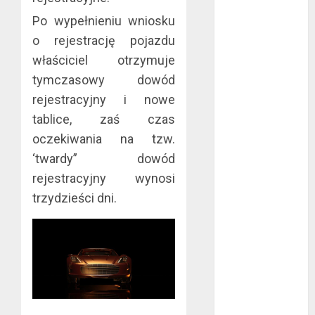
sierpień 2022
Po wypełnieniu wniosku
lipiec 2022
o rejestrację pojazdu
czerwiec 2022
właściciel otrzymuje
maj 2022
tymczasowy dowód
kwiecień 2022
rejestracyjny i nowe
marzec 2022
tablice, zaś czas
luty 2022
styczeń 2022
oczekiwania na tzw.
listopad 2021
‘twardy” dowód
wrzesień 2021
rejestracyjny wynosi
sierpień 2021
trzydzieści dni.
czerwiec 2021
maj 2021
kwiecień 2021
marzec 2021
luty 2021
grudzień 2020
listopad 2020