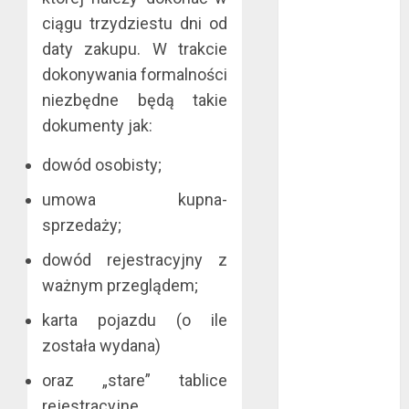
maj 2024
ciągu trzydziestu dni od
kwiecień 2024
daty zakupu. W trakcie
marzec 2024
dokonywania formalności
luty 2024
niezbędne będą takie
styczeń 2024
dokumenty jak:
listopad 2023
lipiec 2023
dowód osobisty;
czerwiec 2023
maj 2023
umowa kupna-
kwiecień 2023
sprzedaży;
marzec 2023
dowód rejestracyjny z
luty 2023
ważnym przeglądem;
styczeń 2023
grudzień 2022
karta pojazdu (o ile
listopad 2022
została wydana)
październik
oraz „stare” tablice
2022
wrzesień 2022
rejestracyjne.