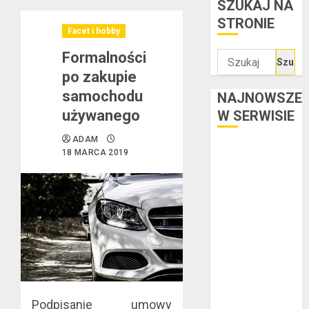
SZUKAJ NA
STRONIE
Facet i hobby
Formalności
Szukaj:
po zakupie
samochodu
NAJNOWSZE
używanego
W SERWISIE
ADAM
Kredyt w euro a
18 MARCA 2019
stopy
procentowe w
strefie euro –
jaki mają wpływ
na wysokość
rat?
Ogłoszenie
upadłości
Podpisanie umowy
konsumenckiej