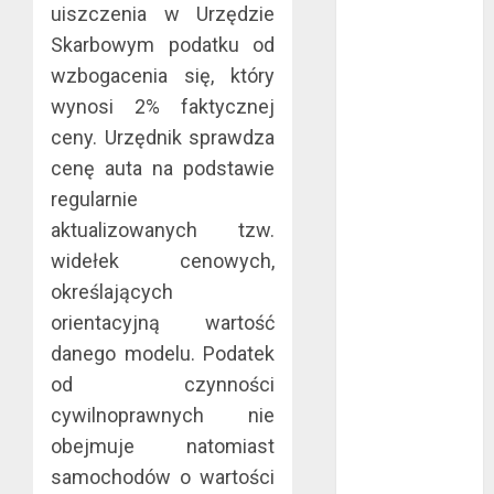
uiszczenia w Urzędzie
mma?
Skarbowym podatku od
Jakie są
wzbogacenia się, który
rodzaje
wynosi 2% faktycznej
falowników?
ceny. Urzędnik sprawdza
Wybór parkietu
warstwowego
cenę auta na podstawie
Dobra
regularnie
alternatywa dla
aktualizowanych tzw.
kominka
widełek cenowych,
5 atutów
określających
woreczków
orientacyjną wartość
nikotynowych w
danego modelu. Podatek
porównaniu z e-
od czynności
papierosami
Przygotuj się na
cywilnoprawnych nie
sezon
obejmuje natomiast
wakacyjny już
samochodów o wartości