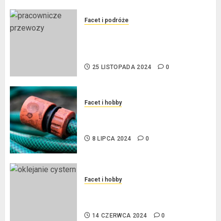
Facet i podróże
Przewozy Pracownicze:
Ekologiczna Rewolucja w
Biznesie
25 LISTOPADA 2024
0
Facet i hobby
Złącza ogrodowe – co warto o
nich wiedzieć?
8 LIPCA 2024
0
Facet i hobby
Na czym polega oklejanie
cystern?
14 CZERWCA 2024
0