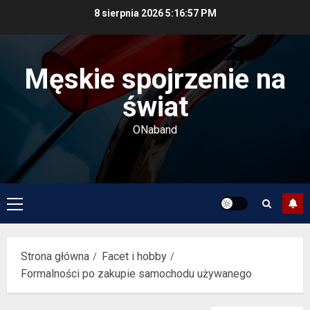
Przejdź
8 sierpnia 2026
5:16:57 PM
do
treści
Męskie spojrzenie na
świat
ONaband
Menu
główne
Strona główna
Facet i hobby
Formalności po zakupie samochodu używanego