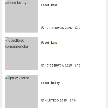
Facet i kasa
Kredyt w euro a stopy
procentowe w strefie euro – jaki
mają wpływ na wysokość rat?
17 CZERWCA 2025
0
Facet i kasa
Ogłoszenie upadłości
konsumenckiej bez majątku – co
warto wiedzieć?
17 CZERWCA 2025
0
Facet i hobby
Złote dzieci koszykówki –
Największe młode gwiazdy NBA
4 LUTEGO 2025
0