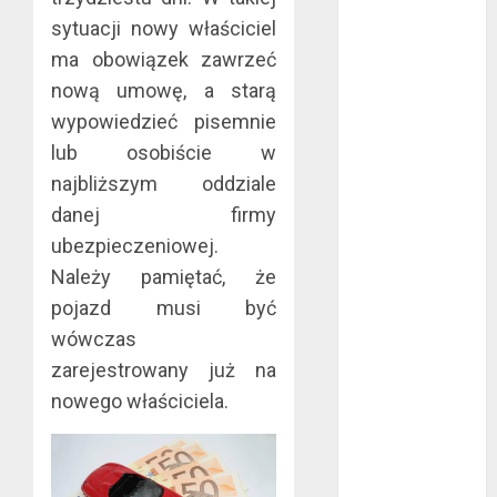
marzec 2019
sytuacji nowy właściciel
luty 2019
ma obowiązek zawrzeć
styczeń 2019
nową umowę, a starą
grudzień 2018
wypowiedzieć pisemnie
listopad 2018
lub osobiście w
październik
najbliższym oddziale
2018
danej firmy
wrzesień 2018
ubezpieczeniowej.
sierpień 2018
lipiec 2018
Należy pamiętać, że
czerwiec 2018
pojazd musi być
maj 2018
wówczas
kwiecień 2018
zarejestrowany już na
marzec 2018
nowego właściciela.
luty 2018
styczeń 2018
grudzień 2017