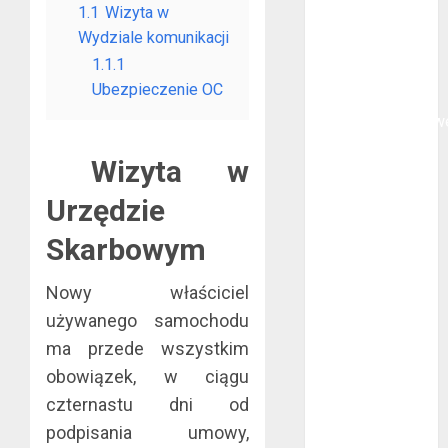
1.1
Wizyta w
polega
Wydziale komunikacji
oklejanie
1.1.1
cystern?
Ubezpieczenie OC
Kurtki
przeciwdeszczow
BHP – przy
Wizyta w
jakich pracach
mogą okazać
Urzędzie
się niezbędne?
Skarbowym
Rodzaje
przynęt
Nowy właściciel
spinningowych
używanego samochodu
Jakie są
różnice między
ma przede wszystkim
stomatologiem
obowiązek, w ciągu
a ortodontą?
czternastu dni od
Jak wyglądają
podpisania umowy,
rękawice do