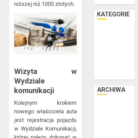
teraz
niższej niż 1000 złotych.
KATEGORIE
Facet i dom
Facet i hobby
Facet i kasa
Facet i kultura
Facet i moda
Facet i podróże
Wizyta w
Facet i zdrowie
Wydziale
ARCHIWA
komunikacji
Kolejnym krokiem
czerwiec 2025
nowego właściciela auta
luty 2025
jest rejestracja pojazdu
listopad 2024
lipiec 2024
w Wydziale Komunikacji,
czerwiec 2024
której należy dokonać w