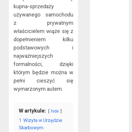
bez majątku –
kupna-sprzedaży
co warto
używanego samochodu
wiedzieć?
z prywatnym
Złote dzieci
właścicielem wiąże się z
koszykówki –
dopełnieniem kilku
Największe
podstawowych i
młode gwiazdy
najważniejszych
NBA
formalności, dzięki
Przewozy
którym będzie można w
Pracownicze:
Ekologiczna
pełni cieszyć się
Rewolucja w
wymarzonym autem.
Biznesie
Złącza
ogrodowe – co
W artykule:
hide
warto o nich
1
Wizyta w Urzędzie
wiedzieć?
Skarbowym
Na czym