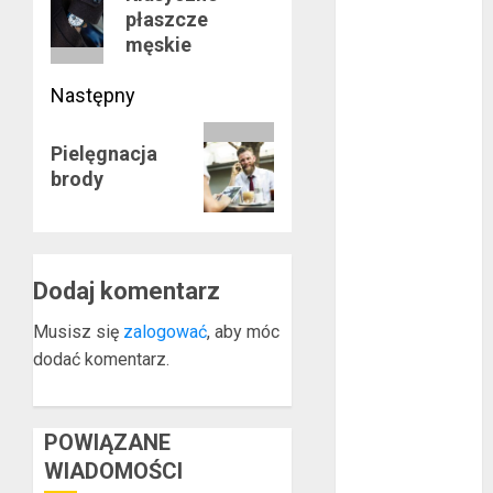
lipiec 2016
płaszcze
wpis:
czerwiec 2016
męskie
maj 2016
kwiecień 2016
Następny
marzec 2016
Następny
luty 2016
Pielęgnacja
wpis:
styczeń 2016
brody
grudzień 2015
listopad 2015
październik
2015
Dodaj komentarz
wrzesień 2015
Musisz się
zalogować
, aby móc
sierpień 2015
dodać komentarz.
lipiec 2015
czerwiec 2015
maj 2015
POWIĄZANE
kwiecień 2015
WIADOMOŚCI
marzec 2015