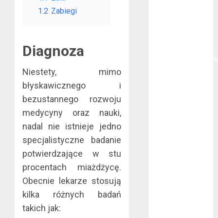
polega
1.2
Zabiegi
oklejanie
cystern?
Diagnoza
Kurtki
przeciwdeszczow
Niestety, mimo
BHP – przy
jakich pracach
błyskawicznego i
mogą okazać
bezustannego rozwoju
się niezbędne?
medycyny oraz nauki,
Rodzaje
nadal nie istnieje jedno
przynęt
specjalistyczne badanie
spinningowych
potwierdzające w stu
Jakie są
procentach miażdżycę.
różnice między
Obecnie lekarze stosują
stomatologiem
a ortodontą?
kilka różnych badań
Jak wyglądają
takich jak:
rękawice do