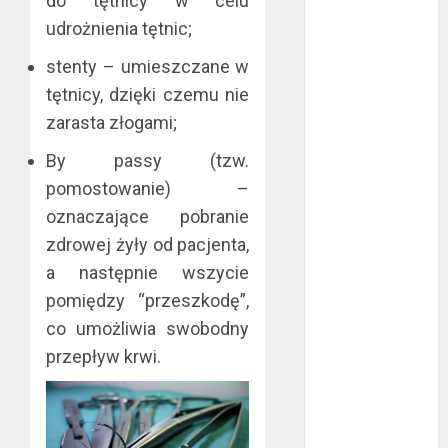
do tętnicy w celu
marzec 2019
udrożnienia tętnic;
luty 2019
stenty – umieszczane w
styczeń 2019
tętnicy, dzięki czemu nie
grudzień 2018
zarasta złogami;
listopad 2018
październik
By passy (tzw.
2018
pomostowanie) –
wrzesień 2018
oznaczające pobranie
sierpień 2018
zdrowej żyły od pacjenta,
lipiec 2018
a następnie wszycie
czerwiec 2018
maj 2018
pomiędzy “przeszkodę”,
kwiecień 2018
co umożliwia swobodny
marzec 2018
przepływ krwi.
luty 2018
styczeń 2018
grudzień 2017