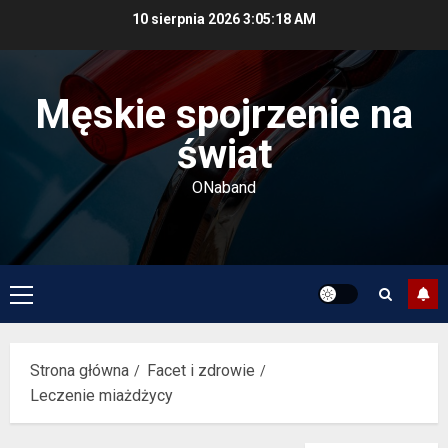
Przejdź
10 sierpnia 2026
3:05:18 AM
do
treści
Męskie spojrzenie na
świat
ONaband
Menu
główne
Strona główna
Facet i zdrowie
Leczenie miażdżycy