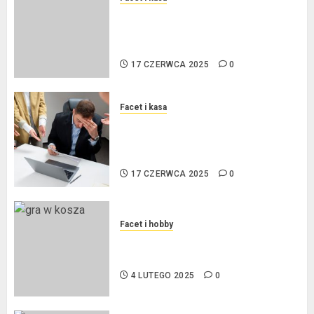
Kredyt w euro a stopy
procentowe w strefie euro – jaki
mają wpływ na wysokość rat?
17 CZERWCA 2025
0
Facet i kasa
Ogłoszenie upadłości
konsumenckiej bez majątku – co
warto wiedzieć?
17 CZERWCA 2025
0
Facet i hobby
Złote dzieci koszykówki –
Największe młode gwiazdy NBA
4 LUTEGO 2025
0