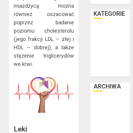
teraz
miażdżycą można
KATEGORIE
również oszacować
poprzez badanie
Facet i dom
poziomu cholesterolu
Facet i hobby
(jego frakcji LDL – złej i
Facet i kasa
HDL – dobrej), a także
Facet i kultura
stężenie triglicerydów
Facet i moda
we krwi.
Facet i podróże
Facet i zdrowie
ARCHIWA
czerwiec 2025
luty 2025
listopad 2024
lipiec 2024
Leki
czerwiec 2024