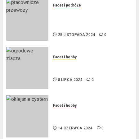
Facet i podróże
Przewozy Pracownicze:
Ekologiczna Rewolucja w
Biznesie
25 LISTOPADA 2024
0
Facet i hobby
Złącza ogrodowe – co warto o
nich wiedzieć?
8 LIPCA 2024
0
Facet i hobby
Na czym polega oklejanie
cystern?
14 CZERWCA 2024
0