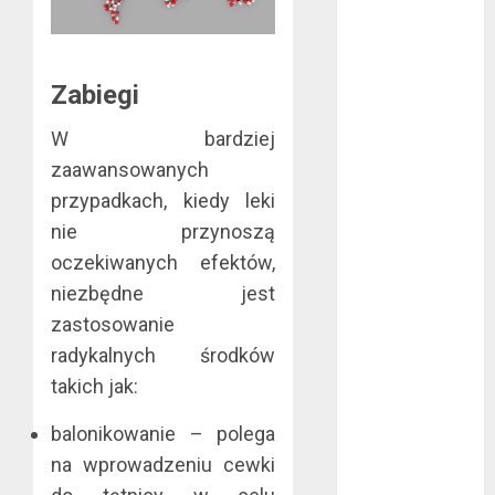
październik
2020
wrzesień 2020
Zabiegi
maj 2020
kwiecień 2020
W bardziej
marzec 2020
zaawansowanych
luty 2020
przypadkach, kiedy leki
styczeń 2020
nie przynoszą
grudzień 2019
oczekiwanych efektów,
listopad 2019
niezbędne jest
październik
zastosowanie
2019
radykalnych środków
wrzesień 2019
sierpień 2019
takich jak:
lipiec 2019
balonikowanie – polega
czerwiec 2019
na wprowadzeniu cewki
maj 2019
kwiecień 2019