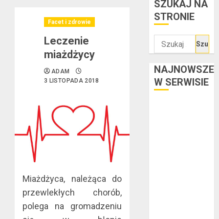
SZUKAJ NA
STRONIE
Facet i zdrowie
Leczenie
Szukaj:
miażdżycy
NAJNOWSZE
ADAM
W SERWISIE
3 LISTOPADA 2018
Kredyt w euro a
stopy
procentowe w
strefie euro –
jaki mają wpływ
na wysokość
Miażdżyca, należąca do
rat?
przewlekłych chorób,
Ogłoszenie
upadłości
polega na gromadzeniu
konsumenckiej