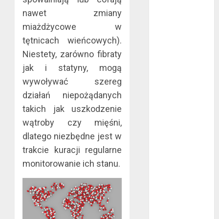
sierpień 2022
nawet zmiany
lipiec 2022
miażdżycowe w
czerwiec 2022
tętnicach wieńcowych).
maj 2022
Niestety, zarówno fibraty
kwiecień 2022
jak i statyny, mogą
marzec 2022
wywoływać szereg
luty 2022
działań niepożądanych
styczeń 2022
listopad 2021
takich jak uszkodzenie
wrzesień 2021
wątroby czy mięśni,
sierpień 2021
dlatego niezbędne jest w
czerwiec 2021
trakcie kuracji regularne
maj 2021
monitorowanie ich stanu.
kwiecień 2021
marzec 2021
luty 2021
grudzień 2020
listopad 2020