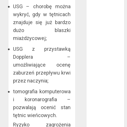
USG – chorobę można
mma?
Jakie są
wykryć, gdy w tętnicach
rodzaje
znajduje się już bardzo
falowników?
dużo blaszki
Wybór parkietu
miażdżycowej;
warstwowego
USG z przystawką
Dobra
alternatywa dla
Dopplera –
kominka
umożliwiające ocenę
5 atutów
zaburzeń przepływu krwi
woreczków
przez naczynia;
nikotynowych w
tomografia komputerowa
porównaniu z e-
papierosami
i koronarografia –
Przygotuj się na
pozwalają ocenić stan
sezon
tętnic wieńcowych.
wakacyjny już
Ryzyko zagrożenia