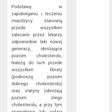
maj 2024
Podstawę w
kwiecień 2024
zapobieganiu i leczeniu
marzec 2024
miażdżycy stanowią
luty 2024
przede wszystkim
styczeń 2024
zalecane przez lekarzy
listopad 2023
odpowiednie leki nowej
lipiec 2023
czerwiec 2023
generacji, obniżające
maj 2023
poziom cholesterolu.
kwiecień 2023
Należą do nich przede
marzec 2023
wszystkim fibraty
luty 2023
(podnoszą poziom
styczeń 2023
dobrego cholesterolu)
grudzień 2022
oraz statyny (obniżają
listopad 2022
poziom złego
październik
2022
cholesterolu, a przy tym
wrzesień 2022
spowalniają lub cofają