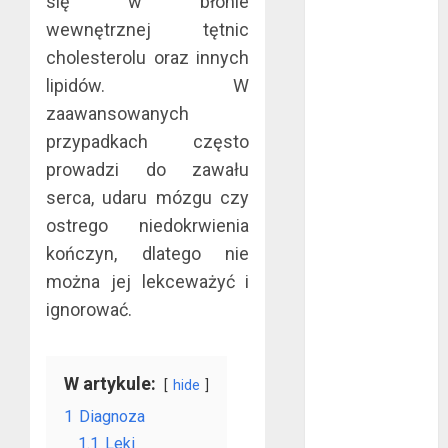
się w błonie
bez majątku –
wewnętrznej tętnic
co warto
cholesterolu oraz innych
wiedzieć?
lipidów. W
Złote dzieci
zaawansowanych
koszykówki –
przypadkach często
Największe
prowadzi do zawału
młode gwiazdy
NBA
serca, udaru mózgu czy
Przewozy
ostrego niedokrwienia
Pracownicze:
kończyn, dlatego nie
Ekologiczna
można jej lekceważyć i
Rewolucja w
ignorować.
Biznesie
Złącza
ogrodowe – co
W artykule:
hide
warto o nich
1
Diagnoza
wiedzieć?
1.1
Leki
Na czym