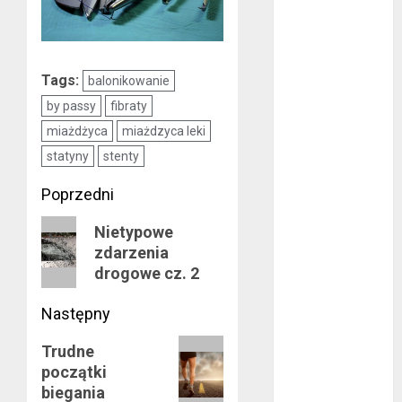
listopad 2017
październik
2017
wrzesień 2017
Tags:
balonikowanie
sierpień 2017
by passy
fibraty
lipiec 2017
miażdżyca
miażdzyca leki
czerwiec 2017
maj 2017
statyny
stenty
kwiecień 2017
Zobacz
Poprzedni
marzec 2017
luty 2017
wpisy
Poprzedni
Nietypowe
styczeń 2017
zdarzenia
wpis:
grudzień 2016
drogowe cz. 2
listopad 2016
Następny
październik
2016
Następny
Trudne
wrzesień 2016
początki
wpis:
sierpień 2016
biegania