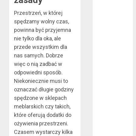
mma?
Przestrzeń, w której
Jakie są
spędzamy wolny czas,
rodzaje
powinna być przyjemna
falowników?
Wybór parkietu
nie tylko dla oka, ale
warstwowego
przede wszystkim dla
Dobra
nas samych. Dobrze
alternatywa dla
więc o nią zadbać w
kominka
odpowiedni sposób.
5 atutów
Niekoniecznie musi to
woreczków
oznaczać długie godziny
nikotynowych w
spędzone w sklepach
porównaniu z e-
papierosami
meblarskich czy takich,
Przygotuj się na
które oferują dodatki do
sezon
ożywienia przestrzeni.
wakacyjny już
Czasem wystarczy kilka