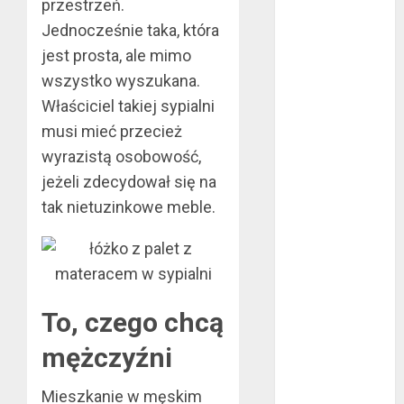
lipiec 2016
przestrzeń.
czerwiec 2016
Jednocześnie taka, która
maj 2016
jest prosta, ale mimo
kwiecień 2016
wszystko wyszukana.
marzec 2016
Właściciel takiej sypialni
luty 2016
musi mieć przecież
styczeń 2016
wyrazistą osobowość,
grudzień 2015
jeżeli zdecydował się na
listopad 2015
październik
tak nietuzinkowe meble.
2015
wrzesień 2015
sierpień 2015
lipiec 2015
To, czego chcą
czerwiec 2015
maj 2015
mężczyźni
kwiecień 2015
marzec 2015
Mieszkanie w męskim