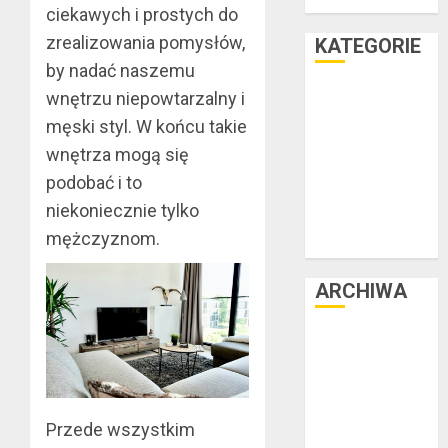
teraz
ciekawych i prostych do
zrealizowania pomysłów,
KATEGORIE
by nadać naszemu
Facet i dom
wnętrzu niepowtarzalny i
Facet i hobby
męski styl. W końcu takie
Facet i kasa
wnętrza mogą się
Facet i kultura
podobać i to
Facet i moda
niekoniecznie tylko
Facet i podróże
mężczyznom.
Facet i zdrowie
ARCHIWA
czerwiec 2025
luty 2025
listopad 2024
lipiec 2024
Przede wszystkim
czerwiec 2024