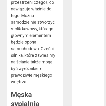
przestrzeni czegoś, co
październik
nawiązuje właśnie do
2020
tego. Można
wrzesień 2020
samodzielnie stworzyć
maj 2020
stolik kawowy, którego
kwiecień 2020
marzec 2020
głównym elementem
luty 2020
będzie opona
styczeń 2020
samochodowa. Części
grudzień 2019
silnika, które zawiesimy
listopad 2019
na ścianie także mogą
październik
być wyróżnikiem
2019
prawdziwie męskiego
wrzesień 2019
wnętrza.
sierpień 2019
lipiec 2019
Męska
czerwiec 2019
maj 2019
sypialnia
kwiecień 2019