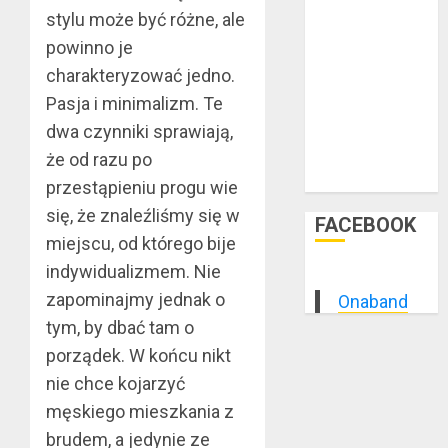
luty 2015
stylu może być różne, ale
styczeń 2015
powinno je
grudzień 2014
charakteryzować jedno.
listopad 2014
Pasja i minimalizm. Te
październik
2014
dwa czynniki sprawiają,
wrzesień 2014
że od razu po
sierpień 2014
przestąpieniu progu wie
się, że znaleźliśmy się w
FACEBOOK
miejscu, od którego bije
indywidualizmem. Nie
zapominajmy jednak o
Onaband
tym, by dbać tam o
porządek. W końcu nikt
nie chce kojarzyć
męskiego mieszkania z
brudem, a jedynie ze