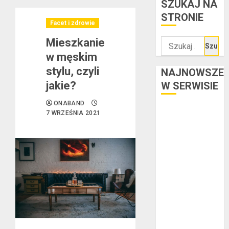
SZUKAJ NA
STRONIE
Facet i zdrowie
Mieszkanie
Szukaj:
w męskim
stylu, czyli
NAJNOWSZE
jakie?
W SERWISIE
ONABAND
Kredyt w euro a
7 WRZEŚNIA 2021
stopy
procentowe w
strefie euro –
jaki mają wpływ
na wysokość
rat?
Ogłoszenie
upadłości
konsumenckiej