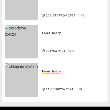
Ekologiczna Rewolucja w
Biznesie
25 LISTOPADA 2024
0
Facet i hobby
Złącza ogrodowe – co warto o
nich wiedzieć?
8 LIPCA 2024
0
Facet i hobby
Na czym polega oklejanie
cystern?
14 CZERWCA 2024
0