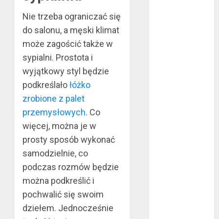
marzec 2019
Nie trzeba ograniczać się
luty 2019
do salonu, a męski klimat
styczeń 2019
może zagościć także w
grudzień 2018
sypialni. Prostota i
listopad 2018
wyjątkowy styl będzie
październik
podkreślało
łóżko
2018
wrzesień 2018
zrobione z palet
sierpień 2018
przemysłowych
. Co
lipiec 2018
więcej, można je w
czerwiec 2018
prosty sposób wykonać
maj 2018
samodzielnie, co
kwiecień 2018
podczas rozmów będzie
marzec 2018
można podkreślić i
luty 2018
pochwalić się swoim
styczeń 2018
grudzień 2017
dziełem. Jednocześnie