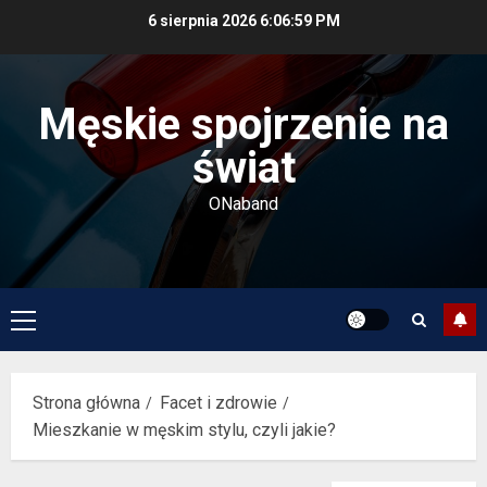
Przejdź
6 sierpnia 2026
6:06:59 PM
do
treści
Męskie spojrzenie na
świat
ONaband
Menu
główne
Strona główna
Facet i zdrowie
Mieszkanie w męskim stylu, czyli jakie?