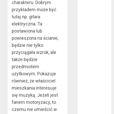
charakteru. Dobrym
sierpień 2022
przykładem może być
lipiec 2022
tutaj np. gitara
czerwiec 2022
elektryczna. Ta
maj 2022
kwiecień 2022
postawiona lub
marzec 2022
powieszona na ścianie,
luty 2022
będzie nie tylko
styczeń 2022
przyciągała wzrok, ale
listopad 2021
także będzie
wrzesień 2021
przedmiotem
sierpień 2021
użytkowym. Pokazuje
czerwiec 2021
również, że właściciel
maj 2021
kwiecień 2021
mieszkania interesuje
marzec 2021
się muzyką. Jeżeli jest
luty 2021
fanem motoryzacji, to
grudzień 2020
czemu nie umieścić w
listopad 2020