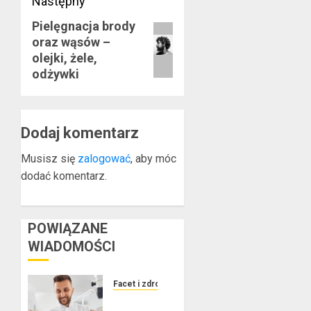
Następny
Pielęgnacja brody
Następny
oraz wąsów –
wpis:
olejki, żele,
odżywki
Dodaj komentarz
Musisz się
zalogować
, aby móc
dodać komentarz.
POWIĄZANE
WIADOMOŚCI
Facet i zdrowie
Jakie są