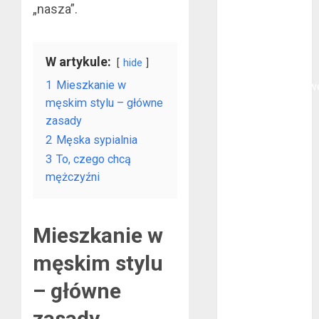
„nasza”.
polega
oklejanie
cystern?
W artykule:
hide
Kurtki
1
Mieszkanie w
przeciwdeszczow
męskim stylu – główne
BHP – przy
zasady
jakich pracach
2
Męska sypialnia
mogą okazać
się niezbędne?
3
To, czego chcą
Rodzaje
mężczyźni
przynęt
spinningowych
Jakie są
Mieszkanie w
różnice między
męskim stylu
stomatologiem
a ortodontą?
– główne
Jak wyglądają
zasady
rękawice do