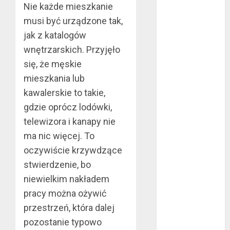
Nie każde mieszkanie
bez majątku –
musi być urządzone tak,
co warto
jak z katalogów
wiedzieć?
Złote dzieci
wnętrzarskich. Przyjęło
koszykówki –
się, że męskie
Największe
mieszkania lub
młode gwiazdy
kawalerskie to takie,
NBA
gdzie oprócz lodówki,
Przewozy
telewizora i kanapy nie
Pracownicze:
ma nic więcej. To
Ekologiczna
oczywiście krzywdzące
Rewolucja w
stwierdzenie, bo
Biznesie
Złącza
niewielkim nakładem
ogrodowe – co
pracy można ożywić
warto o nich
przestrzeń, która dalej
wiedzieć?
pozostanie typowo
Na czym