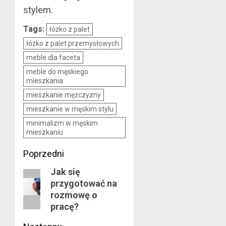
stylem.
Tags:
łóżko z palet
łóżko z palet przemysłowych
meble dla faceta
meble do męskiego
mieszkania
mieszkanie mężczyzny
mieszkanie w męskim stylu
minimalizm w męskim
mieszkaniu
Zobacz
Poprzedni
Jak się
wpisy
Poprzedni
przygotować na
wpis:
rozmowę o
pracę?