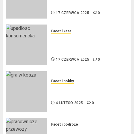
mają wpływ na wysokość rat?
17 CZERWCA 2025
0
Facet i kasa
Ogłoszenie upadłości
konsumenckiej bez majątku – co
warto wiedzieć?
17 CZERWCA 2025
0
Facet i hobby
Złote dzieci koszykówki –
Największe młode gwiazdy NBA
4 LUTEGO 2025
0
Facet i podróże
Przewozy Pracownicze: