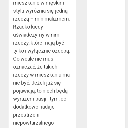
mieszkanie w męskim
maj 2024
stylu wyróżnia się jedną
kwiecień 2024
rzeczą – minimalizmem.
marzec 2024
luty 2024
Rzadko kiedy
styczeń 2024
uświadczymy w nim
listopad 2023
rzeczy, które mają być
lipiec 2023
tylko i wyłącznie ozdobą.
czerwiec 2023
Co wcale nie musi
maj 2023
oznaczać, że takich
kwiecień 2023
rzeczy w mieszkaniu ma
marzec 2023
nie być. Jeżeli już się
luty 2023
pojawiają, to niech będą
styczeń 2023
grudzień 2022
wyrazem pasji i tym, co
listopad 2022
dodatkowo nadaje
październik
przestrzeni
2022
niepowtarzalnego
wrzesień 2022