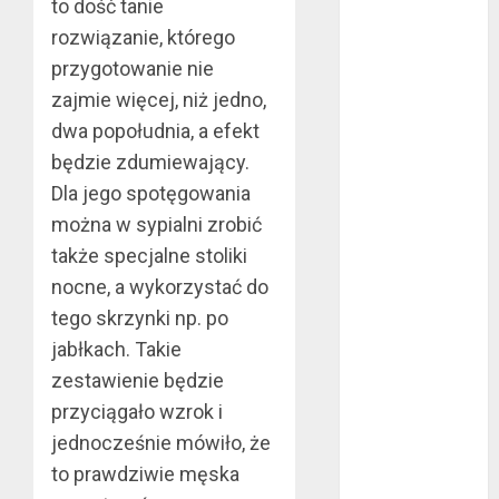
listopad 2017
to dość tanie
październik
rozwiązanie, którego
2017
przygotowanie nie
wrzesień 2017
zajmie więcej, niż jedno,
sierpień 2017
dwa popołudnia, a efekt
lipiec 2017
będzie zdumiewający.
czerwiec 2017
Dla jego spotęgowania
maj 2017
kwiecień 2017
można w sypialni zrobić
marzec 2017
także specjalne stoliki
luty 2017
nocne, a wykorzystać do
styczeń 2017
tego skrzynki np. po
grudzień 2016
jabłkach. Takie
listopad 2016
zestawienie będzie
październik
przyciągało wzrok i
2016
jednocześnie mówiło, że
wrzesień 2016
to prawdziwie męska
sierpień 2016