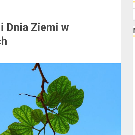
S
ji Dnia Ziemi w
ch
K
N