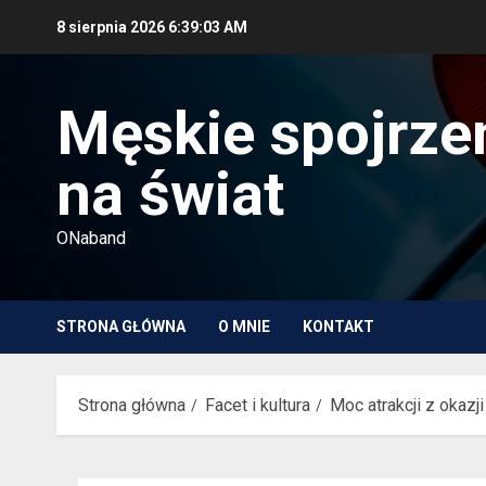
Przejdź
8 sierpnia 2026
6:39:04 AM
do
treści
Męskie spojrze
na świat
ONaband
STRONA GŁÓWNA
O MNIE
KONTAKT
Strona główna
Facet i kultura
Moc atrakcji z okazj