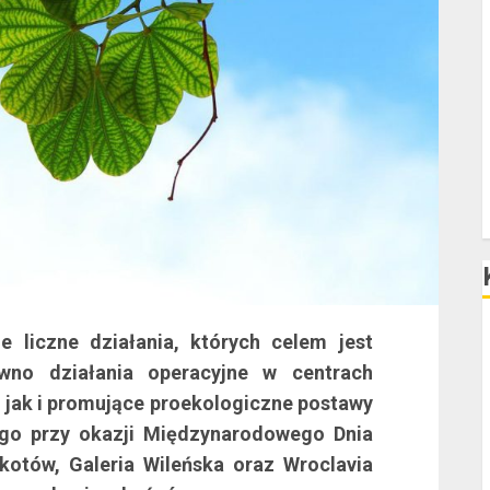
D
P
e liczne działania, których celem jest
F
wno działania operacyjne w centrach
F
jak i promujące proekologiczne postawy
F
ego przy okazji Międzynarodowego Dnia
kotów, Galeria Wileńska oraz Wroclavia
F