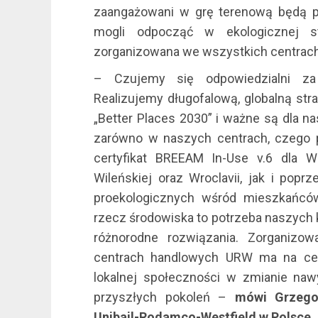
zaangażowani w grę terenową będą poz
mogli odpocząć w ekologicznej str
zorganizowana we wszystkich centrac
– Czujemy się odpowiedzialni za
Realizujemy długofalową, globalną str
„Better Places 2030” i ważne są dla na
zarówno w naszych centrach, czego 
certyfikat BREEAM In-Use v.6 dla Wes
Wileńskiej oraz Wroclavii, jak i pop
proekologicznych wśród mieszkańców
rzecz środowiska to potrzeba naszych 
różnorodne rozwiązania. Zorganizo
centrach handlowych URW ma na celu
lokalnej społeczności w zmianie nawy
przyszłych pokoleń –
mówi Grzegor
Unibail-Rodamco-Westfield w Polsce.