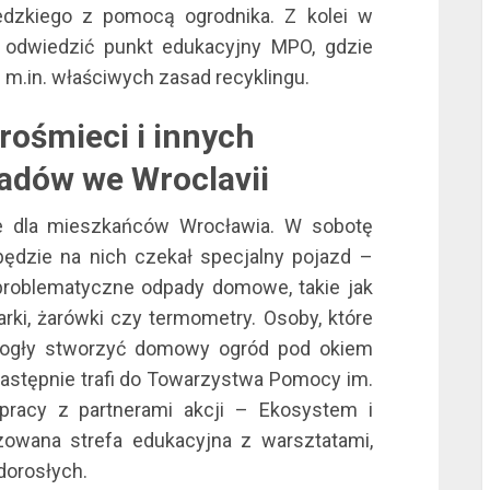
edzkiego z pomocą ogrodnika. Z kolei w
l
 odwiedzić punkt edukacyjny MPO, gdzie
m.in. właściwych zasad recyklingu.
rośmieci i innych
adów we Wroclavii
e dla mieszkańców Wrocławia. W sobotę
l
ędzie na nich czekał specjalny pojazd –
problematyczne odpady domowe, takie jak
owarki, żarówki czy termometry. Osoby, które
mogły stworzyć domowy ogród pod okiem
l
następnie trafi do Towarzystwa Pomocy im.
pracy z partnerami akcji – Ekosystem i
owana strefa edukacyjna z warsztatami,
 dorosłych.