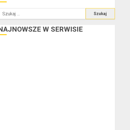
zukaj:
NAJNOWSZE W SERWISIE
redyt w euro a stopy procentowe w strefie euro – jaki
mają wpływ na wysokość rat?
Ogłoszenie upadłości konsumenckiej bez majątku – co
warto wiedzieć?
Złote dzieci koszykówki – Największe młode gwiazdy
NBA
Przewozy Pracownicze: Ekologiczna Rewolucja w
Biznesie
Złącza ogrodowe – co warto o nich wiedzieć?
a czym polega oklejanie cystern?
Kurtki przeciwdeszczowe BHP – przy jakich pracach
mogą okazać się niezbędne?