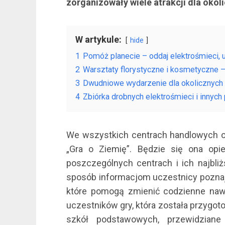
zorganizowały wiele atrakcji dla oko
W artykule:
hide
1
Pomóż planecie – oddaj elektrośmieci, 
2
Warsztaty florystyczne i kosmetyczne –
3
Dwudniowe wydarzenie dla okolicznych 
4
Zbiórka drobnych elektrośmieci i innyc
We wszystkich centrach handlowych o
„Gra o Ziemię”. Będzie się ona op
poszczególnych centrach i ich najbliż
sposób informacjom uczestnicy poznają
które pomogą zmienić codzienne nawyk
uczestników gry, która została przygo
szkół podstawowych, przewidziane