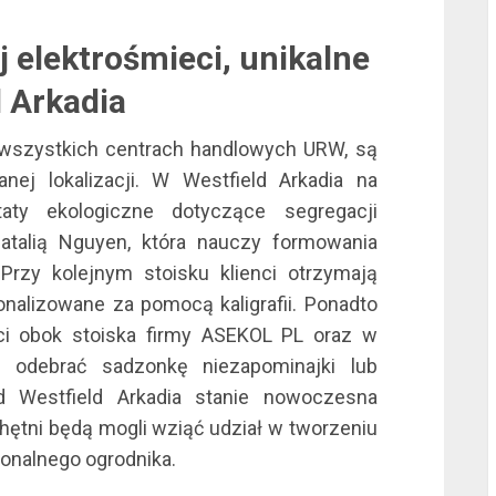
 elektrośmieci, unikalne
 Arkadia
 wszystkich centrach handlowych URW, są
l
anej lokalizacji. W Westfield Arkadia na
ty ekologiczne dotyczące segregacji
talią Nguyen, która nauczy formowania
 Przy kolejnym stoisku klienci otrzymają
onalizowane za pomocą kaligrafii. Ponadto
ci obok stoiska firmy ASEKOL PL oraz w
i odebrać sadzonkę niezapominajki lub
l
d Westfield Arkadia stanie nowoczesna
hętni będą mogli wziąć udział w tworzeniu
onalnego ogrodnika.