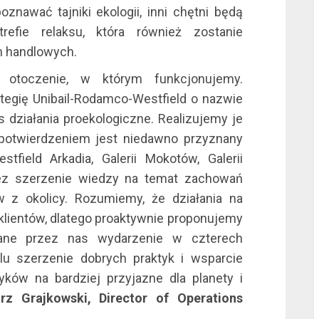
nawać tajniki ekologii, inni chętni będą
efie relaksu, która również zostanie
l
h handlowych.
 otoczenie, w którym funkcjonujemy.
ategię Unibail-Rodamco-Westfield o nazwie
s działania proekologiczne. Realizujemy je
potwierdzeniem jest niedawno przyznany
tfield Arkadia, Galerii Mokotów, Galerii
l
rzez szerzenie wiedzy na temat zachowań
 z okolicy. Rozumiemy, że działania na
klientów, dlatego proaktywnie proponujemy
wane przez nas wydarzenie w czterech
l
 szerzenie dobrych praktyk i wsparcie
ków na bardziej przyjazne dla planety i
z Grajkowski, Director of Operations