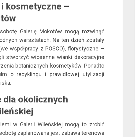
 i kosmetyczne –
otów
l
 sobotę Galerię Mokotów mogą rozwinąć
odnych warsztatach. Na ten dzień zostały
(we współpracy z POSCO), florystyczne –
li stworzyć wiosenne wianki dekoracyjne
l
orzenia botanicznych kosmetyków. Ponadto
lm o recyklingu i prawidłowej utylizacji
iska.
dla okolicznych
leńskiej
l
emi w Galerii Wileńskiej mogą to zrobić
a sobotę zaplanowana jest zabawa terenowa