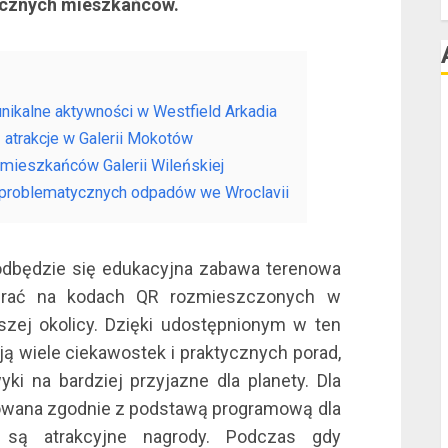
licznych mieszkańców.
F
unikalne aktywności w Westfield Arkadia
l
 atrakcje w Galerii Mokotów
mieszkańców Galerii Wileńskiej
l
h problematycznych odpadów we Wroclavii
dbędzie się edukacyjna zabawa terenowa
ierać na kodach QR rozmieszczonych w
l
szej okolicy. Dzięki udostępnionym w ten
 wiele ciekawostek i praktycznych porad,
i na bardziej przyjazne dla planety. Dla
l
towana zgodnie z podstawą programową dla
 są atrakcyjne nagrody. Podczas gdy