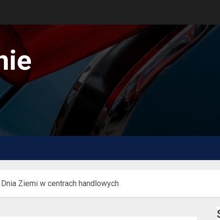
nie
i Dnia Ziemi w centrach handlowych