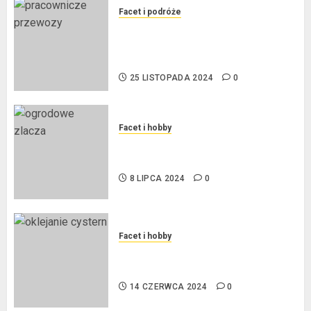
Facet i podróże
Przewozy Pracownicze:
Ekologiczna Rewolucja w
Biznesie
25 LISTOPADA 2024
0
Facet i hobby
Złącza ogrodowe – co warto o
nich wiedzieć?
8 LIPCA 2024
0
Facet i hobby
Na czym polega oklejanie
cystern?
14 CZERWCA 2024
0