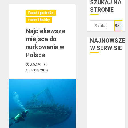
SZUKAJ NA
STRONIE
Facet i podróże
Facet i hobby
Szukaj:
Najciekawsze
miejsca do
NAJNOWSZE
nurkowania w
W SERWISIE
Polsce
Kredyt w euro a
ADAM
stopy
6 LIPCA 2018
procentowe w
strefie euro –
jaki mają wpływ
na wysokość
rat?
Ogłoszenie
upadłości
konsumenckiej