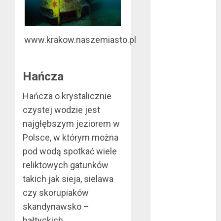
sierpień 2022
lipiec 2022
czerwiec 2022
www.krakow.naszemiasto.pl
maj 2022
kwiecień 2022
marzec 2022
Hańcza
luty 2022
Hańcza o krystalicznie
styczeń 2022
listopad 2021
czystej wodzie jest
wrzesień 2021
najgłębszym jeziorem w
sierpień 2021
Polsce, w którym można
czerwiec 2021
pod wodą spotkać wiele
maj 2021
reliktowych gatunków
kwiecień 2021
takich jak sieja, sielawa
marzec 2021
czy skorupiaków
luty 2021
skandynawsko –
grudzień 2020
listopad 2020
bałtyckich.