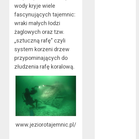
wody kryje wiele
marzec 2019
fascynujących tajemnic:
luty 2019
wraki małych łodzi
styczeń 2019
grudzień 2018
żaglowych oraz tzw.
listopad 2018
„sztuczną rafę” czyli
październik
system korzeni drzew
2018
przypominających do
wrzesień 2018
złudzenia rafę koralową.
sierpień 2018
lipiec 2018
czerwiec 2018
maj 2018
kwiecień 2018
marzec 2018
luty 2018
styczeń 2018
www.jeziorotajemnic.pl/
grudzień 2017