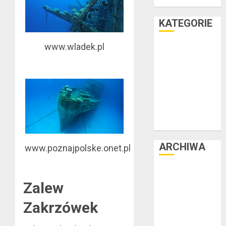
teraz
KATEGORIE
www.wladek.pl
Facet i dom
Facet i hobby
Facet i kasa
Facet i kultura
Facet i moda
Facet i podróże
Facet i zdrowie
ARCHIWA
www.poznajpolske.onet.pl
czerwiec 2025
Zalew
luty 2025
listopad 2024
Zakrzówek
lipiec 2024
czerwiec 2024