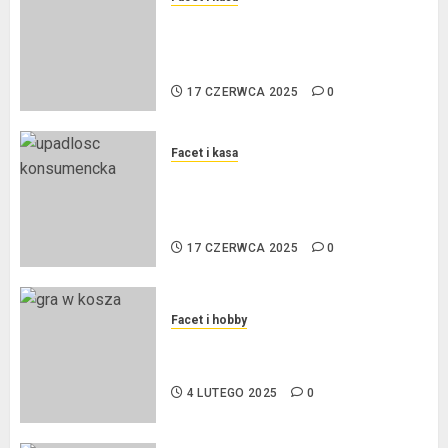
Kredyt w euro a stopy
procentowe w strefie euro – jaki
mają wpływ na wysokość rat?
17 CZERWCA 2025
0
Facet i kasa
Ogłoszenie upadłości
konsumenckiej bez majątku – co
warto wiedzieć?
17 CZERWCA 2025
0
Facet i hobby
Złote dzieci koszykówki –
Największe młode gwiazdy NBA
4 LUTEGO 2025
0