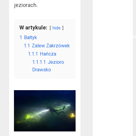
jeziorach.
polega
oklejanie
cystern?
W artykule:
hide
Kurtki
przeciwdeszczow
1
Bałtyk
BHP – przy
1.1
Zalew Zakrzówek
jakich pracach
1.1.1
Hańcza
mogą okazać
1.1.1.1
Jezioro
się niezbędne?
Drawsko
Rodzaje
przynęt
spinningowych
Jakie są
różnice między
stomatologiem
a ortodontą?
Jak wyglądają
rękawice do