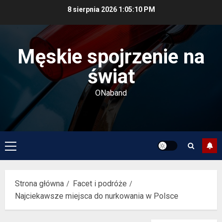
Przejdź
8 sierpnia 2026
1:05:11 PM
do
treści
Męskie spojrzenie na
świat
ONaband
Menu
główne
Strona główna
Facet i podróże
Najciekawsze miejsca do nurkowania w Polsce