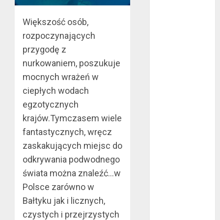
bez majątku –
Większość osób,
co warto
wiedzieć?
rozpoczynających
Złote dzieci
przygodę z
koszykówki –
nurkowaniem, poszukuje
Największe
mocnych wrażeń w
młode gwiazdy
ciepłych wodach
NBA
egzotycznych
Przewozy
krajów.Tymczasem wiele
Pracownicze:
fantastycznych, wręcz
Ekologiczna
Rewolucja w
zaskakujących miejsc do
Biznesie
odkrywania podwodnego
Złącza
świata można znaleźć…w
ogrodowe – co
Polsce zarówno w
warto o nich
Bałtyku jak i licznych,
wiedzieć?
czystych i przejrzystych
Na czym