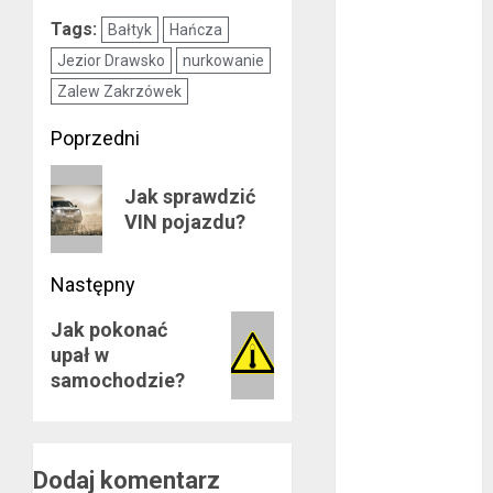
listopad 2017
październik
Tags:
Bałtyk
Hańcza
2017
Jezior Drawsko
nurkowanie
wrzesień 2017
Zalew Zakrzówek
sierpień 2017
Zobacz
Poprzedni
lipiec 2017
czerwiec 2017
wpisy
Poprzedni
maj 2017
Jak sprawdzić
wpis:
VIN pojazdu?
kwiecień 2017
marzec 2017
luty 2017
Następny
styczeń 2017
Następny
Jak pokonać
grudzień 2016
upał w
wpis:
listopad 2016
samochodzie?
październik
2016
wrzesień 2016
sierpień 2016
Dodaj komentarz