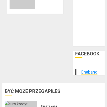
Rewolucja
luty 2015
0
w
styczeń 2015
Biznesie
grudzień 2014
listopad 2014
25
październik
LISTOPADA
2024
2014
0
wrzesień 2014
sierpień 2014
FACEBOOK
Onaband
BYĆ MOŻE PRZEGAPIŁEŚ
Facet i kasa