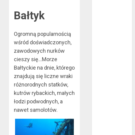
mma?
Bałtyk
Jakie są
rodzaje
falowników?
Ogromną popularnością
Wybór parkietu
wśród doświadczonych,
warstwowego
zawodowych nurków
Dobra
cieszy się…Morze
alternatywa dla
Bałtyckie na dnie, którego
kominka
5 atutów
znajdują się liczne wraki
woreczków
różnorodnych statków,
nikotynowych w
kutrów rybackich, małych
porównaniu z e-
łodzi podwodnych, a
papierosami
nawet samolotów.
Przygotuj się na
sezon
wakacyjny już