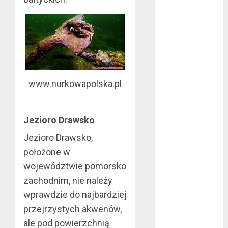
październik
2020
wrzesień 2020
maj 2020
kwiecień 2020
marzec 2020
www.nurkowapolska.pl
luty 2020
styczeń 2020
grudzień 2019
Jezioro Drawsko
listopad 2019
Jezioro Drawsko,
październik
2019
położone w
wrzesień 2019
województwie pomorsko
sierpień 2019
zachodnim, nie należy
lipiec 2019
wprawdzie do najbardziej
czerwiec 2019
przejrzystych akwenów,
maj 2019
ale pod powierzchnią
kwiecień 2019