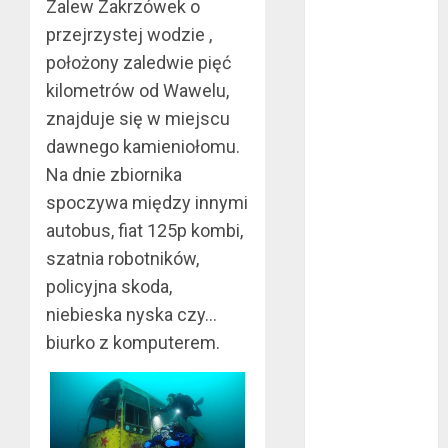
Zalew Zakrzówek o
maj 2024
przejrzystej wodzie ,
kwiecień 2024
położony zaledwie pięć
marzec 2024
kilometrów od Wawelu,
luty 2024
znajduje się w miejscu
styczeń 2024
listopad 2023
dawnego kamieniołomu.
lipiec 2023
Na dnie zbiornika
czerwiec 2023
spoczywa między innymi
maj 2023
autobus, fiat 125p kombi,
kwiecień 2023
szatnia robotników,
marzec 2023
policyjna skoda,
luty 2023
niebieska nyska czy…
styczeń 2023
biurko z komputerem.
grudzień 2022
listopad 2022
październik
2022
wrzesień 2022