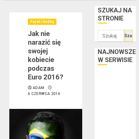
SZUKAJ NA
STRONIE
Facet i hobby
Jak nie
Szukaj:
narazić się
swojej
NAJNOWSZE
kobiecie
W SERWISIE
podczas
Kredyt w euro a
Euro 2016?
stopy
ADAM
procentowe w
6 CZERWCA 2016
strefie euro –
jaki mają wpływ
na wysokość
rat?
Ogłoszenie
upadłości