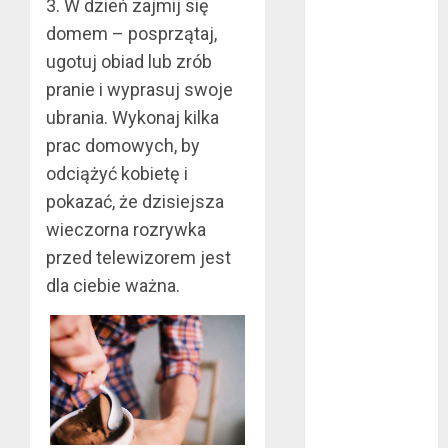
3. W dzień zajmij się
wrzesień 2022
domem – posprzątaj,
sierpień 2022
ugotuj obiad lub zrób
lipiec 2022
pranie i wyprasuj swoje
czerwiec 2022
ubrania. Wykonaj kilka
maj 2022
kwiecień 2022
prac domowych, by
marzec 2022
odciążyć kobietę i
luty 2022
pokazać, że dzisiejsza
styczeń 2022
wieczorna rozrywka
listopad 2021
przed telewizorem jest
wrzesień 2021
dla ciebie ważna.
sierpień 2021
czerwiec 2021
maj 2021
kwiecień 2021
marzec 2021
luty 2021
grudzień 2020