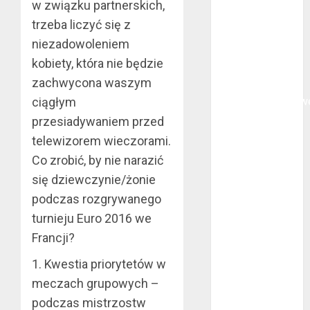
w związku partnerskich,
Na czym
trzeba liczyć się z
polega
niezadowoleniem
oklejanie
kobiety, która nie będzie
cystern?
zachwycona waszym
Kurtki
przeciwdeszczow
ciągłym
BHP – przy
przesiadywaniem przed
jakich pracach
telewizorem wieczorami.
mogą okazać
Co zrobić, by nie narazić
się niezbędne?
się dziewczynie/żonie
Rodzaje
podczas rozgrywanego
przynęt
turnieju Euro 2016 we
spinningowych
Francji?
Jakie są
różnice między
1. Kwestia priorytetów w
stomatologiem
meczach grupowych –
a ortodontą?
podczas mistrzostw
Jak wyglądają