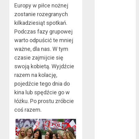
Europy w piłce nożnej
rękawice do
zostanie rozegranych
mma?
kilkadziesiąt spotkań.
Jakie są
rodzaje
Podczas fazy grupowej
falowników?
warto odpuścić te mniej
Wybór parkietu
ważne, dla nas. W tym
warstwowego
czasie zajmijcie się
Dobra
swoją kobietą. Wyjdźcie
alternatywa dla
razem na kolację,
kominka
pojedźcie tego dnia do
5 atutów
kina lub spędźcie go w
woreczków
nikotynowych w
łóżku. Po prostu zróbcie
porównaniu z e-
coś razem.
papierosami
Przygotuj się na
sezon