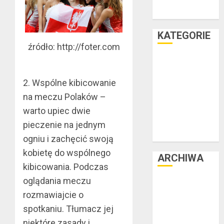
wakacyjny już
teraz
KATEGORIE
źródło: http://foter.com
Facet i dom
Facet i hobby
2. Wspólne kibicowanie
Facet i kasa
na meczu Polaków –
Facet i kultura
Facet i moda
warto upiec dwie
Facet i podróże
pieczenie na jednym
Facet i zdrowie
ogniu i zachęcić swoją
kobietę do wspólnego
ARCHIWA
kibicowania. Podczas
oglądania meczu
czerwiec 2025
rozmawiajcie o
luty 2025
listopad 2024
spotkaniu. Tłumacz jej
lipiec 2024
niektóre zasady i