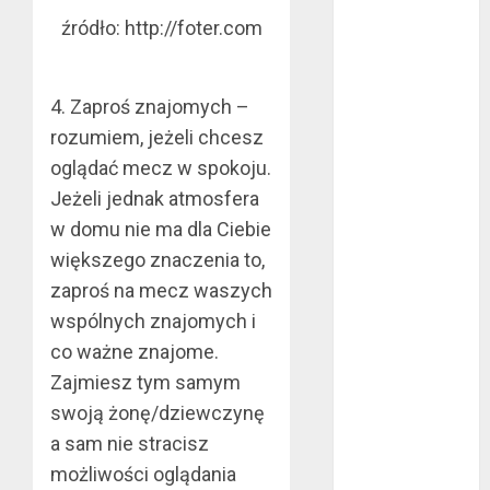
listopad 2020
źródło: http://foter.com
październik
2020
wrzesień 2020
4. Zaproś znajomych –
maj 2020
rozumiem, jeżeli chcesz
kwiecień 2020
oglądać mecz w spokoju.
marzec 2020
Jeżeli jednak atmosfera
luty 2020
w domu nie ma dla Ciebie
styczeń 2020
większego znaczenia to,
grudzień 2019
zaproś na mecz waszych
listopad 2019
wspólnych znajomych i
październik
co ważne znajome.
2019
wrzesień 2019
Zajmiesz tym samym
sierpień 2019
swoją żonę/dziewczynę
lipiec 2019
a sam nie stracisz
czerwiec 2019
możliwości oglądania
maj 2019