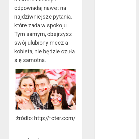
czerwiec 2024
odpowiadaj nawet na
maj 2024
najdziwniejsze pytania,
kwiecień 2024
które zada w spokoju.
marzec 2024
Tym samym, obejrzysz
luty 2024
swój ulubiony mecz a
styczeń 2024
kobieta, nie będzie czuła
listopad 2023
lipiec 2023
się samotna.
czerwiec 2023
maj 2023
kwiecień 2023
marzec 2023
luty 2023
styczeń 2023
grudzień 2022
źródło: http://foter.com/
listopad 2022
październik
2022