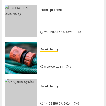
Facet i podróże
Przewozy Pracownicze:
Ekologiczna Rewolucja w
Biznesie
25 LISTOPADA 2024
0
Facet i hobby
Złącza ogrodowe – co warto o
nich wiedzieć?
8 LIPCA 2024
0
Facet i hobby
Na czym polega oklejanie
cystern?
14 CZERWCA 2024
0