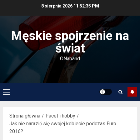
Przejdź
8 sierpnia 2026
11:52:35 PM
do
treści
Męskie spojrzenie na
świat
ONaband
Menu
główne
Strona główna
Facet i hobby
Jak nie narazić się swojej kobiecie podczas Euro
2016?