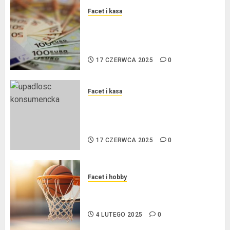
Facet i kasa
Kredyt w euro a stopy
procentowe w strefie euro – jaki
mają wpływ na wysokość rat?
17 CZERWCA 2025
0
Facet i kasa
Ogłoszenie upadłości
konsumenckiej bez majątku – co
warto wiedzieć?
17 CZERWCA 2025
0
Facet i hobby
Złote dzieci koszykówki –
Największe młode gwiazdy NBA
4 LUTEGO 2025
0