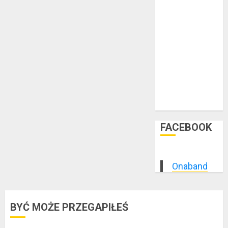
marzec 2015
luty 2015
styczeń 2015
grudzień 2014
listopad 2014
październik
2014
wrzesień 2014
sierpień 2014
FACEBOOK
Onaband
BYĆ MOŻE PRZEGAPIŁEŚ