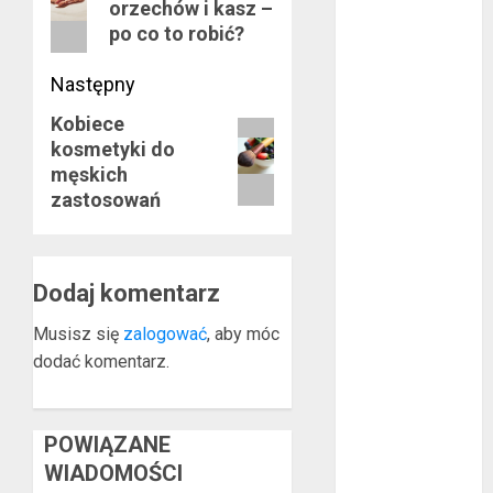
grudzień 2017
orzechów i kasz –
wpis:
listopad 2017
po co to robić?
październik
Następny
2017
wrzesień 2017
Kobiece
Następny
sierpień 2017
kosmetyki do
wpis:
lipiec 2017
męskich
czerwiec 2017
zastosowań
maj 2017
kwiecień 2017
marzec 2017
Dodaj komentarz
luty 2017
styczeń 2017
Musisz się
zalogować
, aby móc
grudzień 2016
dodać komentarz.
listopad 2016
październik
2016
POWIĄZANE
wrzesień 2016
WIADOMOŚCI