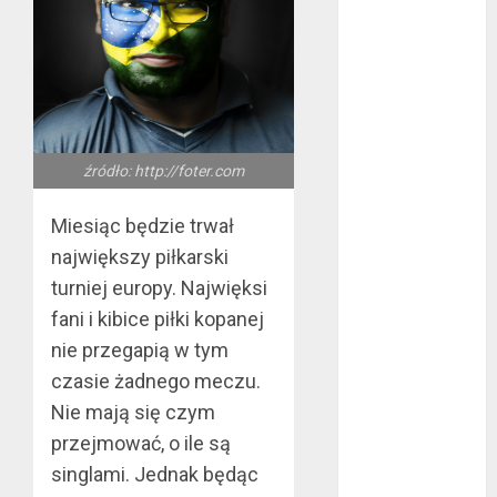
konsumenckiej
bez majątku –
co warto
wiedzieć?
Złote dzieci
koszykówki –
źródło: http://foter.com
Największe
młode gwiazdy
Miesiąc będzie trwał
NBA
największy piłkarski
Przewozy
turniej europy. Najwięksi
Pracownicze:
fani i kibice piłki kopanej
Ekologiczna
nie przegapią w tym
Rewolucja w
czasie żadnego meczu.
Biznesie
Złącza
Nie mają się czym
ogrodowe – co
przejmować, o ile są
warto o nich
singlami. Jednak będąc
wiedzieć?