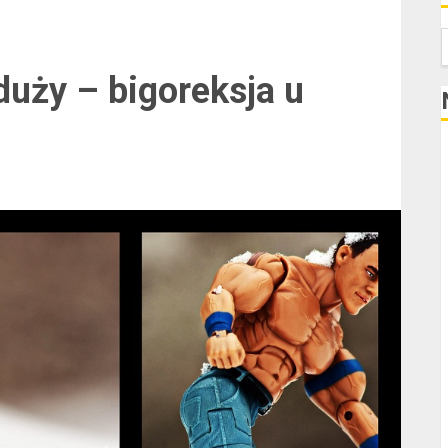
S
duży – bigoreksja u
K
N