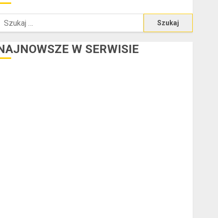
zukaj:
NAJNOWSZE W SERWISIE
redyt w euro a stopy procentowe w strefie euro – jaki
mają wpływ na wysokość rat?
Ogłoszenie upadłości konsumenckiej bez majątku – co
warto wiedzieć?
Złote dzieci koszykówki – Największe młode gwiazdy
NBA
Przewozy Pracownicze: Ekologiczna Rewolucja w
Biznesie
Złącza ogrodowe – co warto o nich wiedzieć?
a czym polega oklejanie cystern?
Kurtki przeciwdeszczowe BHP – przy jakich pracach
mogą okazać się niezbędne?