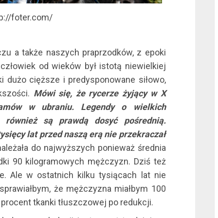
tp://foter.com/
l
czu a także naszych praprzodków, z epoki
człowiek od wieków był istotą niewielkiej
ki dużo cięższe i predysponowane siłowo,
l
ększości.
Mówi się, że rycerze żyjący w X
ramów w ubraniu. Legendy o wielkich
ch również są prawdą dosyć pośrednią.
sięcy lat przed naszą erą nie przekraczał
należała do najwyższych ponieważ średnia
adki 90 kilogramowych mężczyzn. Dziś też
. Ale w ostatnich kilku tysiącach lat nie
l
 sprawiałbym, że mężczyzna miałbym 100
procent tkanki tłuszczowej po redukcji.