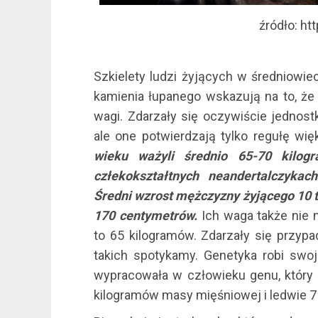
źródło: ht
Szkielety ludzi żyjących w średniowie
kamienia łupanego wskazują na to, że 
wagi. Zdarzały się oczywiście jednost
ale one potwierdzają tylko regułę wi
wieku ważyli średnio 65-70 kilog
człekokształtnych neandertalczyka
Średni wzrost mężczyzny żyjącego 10 ty
170 centymetrów.
Ich waga także nie 
to 65 kilogramów. Zdarzały się przyp
takich spotykamy. Genetyka robi swoje
wypracowała w człowieku genu, który
kilogramów masy mięśniowej i ledwie 7 