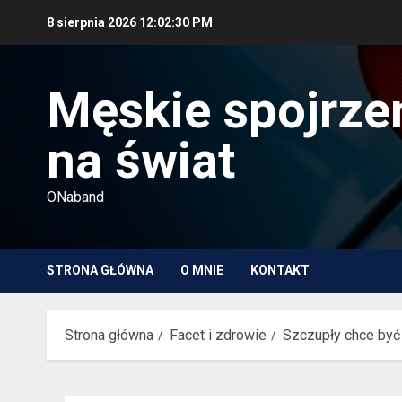
Przejdź
8 sierpnia 2026
12:02:32 PM
do
treści
Męskie spojrze
na świat
ONaband
STRONA GŁÓWNA
O MNIE
KONTAKT
Strona główna
Facet i zdrowie
Szczupły chce być