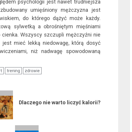
ględem psychologii jest nawet trudniejsza
e zbudowany umięśniony mężczyzna jest
l
wiskiem, do którego dążyć może każdy.
tową sylwetką a obrośniętym mięśniami
 cienka. Wszyscy szczupli mężczyźni nie
jest mieć lekką niedowagę, którą dosyć
ćwiczeniami, niż nadwagę spowodowaną
l
rt
trening
zdrowie
l
Dlaczego nie warto liczyć kalorii?