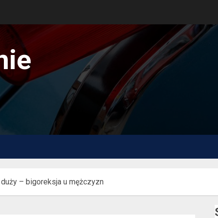
nie
 duży – bigoreksja u mężczyzn