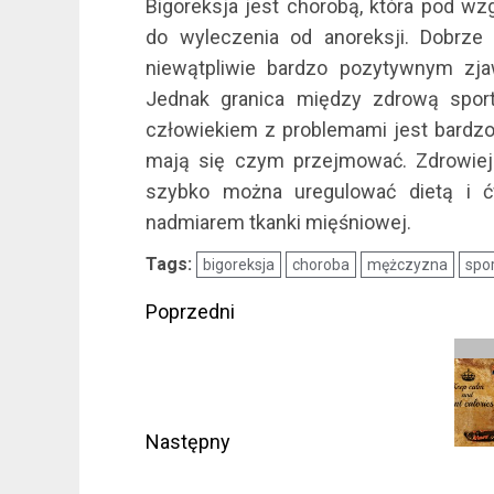
Bigoreksja jest chorobą, która pod wz
do wyleczenia od anoreksji. Dobrz
niewątpliwie bardzo pozytywnym zja
Jednak granica między zdrową spor
człowiekiem z problemami jest bardzo
mają się czym przejmować. Zdrowiej 
szybko można uregulować dietą i 
nadmiarem tkanki mięśniowej.
Tags:
bigoreksja
choroba
mężczyzna
spo
Zobacz
Poprzedni
wpisy
Poprzedni
wpis:
Następny
Następny