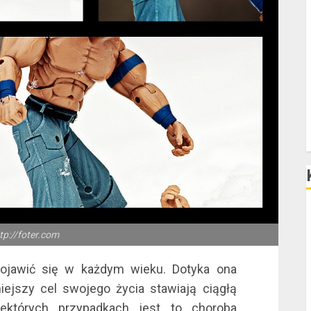
D
P
F
ttp://foter.com
F
F
pojawić się w każdym wieku. Dotyka ona
ejszy cel swojego życia stawiają ciągłą
F
których przypadkach jest to choroba