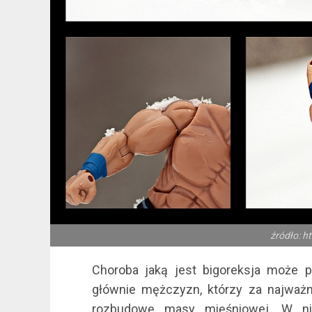
źródło: h
Choroba jaką jest bigoreksja może 
głównie mężczyzn, którzy za najważni
rozbudowę masy mięśniowej. W nie