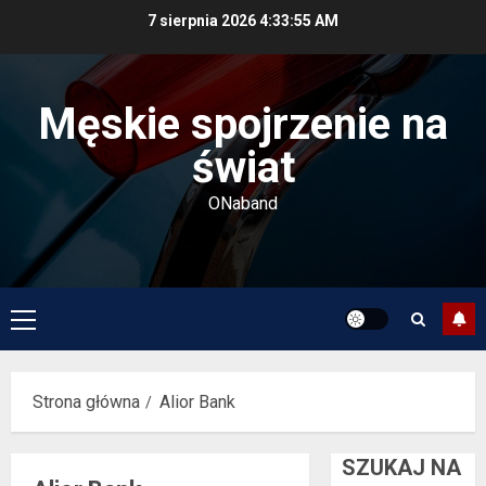
Przejdź
7 sierpnia 2026
4:33:56 AM
do
treści
Męskie spojrzenie na
świat
ONaband
Menu
główne
Strona główna
Alior Bank
SZUKAJ NA