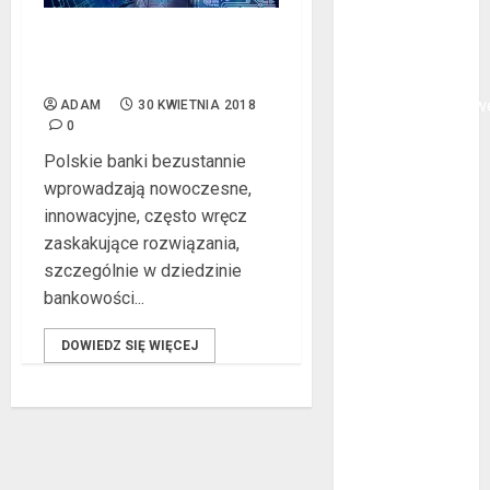
oklejanie
cystern?
Nowoczesne technologie w
polskich bankach
Kurtki
przeciwdeszczow
ADAM
30 KWIETNIA 2018
0
BHP – przy
jakich pracach
Polskie banki bezustannie
mogą okazać
wprowadzają nowoczesne,
się niezbędne?
innowacyjne, często wręcz
Rodzaje
zaskakujące rozwiązania,
przynęt
szczególnie w dziedzinie
spinningowych
bankowości...
Jakie są
DOWIEDZ SIĘ WIĘCEJ
różnice między
stomatologiem
a ortodontą?
Jak wyglądają
rękawice do
mma?