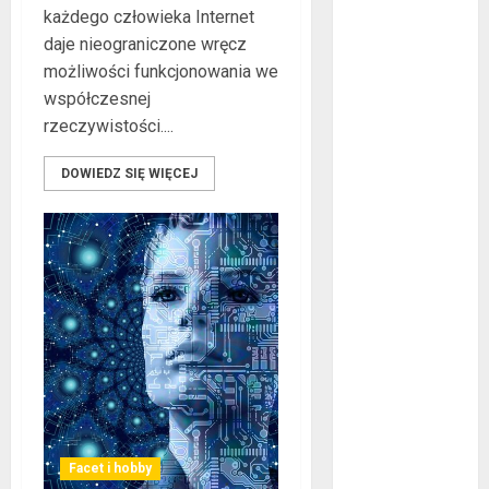
każdego człowieka Internet
co warto
daje nieograniczone wręcz
wiedzieć?
możliwości funkcjonowania we
Złote dzieci
współczesnej
koszykówki –
rzeczywistości....
Największe
młode gwiazdy
DOWIEDZ SIĘ WIĘCEJ
NBA
Przewozy
Pracownicze:
Ekologiczna
Rewolucja w
Biznesie
Złącza
ogrodowe – co
warto o nich
wiedzieć?
Na czym
Facet i hobby
polega