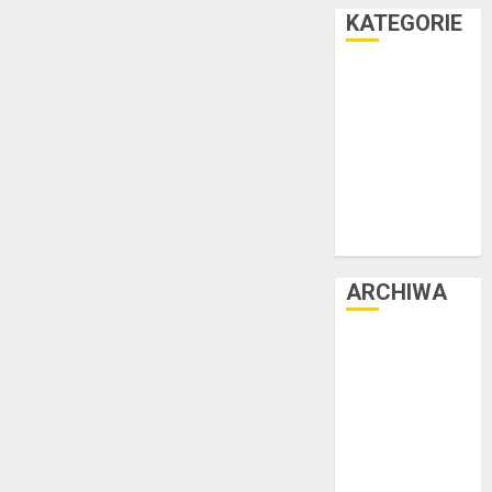
KATEGORIE
Facet i dom
Facet i hobby
Facet i kasa
Facet i kultura
Facet i moda
Facet i podróże
Facet i zdrowie
ARCHIWA
czerwiec 2025
luty 2025
listopad 2024
lipiec 2024
czerwiec 2024
maj 2024