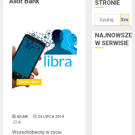
Alior Bank
STRONIE
Szukaj:
NAJNOWSZE
W SERWISIE
Kredyt w euro a
stopy
procentowe w
strefie euro –
Facet i dom
jaki mają wpływ
na wysokość
Bezpieczna bankowość
rat?
elektroniczna
Ogłoszenie
ADAM
26 LIPCA 2019
upadłości
0
konsumenckiej
Wszechobecny w życiu
bez majątku –