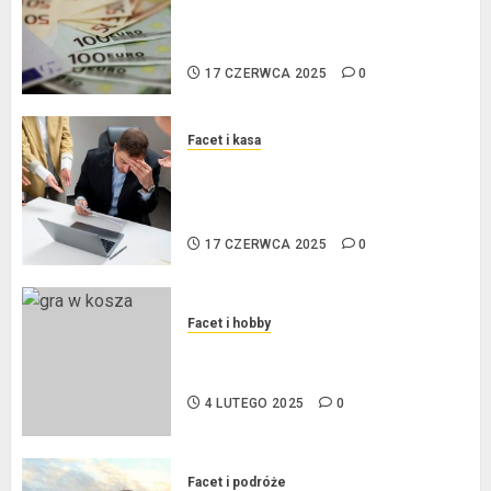
procentowe w strefie euro – jaki
mają wpływ na wysokość rat?
17 CZERWCA 2025
0
Facet i kasa
Ogłoszenie upadłości
konsumenckiej bez majątku – co
warto wiedzieć?
17 CZERWCA 2025
0
Facet i hobby
Złote dzieci koszykówki –
Największe młode gwiazdy NBA
4 LUTEGO 2025
0
Facet i podróże