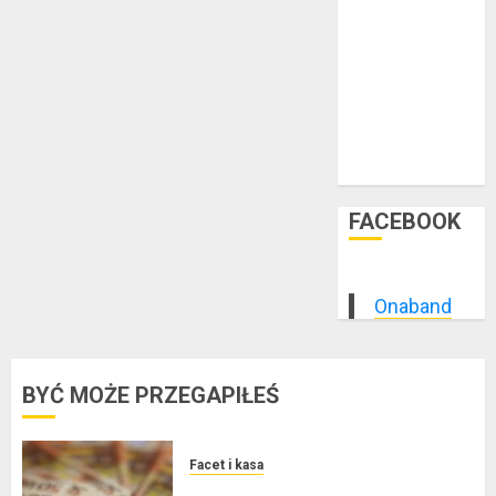
styczeń 2015
grudzień 2014
listopad 2014
październik
2014
wrzesień 2014
sierpień 2014
FACEBOOK
Onaband
BYĆ MOŻE PRZEGAPIŁEŚ
Facet i kasa
Kredyt w euro a stopy