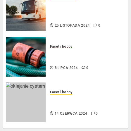
Przewozy Pracownicze:
Ekologiczna Rewolucja w
Biznesie
25 LISTOPADA 2024
0
Facet i hobby
Złącza ogrodowe – co warto o
nich wiedzieć?
8 LIPCA 2024
0
Facet i hobby
Na czym polega oklejanie
cystern?
14 CZERWCA 2024
0