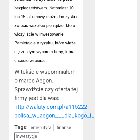
sierpień 2022
bezpieczeństwem. Natomiast 10
lipiec 2022
lub 15 lat umowy może dać zyski i
czerwiec 2022
zwrócić wszelkie pieniądze, które
maj 2022
włożyliście w inwestowanie.
kwiecień 2022
Pamiętajcie o ryzyku, które wiąże
marzec 2022
się ze złym wyborem firmy, którą
luty 2022
styczeń 2022
chcecie wspierać.
listopad 2021
W tekście wspomniałem
wrzesień 2021
o marce Aegon.
sierpień 2021
Sprawdźcie czy oferta tej
czerwiec 2021
firmy jest dla was:
maj 2021
http://waluty.com.pl/a115222-
kwiecień 2021
polisa_w_aegon___dla_kogo_i_czy_warto.html
marzec 2021
luty 2021
Tags:
emerutyra
finanse
grudzień 2020
inwestycje
listopad 2020