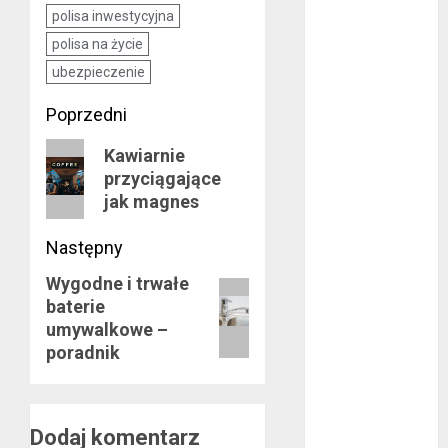
polisa inwestycyjna
październik
polisa na życie
2020
wrzesień 2020
ubezpieczenie
maj 2020
Zobacz
Poprzedni
kwiecień 2020
marzec 2020
wpisy
Poprzedni
Kawiarnie
luty 2020
przyciągające
wpis:
styczeń 2020
jak magnes
grudzień 2019
Następny
listopad 2019
październik
Wygodne i trwałe
Następny
2019
baterie
wpis:
wrzesień 2019
umywalkowe –
sierpień 2019
poradnik
lipiec 2019
czerwiec 2019
maj 2019
Dodaj komentarz
kwiecień 2019