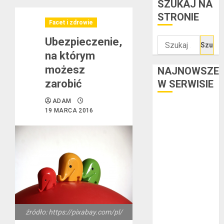
SZUKAJ NA
STRONIE
Facet i zdrowie
Ubezpieczenie,
Szukaj:
na którym
możesz
NAJNOWSZE
zarobić
W SERWISIE
ADAM
Kredyt w euro a
19 MARCA 2016
stopy
procentowe w
strefie euro –
jaki mają wpływ
na wysokość
rat?
Ogłoszenie
upadłości
źródło: https://pixabay.com/pl/
konsumenckiej