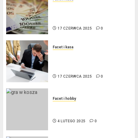
Kredyt w euro a stopy
procentowe w strefie euro – jaki
mają wpływ na wysokość rat?
17 CZERWCA 2025
0
Facet i kasa
Ogłoszenie upadłości
konsumenckiej bez majątku – co
warto wiedzieć?
17 CZERWCA 2025
0
Facet i hobby
Złote dzieci koszykówki –
Największe młode gwiazdy NBA
4 LUTEGO 2025
0