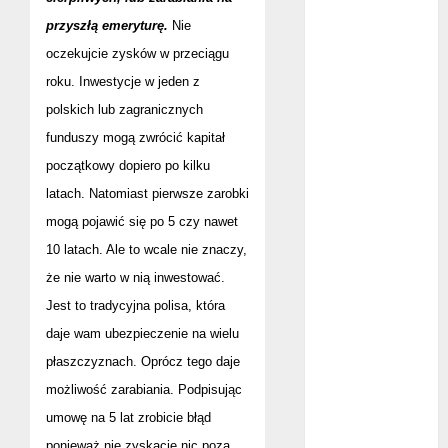
maj 2024
przyszłą emeryturę.
Nie
kwiecień 2024
oczekujcie zysków w przeciągu
marzec 2024
roku. Inwestycje w jeden z
luty 2024
polskich lub zagranicznych
styczeń 2024
funduszy mogą zwrócić kapitał
listopad 2023
początkowy dopiero po kilku
lipiec 2023
czerwiec 2023
latach. Natomiast pierwsze zarobki
maj 2023
mogą pojawić się po 5 czy nawet
kwiecień 2023
10 latach. Ale to wcale nie znaczy,
marzec 2023
że nie warto w nią inwestować.
luty 2023
Jest to tradycyjna polisa, która
styczeń 2023
daje wam ubezpieczenie na wielu
grudzień 2022
płaszczyznach. Oprócz tego daje
listopad 2022
możliwość zarabiania. Podpisując
październik
2022
umowę na 5 lat zrobicie błąd
wrzesień 2022
ponieważ nie zyskacie nic poza