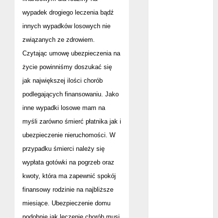
mma?
wypadek drogiego leczenia bądź
Jakie są
innych wypadków losowych nie
rodzaje
związanych ze zdrowiem.
falowników?
Czytając umowę ubezpieczenia na
Wybór parkietu
życie powinniśmy doszukać się
warstwowego
jak największej ilości chorób
Dobra
podlegających finansowaniu. Jako
alternatywa dla
inne wypadki losowe mam na
kominka
5 atutów
myśli zarówno śmierć płatnika jak i
woreczków
ubezpieczenie nieruchomości. W
nikotynowych w
przypadku śmierci należy się
porównaniu z e-
wypłata gotówki na pogrzeb oraz
papierosami
kwoty, która ma zapewnić spokój
Przygotuj się na
finansowy rodzinie na najbliższe
sezon
miesiące. Ubezpieczenie domu
wakacyjny już
podobnie jak leczenie chorób musi