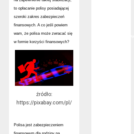
polega
to opłacanie polisy posiadającej
oklejanie
szeroki zakres zabezpieczeń
cystern?
finansowych. A co jeśli powiem
Kurtki
wam, że polisa może zwracać się
przeciwdeszczow
w formie korzyści finansowych?
BHP – przy
jakich pracach
mogą okazać
się niezbędne?
Rodzaje
przynęt
spinningowych
źródło:
Jakie są
https://pixabay.com/pl/
różnice między
stomatologiem
a ortodontą?
Polisa jest zabezpieczeniem
Jak wyglądają
rękawice do
finansowym dla rodziny na