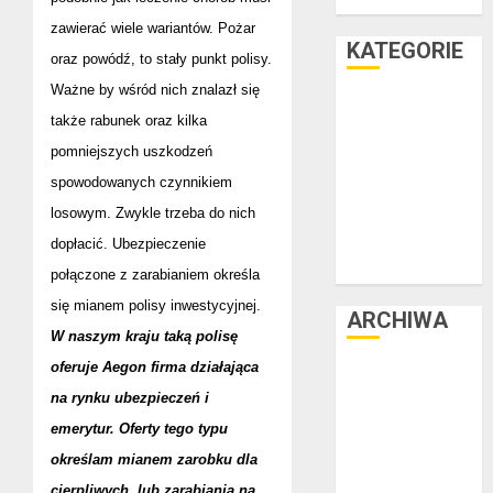
teraz
zawierać wiele wariantów. Pożar
KATEGORIE
oraz powódź, to stały punkt polisy.
Ważne by wśród nich znalazł się
Facet i dom
także rabunek oraz kilka
Facet i hobby
pomniejszych uszkodzeń
Facet i kasa
spowodowanych czynnikiem
Facet i kultura
losowym. Zwykle trzeba do nich
Facet i moda
Facet i podróże
dopłacić. Ubezpieczenie
Facet i zdrowie
połączone z zarabianiem określa
się mianem polisy inwestycyjnej.
ARCHIWA
W naszym kraju taką polisę
oferuje Aegon firma działająca
czerwiec 2025
na rynku ubezpieczeń i
luty 2025
listopad 2024
emerytur. Oferty tego typu
lipiec 2024
określam mianem zarobku dla
czerwiec 2024
cierpliwych, lub zarabiania na