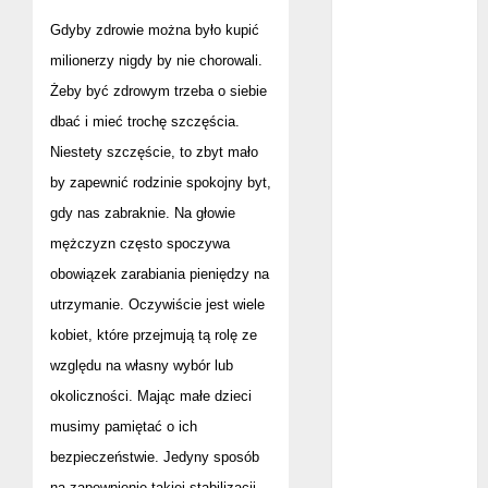
bez majątku –
Gdyby zdrowie można było kupić
co warto
milionerzy nigdy by nie chorowali.
wiedzieć?
Żeby być zdrowym trzeba o siebie
Złote dzieci
dbać i mieć trochę szczęścia.
koszykówki –
Niestety szczęście, to zbyt mało
Największe
by zapewnić rodzinie spokojny byt,
młode gwiazdy
NBA
gdy nas zabraknie. Na głowie
Przewozy
mężczyzn często spoczywa
Pracownicze:
obowiązek zarabiania pieniędzy na
Ekologiczna
utrzymanie. Oczywiście jest wiele
Rewolucja w
kobiet, które przejmują tą rolę ze
Biznesie
względu na własny wybór lub
Złącza
okoliczności. Mając małe dzieci
ogrodowe – co
musimy pamiętać o ich
warto o nich
wiedzieć?
bezpieczeństwie. Jedyny sposób
Na czym
na zapewnienie takiej stabilizacji,