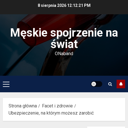
Przejdź
8 sierpnia 2026
12:12:21 PM
do
treści
Męskie spojrzenie na
świat
ONaband
Menu
główne
Strona główna
Facet i zdrowie
Ubezpieczenie, na którym możesz zarobić