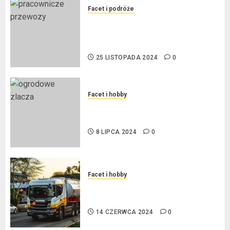
Facet i podróże
Przewozy Pracownicze:
Ekologiczna Rewolucja w
Biznesie
25 LISTOPADA 2024
0
Facet i hobby
Złącza ogrodowe – co warto o
nich wiedzieć?
8 LIPCA 2024
0
Facet i hobby
Na czym polega oklejanie
cystern?
14 CZERWCA 2024
0