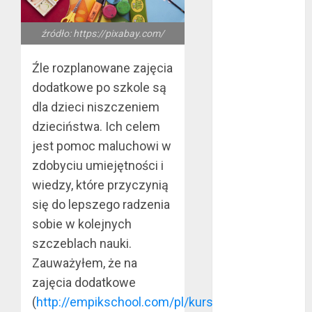
bez majątku –
co warto
źródło: https://pixabay.com/
wiedzieć?
Złote dzieci
Źle rozplanowane zajęcia
koszykówki –
dodatkowe po szkole są
Największe
dla dzieci niszczeniem
młode gwiazdy
dzieciństwa. Ich celem
NBA
jest pomoc maluchowi w
Przewozy
zdobyciu umiejętności i
Pracownicze:
wiedzy, które przyczynią
Ekologiczna
się do lepszego radzenia
Rewolucja w
Biznesie
sobie w kolejnych
Złącza
szczeblach nauki.
ogrodowe – co
Zauważyłem, że na
warto o nich
zajęcia dodatkowe
wiedzieć?
(
http://empikschool.com/pl/kursy-
Na czym