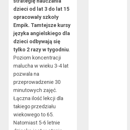
strategię nauczania
sierpień 2022
dzieci od lat 3 do lat 15
lipiec 2022
opracowały szkoły
czerwiec 2022
Empik. Tamtejsze kursy
maj 2022
języka angielskiego dla
kwiecień 2022
dzieci odbywają się
marzec 2022
luty 2022
tylko 2 razy w tygodniu
.
styczeń 2022
Poziom koncentracji
listopad 2021
malucha w wieku 3-4 lat
wrzesień 2021
pozwala na
sierpień 2021
przeprowadzenie 30
czerwiec 2021
minutowych zajęć.
maj 2021
Łączna ilość lekcji dla
kwiecień 2021
takiego przedziału
marzec 2021
wiekowego to 65.
luty 2021
grudzień 2020
Natomiast 5-6 letnie
listopad 2020