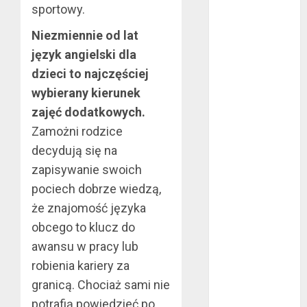
sportowy.
mma?
Jakie są
Niezmiennie od lat
rodzaje
język angielski dla
falowników?
dzieci to najczęściej
Wybór parkietu
wybierany kierunek
warstwowego
zajęć dodatkowych.
Dobra
Zamożni rodzice
alternatywa dla
decydują się na
kominka
zapisywanie swoich
5 atutów
woreczków
pociech dobrze wiedzą,
nikotynowych w
że znajomość języka
porównaniu z e-
obcego to klucz do
papierosami
awansu w pracy lub
Przygotuj się na
robienia kariery za
sezon
granicą. Chociaż sami nie
wakacyjny już
potrafią powiedzieć po