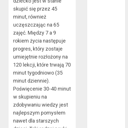
dziecko jest w stanie
październik
skupić się przez 45
2020
minut, również
wrzesień 2020
uczęszczając na 65
maj 2020
zajęć. Między 7 a 9
kwiecień 2020
rokiem życia następuje
marzec 2020
progres, który zostaje
luty 2020
styczeń 2020
umiejętnie rozłożony na
grudzień 2019
120 lekcji, które trwają 70
listopad 2019
minut tygodniowo (35
październik
minut dziennie).
2019
Poświęcenie 30-40 minut
wrzesień 2019
w skupieniu na
sierpień 2019
zdobywaniu wiedzy jest
lipiec 2019
najlepszym pomysłem
czerwiec 2019
maj 2019
nawet dla starszych
kwiecień 2019