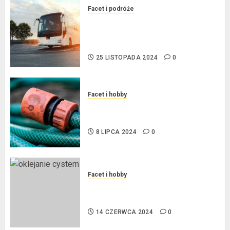
Facet i podróże
Przewozy Pracownicze:
Ekologiczna Rewolucja w
Biznesie
25 LISTOPADA 2024
0
Facet i hobby
Złącza ogrodowe – co warto o
nich wiedzieć?
8 LIPCA 2024
0
Facet i hobby
Na czym polega oklejanie
cystern?
14 CZERWCA 2024
0