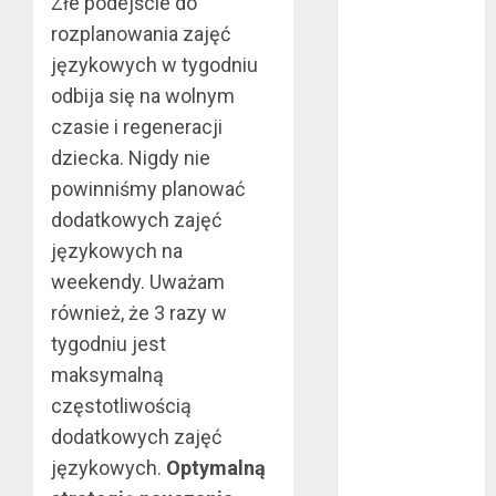
Złe podejście do
maj 2024
rozplanowania zajęć
kwiecień 2024
językowych w tygodniu
marzec 2024
odbija się na wolnym
luty 2024
czasie i regeneracji
styczeń 2024
dziecka. Nigdy nie
listopad 2023
lipiec 2023
powinniśmy planować
czerwiec 2023
dodatkowych zajęć
maj 2023
językowych na
kwiecień 2023
weekendy. Uważam
marzec 2023
również, że 3 razy w
luty 2023
tygodniu jest
styczeń 2023
maksymalną
grudzień 2022
częstotliwością
listopad 2022
październik
dodatkowych zajęć
2022
językowych.
Optymalną
wrzesień 2022