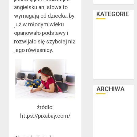
teraz
angielsku ani słowa to
KATEGORIE
wymagają od dziecka, by
już w młodym wieku
Facet i dom
opanowało podstawy i
Facet i hobby
rozwijało się szybciej niż
Facet i kasa
jego rówieśnicy.
Facet i kultura
Facet i moda
Facet i podróże
Facet i zdrowie
ARCHIWA
czerwiec 2025
źródło:
luty 2025
https://pixabay.com/
listopad 2024
lipiec 2024
czerwiec 2024