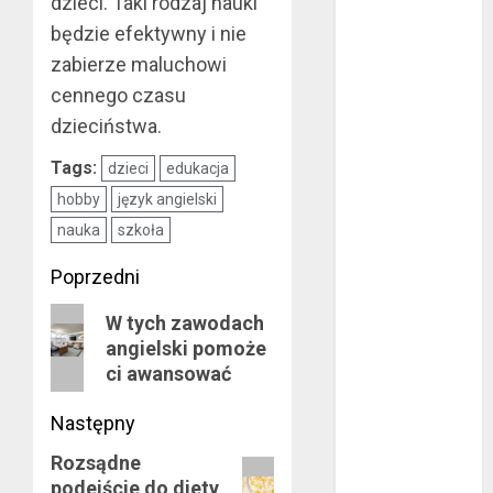
dzieci. Taki rodzaj nauki
marzec 2019
będzie efektywny i nie
luty 2019
zabierze maluchowi
styczeń 2019
cennego czasu
grudzień 2018
dzieciństwa.
listopad 2018
październik
Tags:
dzieci
edukacja
2018
hobby
język angielski
wrzesień 2018
nauka
szkoła
sierpień 2018
lipiec 2018
Zobacz
Poprzedni
czerwiec 2018
wpisy
Poprzedni
W tych zawodach
maj 2018
angielski pomoże
wpis:
kwiecień 2018
ci awansować
marzec 2018
luty 2018
Następny
styczeń 2018
Rozsądne
Następny
grudzień 2017
podejście do diety