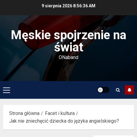
Przejdź
9 sierpnia 2026
8:56:37 AM
do
treści
Męskie spojrzenie na
świat
ONaband
Menu
główne
Strona główna
Facet i kultura
Jak nie zniechęcić dziecka do języka angielskiego?