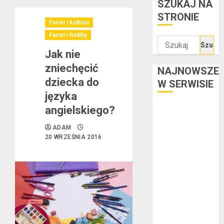
SZUKAJ NA
STRONIE
Facet i kultura
Facet i hobby
Szukaj:
Jak nie
zniechęcić
NAJNOWSZE
dziecka do
W SERWISIE
języka
angielskiego?
Kredyt w euro a
stopy
ADAM
procentowe w
20 WRZEŚNIA 2016
strefie euro –
jaki mają wpływ
na wysokość
rat?
Ogłoszenie
upadłości
konsumenckiej