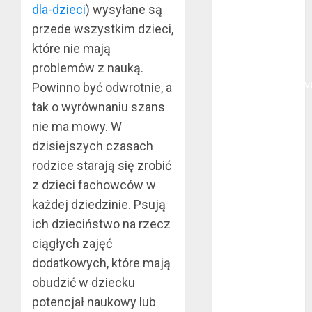
dla-dzieci
) wysyłane są
polega
przede wszystkim dzieci,
oklejanie
które nie mają
cystern?
problemów z nauką.
Kurtki
przeciwdeszczow
Powinno być odwrotnie, a
BHP – przy
tak o wyrównaniu szans
jakich pracach
nie ma mowy. W
mogą okazać
dzisiejszych czasach
się niezbędne?
rodzice starają się zrobić
Rodzaje
z dzieci fachowców w
przynęt
każdej dziedzinie. Psują
spinningowych
ich dzieciństwo na rzecz
Jakie są
różnice między
ciągłych zajęć
stomatologiem
dodatkowych, które mają
a ortodontą?
obudzić w dziecku
Jak wyglądają
potencjał naukowy lub
rękawice do