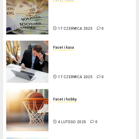
Kredyt w euro a stopy
procentowe w strefie euro – jaki
mają wpływ na wysokość rat?
17 CZERWCA 2025
0
Facet i kasa
Ogłoszenie upadłości
konsumenckiej bez majątku – co
warto wiedzieć?
17 CZERWCA 2025
0
Facet i hobby
Złote dzieci koszykówki –
Największe młode gwiazdy NBA
4 LUTEGO 2025
0