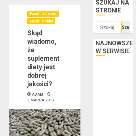
SZUKAJ NA
STRONIE
Facet i zdrowie
Facet i hobby
Szukaj:
Skąd
wiadomo,
NAJNOWSZE
że
W SERWISIE
suplement
diety jest
Kredyt w euro a
stopy
dobrej
procentowe w
jakości?
strefie euro –
ADAM
jaki mają wpływ
3 MARCA 2017
na wysokość
rat?
Ogłoszenie
upadłości
konsumenckiej