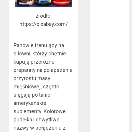
październik
2020
źródło:
wrzesień 2020
https://pixabay.com/
maj 2020
kwiecień 2020
marzec 2020
Panowie trenujący na
luty 2020
siłowni, którzy chętnie
styczeń 2020
kupują przeróżne
grudzień 2019
preparaty na polepszenie
listopad 2019
przyrostu masy
październik
mięśniowej, często
2019
sięgają po tanie
wrzesień 2019
sierpień 2019
amerykańskie
lipiec 2019
suplementy. Kolorowe
czerwiec 2019
pudełka i chwytliwe
maj 2019
nazwy w połączeniu z
kwiecień 2019