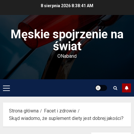
Przejdź
8 sierpnia 2026
8:38:42 AM
do
treści
Męskie spojrzenie na
świat
ONaband
Menu
główne
Strona główna
Facet i zdrowie
Skąd wiadomo, że suplement diety jest dobrej jakości?