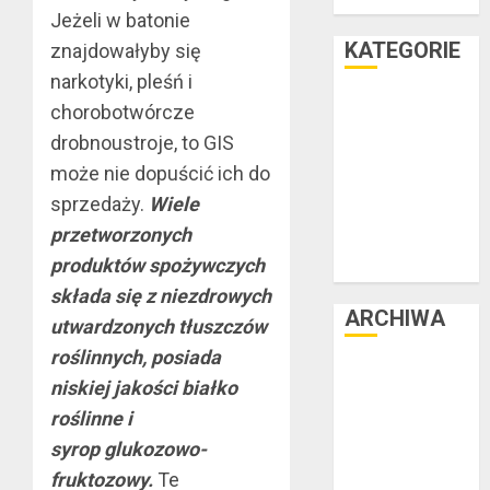
teraz
Jeżeli w batonie
KATEGORIE
znajdowałyby się
narkotyki, pleśń i
Facet i dom
chorobotwórcze
Facet i hobby
drobnoustroje, to GIS
Facet i kasa
może nie dopuścić ich do
Facet i kultura
sprzedaży.
Wiele
Facet i moda
przetworzonych
Facet i podróże
produktów spożywczych
Facet i zdrowie
składa się z niezdrowych
ARCHIWA
utwardzonych tłuszczów
roślinnych, posiada
czerwiec 2025
niskiej jakości białko
luty 2025
roślinne i
listopad 2024
syrop glukozowo-
lipiec 2024
fruktozowy.
Te
czerwiec 2024