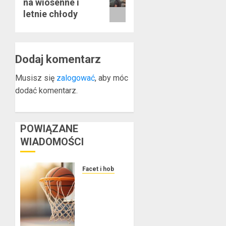
na wiosenne i
wpis:
letnie chłody
Dodaj komentarz
Musisz się
zalogować
, aby móc
dodać komentarz.
POWIĄZANE
WIADOMOŚCI
Facet i hobby
Złote
dzieci
koszykówki
–
Największe