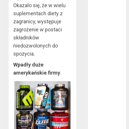
Okazało się, że w wielu
sierpień 2022
lipiec 2022
suplementach diety z
czerwiec 2022
zagranicy, występuje
maj 2022
zagrożenie w postaci
kwiecień 2022
składników
marzec 2022
niedozwolonych do
luty 2022
spożycia.
styczeń 2022
listopad 2021
Wpadły duże
wrzesień 2021
amerykańskie firmy
sierpień 2021
czerwiec 2021
maj 2021
kwiecień 2021
marzec 2021
luty 2021
grudzień 2020
listopad 2020