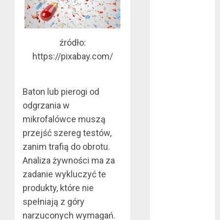
mma?
Jakie są
rodzaje
źródło:
falowników?
https://pixabay.com/
Wybór parkietu
warstwowego
Dobra
Baton lub pierogi od
alternatywa dla
odgrzania w
kominka
mikrofalówce muszą
5 atutów
przejść szereg testów,
woreczków
zanim trafią do obrotu.
nikotynowych w
porównaniu z e-
Analiza żywności ma za
papierosami
zadanie wykluczyć te
Przygotuj się na
produkty, które nie
sezon
spełniają z góry
wakacyjny już
narzuconych wymagań.