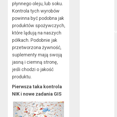
płynnego oleju, lub soku.
polega
Kontrola tych wyrobów
oklejanie
powinna być podobna jak
cystern?
Kurtki
produktów spożywczych,
przeciwdeszczow
które lądują na naszych
BHP – przy
półkach. Podobnie jak
jakich pracach
przetworzona żywność,
mogą okazać
suplementy mają swoją
się niezbędne?
jasną i ciemną stronę,
Rodzaje
jeśli chodzi o jakość
przynęt
produktu.
spinningowych
Jakie są
Pierwsza taka kontrola
różnice między
NIK i nowe zadania GIS
stomatologiem
a ortodontą?
Jak wyglądają
rękawice do