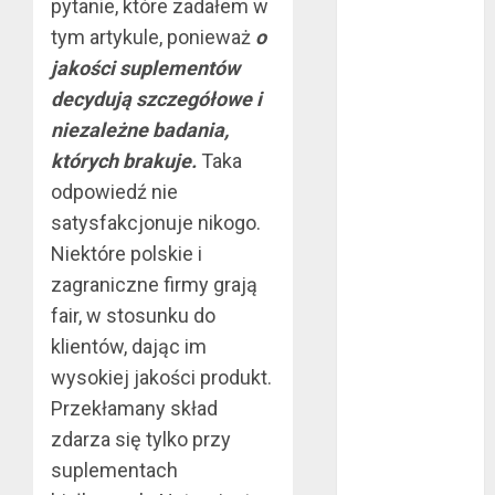
listopad 2017
pytanie, które zadałem w
październik
tym artykule, ponieważ
o
2017
jakości suplementów
wrzesień 2017
decydują szczegółowe i
sierpień 2017
niezależne badania,
lipiec 2017
których brakuje.
Taka
czerwiec 2017
odpowiedź nie
maj 2017
kwiecień 2017
satysfakcjonuje nikogo.
marzec 2017
Niektóre polskie i
luty 2017
zagraniczne firmy grają
styczeń 2017
fair, w stosunku do
grudzień 2016
klientów, dając im
listopad 2016
wysokiej jakości produkt.
październik
Przekłamany skład
2016
zdarza się tylko przy
wrzesień 2016
suplementach
sierpień 2016