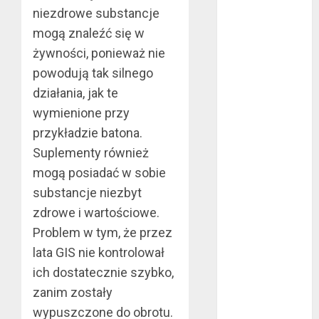
maj 2024
niezdrowe substancje
kwiecień 2024
mogą znaleźć się w
marzec 2024
żywności, ponieważ nie
luty 2024
powodują tak silnego
styczeń 2024
działania, jak te
listopad 2023
wymienione przy
lipiec 2023
przykładzie batona.
czerwiec 2023
Suplementy również
maj 2023
mogą posiadać w sobie
kwiecień 2023
marzec 2023
substancje niezbyt
luty 2023
zdrowe i wartościowe.
styczeń 2023
Problem w tym, że przez
grudzień 2022
lata GIS nie kontrolował
listopad 2022
ich dostatecznie szybko,
październik
zanim zostały
2022
wypuszczone do obrotu.
wrzesień 2022