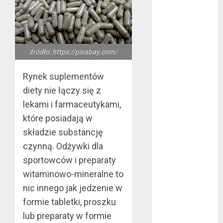
bez majątku –
co warto
wiedzieć?
Złote dzieci
źródło: https://pixabay.com/
koszykówki –
Największe
Rynek suplementów
młode gwiazdy
diety nie łączy się z
NBA
lekami i farmaceutykami,
Przewozy
które posiadają w
Pracownicze:
składzie substancję
Ekologiczna
czynną. Odżywki dla
Rewolucja w
Biznesie
sportowców i preparaty
Złącza
witaminowo-mineralne to
ogrodowe – co
nic innego jak jedzenie w
warto o nich
formie tabletki, proszku
wiedzieć?
lub preparaty w formie
Na czym