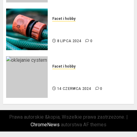
Facet i hobby
Złącza ogrodowe – co warto o
nich wiedzieć?
8 LIPCA 2024
0
Facet i hobby
Na czym polega oklejanie
cystern?
14 CZERWCA 2024
0
Prawa autorskie &kopia; Wszelkie prawa zastrzeżone.
|
ChromeNews
autorstwa AF themes