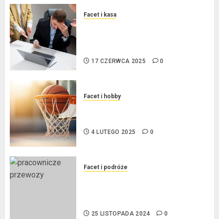
Facet i kasa
Ogłoszenie upadłości
konsumenckiej bez majątku – co
warto wiedzieć?
17 CZERWCA 2025
0
Facet i hobby
Złote dzieci koszykówki –
Największe młode gwiazdy NBA
4 LUTEGO 2025
0
Facet i podróże
Przewozy Pracownicze:
Ekologiczna Rewolucja w
Biznesie
25 LISTOPADA 2024
0