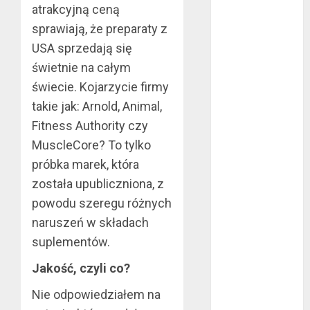
atrakcyjną ceną
marzec 2019
sprawiają, że preparaty z
luty 2019
USA sprzedają się
styczeń 2019
świetnie na całym
grudzień 2018
listopad 2018
świecie. Kojarzycie firmy
październik
takie jak: Arnold, Animal,
2018
Fitness Authority czy
wrzesień 2018
MuscleCore? To tylko
sierpień 2018
próbka marek, która
lipiec 2018
została upubliczniona, z
czerwiec 2018
powodu szeregu różnych
maj 2018
naruszeń w składach
kwiecień 2018
marzec 2018
suplementów.
luty 2018
Jakość, czyli co?
styczeń 2018
grudzień 2017
Nie odpowiedziałem na