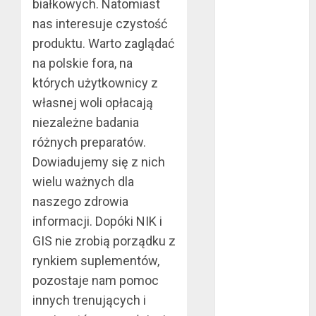
lipiec 2016
białkowych. Natomiast
czerwiec 2016
nas interesuje czystość
maj 2016
produktu. Warto zaglądać
kwiecień 2016
na polskie fora, na
marzec 2016
których użytkownicy z
luty 2016
własnej woli opłacają
styczeń 2016
niezależne badania
grudzień 2015
różnych preparatów.
listopad 2015
październik
Dowiadujemy się z nich
2015
wielu ważnych dla
wrzesień 2015
naszego zdrowia
sierpień 2015
informacji. Dopóki NIK i
lipiec 2015
GIS nie zrobią porządku z
czerwiec 2015
rynkiem suplementów,
maj 2015
pozostaje nam pomoc
kwiecień 2015
innych trenujących i
marzec 2015